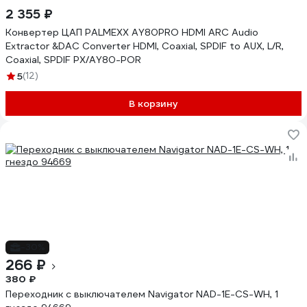
2 355 ₽
Конвертер ЦАП PALMEXX AY80PRO HDMI ARC Audio
Extractor &DAC Converter HDMI, Coaxial, SPDIF to AUX, L/R,
Coaxial, SPDIF PX/AY80-POR
5
(12)
В корзину
-30%
266 ₽
380 ₽
Переходник с выключателем Navigator NAD-1E-СS-WH, 1