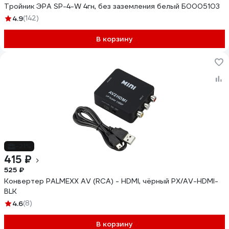
Тройник ЭРА SP-4-W 4гн, без заземления белый Б0005103
4.9
(142)
В корзину
-21%
415 ₽
525 ₽
Конвертер PALMEXX AV (RCA) - HDMI, чёрный PX/AV-HDMI-
BLK
4.6
(8)
В корзину