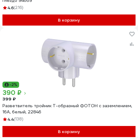
гнездо 94669
4.6
(216)
В корзину
-2%
390 ₽
399 ₽
Разветвитель тройник Т-образный ФОТОН с заземлением,
16А, белый, 22846
4.4
(138)
В корзину