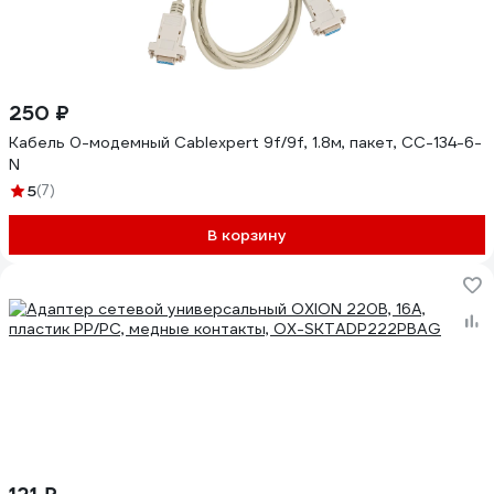
250 ₽
Кабель 0-модемный Cablexpert 9f/9f, 1.8м, пакет, CC-134-6-
N
5
(7)
В корзину