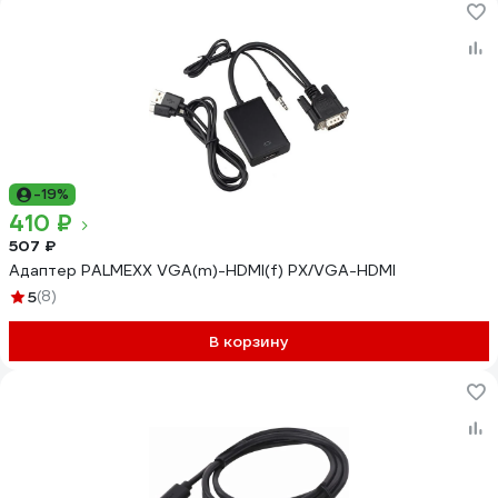
-19%
410 ₽
507 ₽
Адаптер PALMEXX VGA(m)-HDMI(f) PX/VGA-HDMI
5
(8)
В корзину