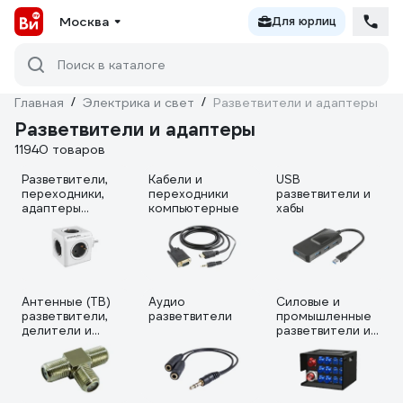
Москва
Для юрлиц
Поиск в каталоге
Главная
/
Электрика и свет
/
Разветвители и адаптеры
Разветвители и адаптеры
11940 товаров
Разветвители,
Кабели и
USB
переходники,
переходники
разветвители и
адаптеры
компьютерные
хабы
бытовые
Антенные (ТВ)
Аудио
Силовые и
разветвители,
разветвители
промышленные
делители и
разветвители и
сплиттеры
распределители