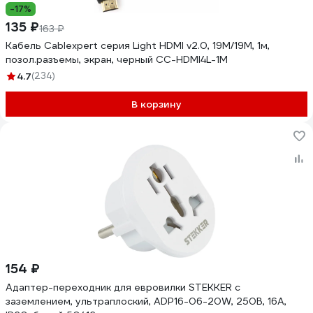
-17%
135 ₽
163 ₽
Кабель Cablexpert серия Light HDMI v2.0, 19M/19M, 1м,
позол.разъемы, экран, черный CC-HDMI4L-1M
4.7
(234)
В корзину
154 ₽
Адаптер-переходник для евровилки STEKKER с
заземлением, ультраплоский, ADP16-06-20W, 250В, 16A,