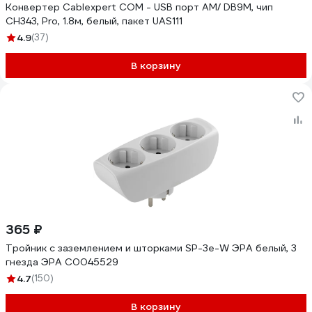
Конвертер Cablexpert COM - USB порт AM/ DB9M, чип
CH343, Pro, 1.8м, белый, пакет UAS111
4.9
(37)
В корзину
365 ₽
Тройник с заземлением и шторками SP-3e-W ЭРА белый, 3
гнезда ЭРА C0045529
4.7
(150)
В корзину