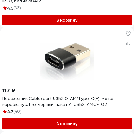
IP20, белый 50412
4.9
(33)
В корзину
117 ₽
Переходник Cablexpert USB2.0, AM/Type-C(F), метал.
коробкапус, Pro, черный, пакет A-USB2-AMCF-02
4.7
(40)
В корзину