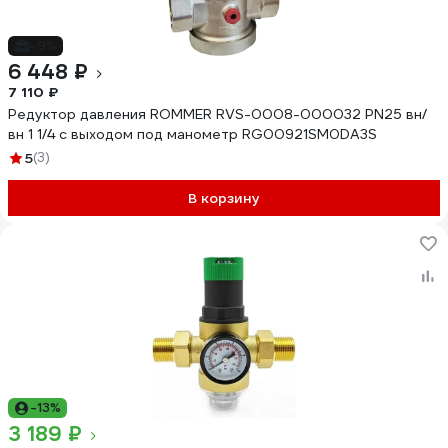
-9%
6 448 ₽
7 110 ₽
Редуктор давления ROMMER RVS-0008-000032 PN25 вн/
вн 1 1/4 с выходом под манометр RG00921SM0DA3S
5
(3)
В корзину
-13%
3 189 ₽