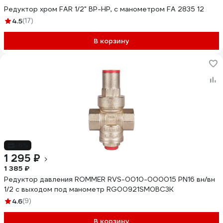
Редуктор хром FAR 1/2" ВР-НР, с манометром FA 2835 12
4.5
(17)
В корзину
-6%
1 295 ₽
1 385 ₽
Редуктор давления ROMMER RVS-0010-000015 PN16 вн/вн
1/2 с выходом под манометр RG00921SM0BC3K
4.6
(9)
В корзину