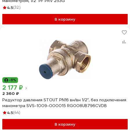
манометром, 1/2" PF PRV 253G
4.5
(32)
В корзину
-8%
2 177 ₽
2 360 ₽
Редуктор давления STOUT PN16 вн/вн 1/2", без подключения
манометра SVS-1009-000015 RG008UB796CVDB
4.5
(44)
В корзину