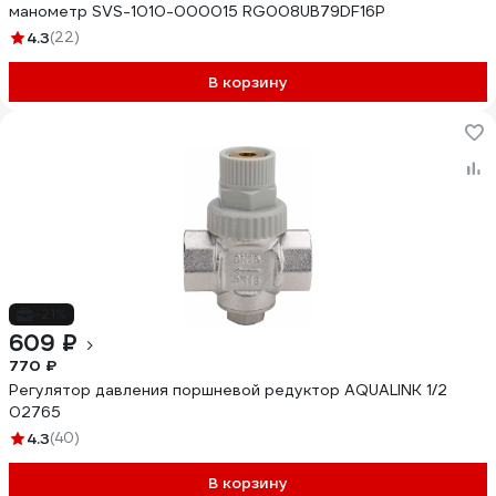
манометр SVS-1010-000015 RG008UB79DF16P
4.3
(22)
В корзину
-21%
609 ₽
770 ₽
Регулятор давления поршневой редуктор AQUALINK 1/2
02765
4.3
(40)
В корзину