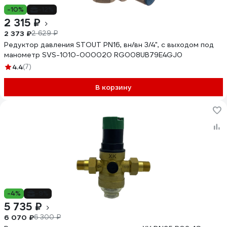
-10%
-12%
2 315 ₽
2 373 ₽
2 629 ₽
Редуктор давления STOUT PN16, вн/вн 3/4", с выходом под
манометр SVS-1010-000020 RG008UB79E4GJ0
4.4
(7)
В корзину
-4%
-9%
5 735 ₽
6 070 ₽
6 300 ₽