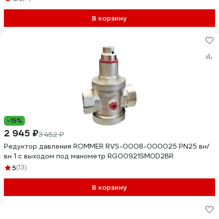
В корзину
-15%
2 945 ₽
3 452 ₽
Редуктор давления ROMMER RVS-0008-000025 PN25 вн/
вн 1 с выходом под манометр RG00921SM0D2BR
5
(13)
В корзину