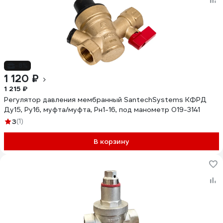
-8%
1 120 ₽
1 215 ₽
Регулятор давления мембранный SantechSystems КФРД
Ду15, Ру16, муфта/муфта, Рн1-16, под манометр 019-3141
3
(1)
В корзину