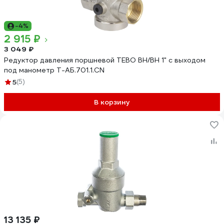
-4%
2 915 ₽
3 049 ₽
Редуктор давления поршневой TEBO ВН/ВН 1" с выходом
под манометр T-АБ.701.1.CN
5
(5)
В корзину
13 135 ₽