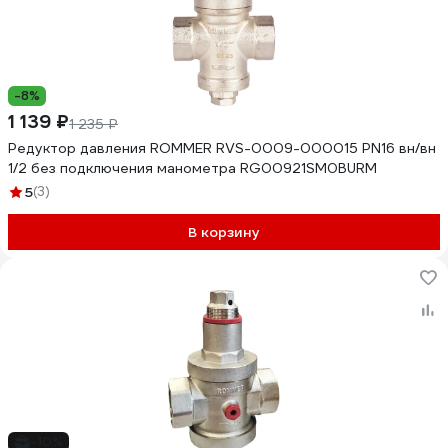
-8%
1 139 ₽
1 235 ₽
Редуктор давления ROMMER RVS-0009-000015 PN16 вн/вн
1/2 без подключения манометра RG00921SM0BURM
5
(3)
В корзину
-10%