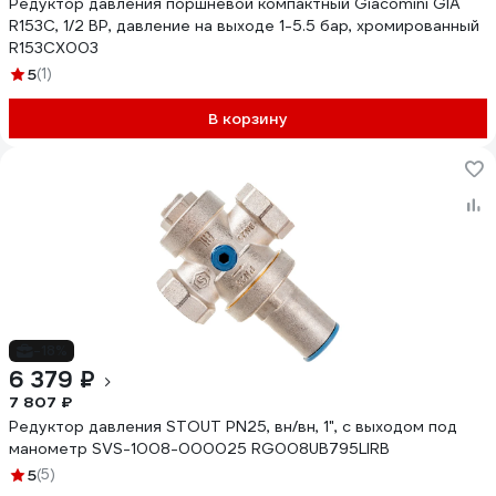
Редуктор давления поршневой компактный Giacomini GIA
R153C, 1/2 ВР, давление на выходе 1-5.5 бар, хромированный
R153CX003
5
(1)
В корзину
-18%
6 379 ₽
7 807 ₽
Редуктор давления STOUT PN25, вн/вн, 1", с выходом под
манометр SVS-1008-000025 RG008UB795LIRB
5
(5)