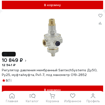
В корзину
-13%
10 849 ₽
12 541 ₽
Регулятор давления мембранный SantechSystems Ду50,
Ру25, муфта/муфта, Рн1-7, под манометр 019-2852
5
(5)
В корзину
Показать еще 40
Главная
Каталог
Корзина
Избранное
Профиль