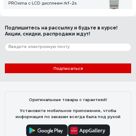
PROxima с LCD дисплеем rkf-2s
Павел
04.05.2024
Подпишитесь
на рассылку
и будьте в курсе!
Проверил на очень точным оборудовани, его
Акции, скидки, распродажи ждут!
точность +- 2%.
5 отзывов
Отзыв о реле контроля фаз EKF RKF-37
Подписаться
PROxima rkf-37
Андрей
28.05.0025
Работаем с импортным оборудованием,
Оригинальные товары с гарантией!
чувствительным к качеству сети. Это реле —
страховка от больших убытков. Работает стабильно,
Установите мобильное приложение, чтобы
срабатывает точно при нарушении параметров.
информация по заказам всегда была под рукой