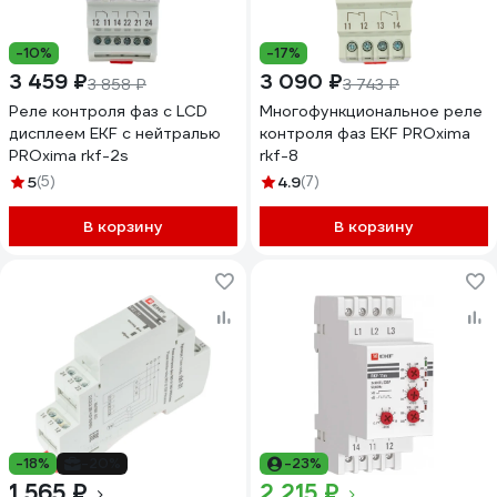
-10%
-17%
3 459 ₽
3 090 ₽
3 858 ₽
3 743 ₽
Реле контроля фаз с LCD
Многофункциональное реле
дисплеем EKF с нейтралью
контроля фаз EKF PROxima
PROxima rkf-2s
rkf-8
5
(5)
4.9
(7)
В корзину
В корзину
-18%
-20%
-23%
1 565 ₽
2 215 ₽