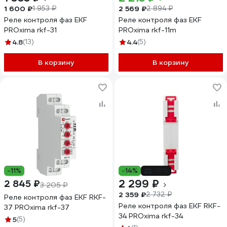
1 600 ₽
2 569 ₽
1 953 ₽
2 894 ₽
Реле контроля фаз EKF
Реле контроля фаз EKF
PROxima rkf-31
PROxima rkf-11m
4.8
(13)
4.4
(5)
В корзину
В корзину
-11%
-14%
-16%
2 299 ₽
2 845 ₽
3 205 ₽
2 359 ₽
2 732 ₽
Реле контроля фаз EKF RKF-
Реле контроля фаз EKF RKF-
37 PROxima rkf-37
34 PROxima rkf-34
5
(5)