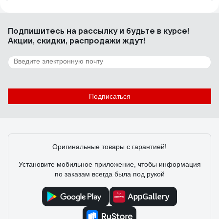
Евгений
06.08.2026
Свою функцию выполняет
Подпишитесь
на рассылку
и будьте в курсе!
Акции, скидки, распродажи ждут!
1 отзыв
Отзыв о реле контроля тока Реле и
Автоматика РТ-06М1 0-5А пост./50Гц A8223-
79682705
Подписаться
Алексей
10.02.2026
Хорошее качество изготовления. С своими задачами
справляется хорошо нареканий нет
Оригинальные товары с гарантией!
Установите мобильное приложение, чтобы информация
по заказам всегда была под рукой