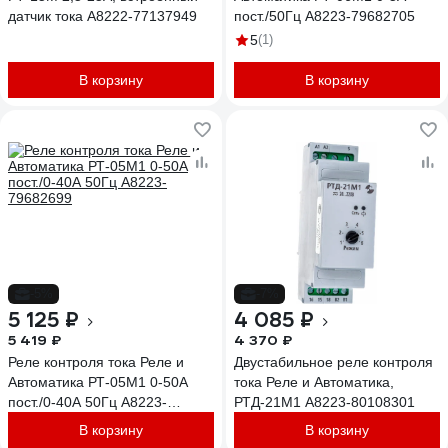
датчик тока A8222-77137949
пост./50Гц A8223-79682705
5
(1)
В корзину
В корзину
-5%
-7%
5 125 ₽
4 085 ₽
5 419 ₽
4 370 ₽
Реле контроля тока Реле и
Двустабильное реле контроля
Автоматика РТ-05М1 0-50А
тока Реле и Автоматика,
пост./0-40А 50Гц A8223-
РТД-21М1 A8223-80108301
79682699
В корзину
В корзину