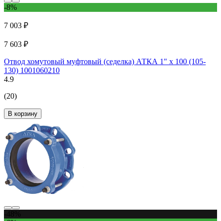
-8%
7 003 ₽
7 603 ₽
Отвод хомутовый муфтовый (седелка) АТКА 1" х 100 (105-
130) 1001060210
4.9
(20)
В корзину
-48%