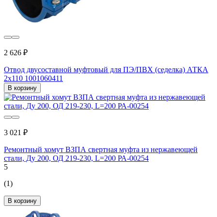
2 626 ₽
Отвод двусоставной муфтовый для ПЭ/ПВХ (седелка) АТКА
2x110 1001060411
В корзину
3 021 ₽
Ремонтный хомут ВЗПА свертная муфта из нержавеющей
стали, Ду 200, ОД 219-230, L=200 РА-00254
5
(1)
В корзину