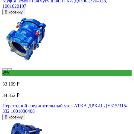
Муфта ремонтная чугунная АТКА Ду300 (320-328)
1001020107
В корзину
-5%
33 109 ₽
34 852 ₽
Переходной соединительный узел АТКА ДРК-П ДУ315/315-
332 1001030408
В корзину