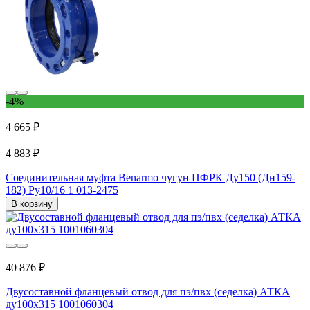
-4%
4 665 ₽
4 883 ₽
Соединительная муфта Benarmo чугун ПФРК Ду150 (Дн159-
182) Ру10/16 1 013-2475
В корзину
40 876 ₽
Двусоставной фланцевый отвод для пэ/пвх (седелка) АТКА
ду100x315 1001060304