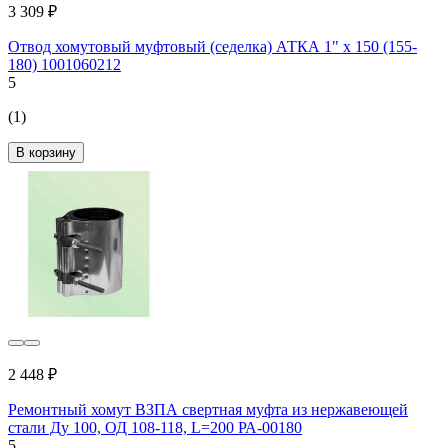
3 309 ₽
Отвод хомутовый муфтовый (седелка) АТКА 1" х 150 (155-
180) 1001060212
5
(1)
В корзину
2 448 ₽
Ремонтный хомут ВЗПА свертная муфта из нержавеющей
стали Ду 100, ОД 108-118, L=200 РА-00180
5