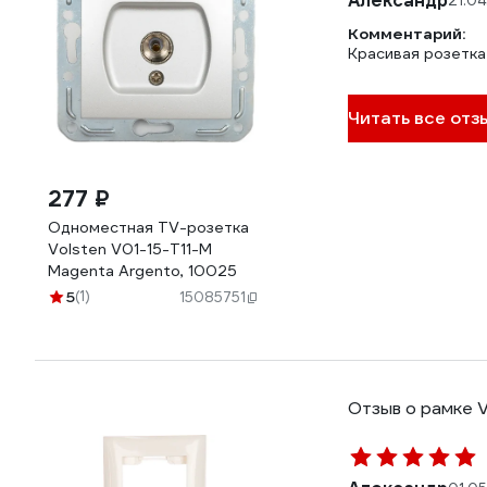
Александр
21.0
Комментарий:
Красивая розетка
Читать все отзы
277 ₽
Одноместная TV-розетка
Volsten V01-15-T11-M
Magenta Argento, 10025
5
(1)
15085751
Отзыв о рамке V