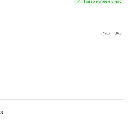
Товар куплен у нас
0
0
33