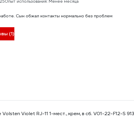
025
Опыт использования: Менее месяца
работе. Сын обжал контакты нормально без проблем
вы (1)
Volsten Violet RJ-11 1-мест., крем, в сб. V01-22-F12-S 91