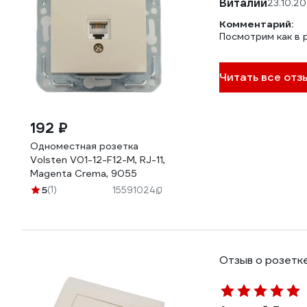
Виталий
23.10.2
Комментарий:
Посмотрим как в 
Читать все отзы
192 ₽
Одноместная розетка
Volsten V01-12-F12-M, RJ-11,
Magenta Crema, 9055
5
(1)
15591024
Отзыв о розетке 