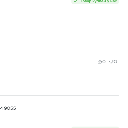
Товар куплен у нас
0
0
-M 9055