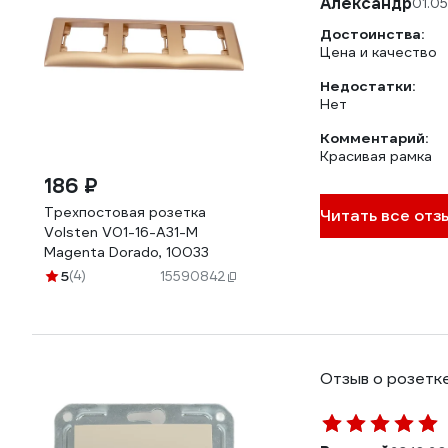
Александр
01.0
Достоинства:
Цена и качество
Недостатки:
Нет
Комментарий:
Красивая рамка
186 ₽
Трехпостовая розетка
Читать все отз
Volsten V01-16-A31-M
Magenta Dorado, 10033
5
(4)
15590842
Отзыв о розетке