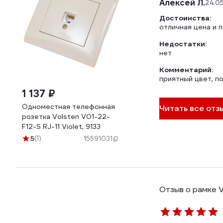
Алексей Л.
24.0
Достоинства:
отличная цена и 
Недостатки:
нет
Комментарий:
приятный цвет, п
1 137 ₽
Одноместная телефонная
Читать все отзы
розетка Volsten V01-22-
F12-S RJ-11 Violet, 9133
5
(1)
15591031
Отзыв о рамке V