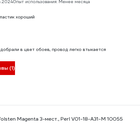
5.2024
Опыт использования: Менее месяца
пластик хороший
одобрали в цвет обоев, провод легко втыкается
вы (1)
olsten Magenta 3-мест., Perl V01-18-A31-M 10055