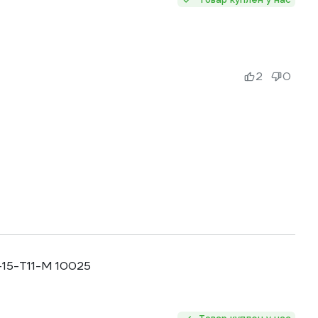
2
0
1-15-T11-M 10025