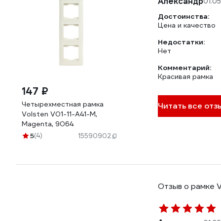
Александр
01.0
Достоинства:
Цена и качество
Недостатки:
Нет
Комментарий:
Красивая рамка
147 ₽
Четырехместная рамка
Читать все отз
Volsten V01-11-A41-M,
Magenta, 9064
5
(4)
15590902
Отзыв о рамке V