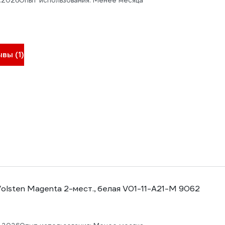
4.2026
Опыт использования: Менее месяца
вы (1)
olsten Magenta 2-мест., белая V01-11-A21-M 9062