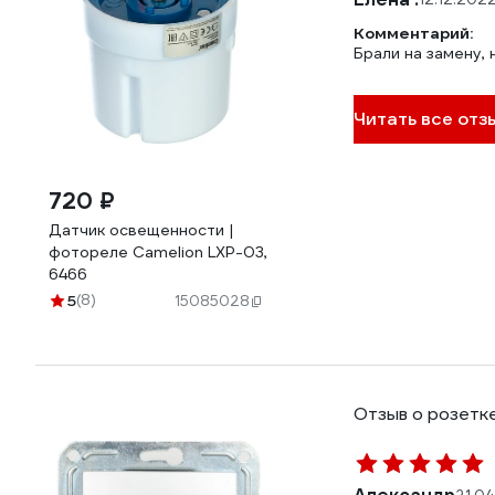
Комментарий:
Брали на замену,
Читать все отз
720 ₽
Датчик освещенности |
фотореле Camelion LXP-03,
6466
5
(8)
15085028
Отзыв о розетке