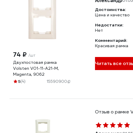
Александр
01.0
Достоинства:
Цена и качество
Недостатки:
Нет
Комментарий:
Красивая рамка
74 ₽
/шт
Двухпостовая рамка
Читать все отз
Volsten V01-11-A21-M,
Magenta, 9062
5
(4)
15590900
Отзыв о рамке V