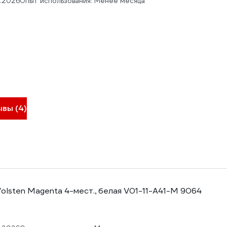
5.2026
Опыт использования: Менее месяца
ывы (4)
olsten Magenta 4-мест., белая V01-11-A41-M 9064