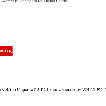
5.2026
Опыт использования: Менее месяца
ывы (4)
 Volsten Magenta RJ-11? 1-мест., крем, м-зм V01-12-F12