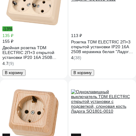
-13%
135 ₽
113 ₽
155 ₽
Розетка TDM ELECTRIC 2П+3
открытой установки IP20 16А
Двойная розетка TDM
250В керамика белая "Ладога"
ELECTRIC 2П+3 открытой
SQ1801-0111
установки IP20 16А 250В
4
(38)
(керамика) сл. кость "Ладога"
4.7
(9)
SQ1801-0213
В корзину
В корзину