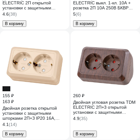
ELECTRIC 2П открытой
ELECTRIC выкл. 1-кл. 10А +
установки с защитными
розетка 2П 10А 250В БКВР
шторками IP20 250В 10А
IP20 слоновая кость "Ладога"
4.6
(38)
5
(6)
белая "Ладога" SQ1801-0022
SQ1801-0205
В корзину
В корзину
-5%
155 ₽
260 ₽
163 ₽
Двойная угловая розетка TDM
ELECTRIC 2П+3 открытой
Двойная розетка открытой
установки с защитными
установки с защитными
шторками IP20 250В 16А бук
шторками 2П+З IP20 16А,
4.9
(35)
"Ладога" SQ1801-0343
слоновая кость TDM
4.1
(14)
ELECTRIC Ладога SQ1801-
0066
В корзину
В корзину