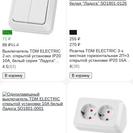
-22%
-6%
71 ₽
255 ₽
270 ₽
88 ₽
91 ₽
Розетка TDM ELECTRIC 3-х
Выключатель TDM ELECTRIC
местная горизонтальная 2П+3
2-кл. открытой установки IP20
открытой установки IP20 16A
10А, белый серия "Ладога"
белая "Ладога" SQ1801-0126
SQ1801-0003
4
(38)
4.5
(83)
В корзину
В корзину