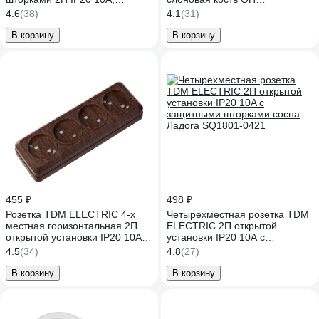
слоновая кость TDM
одноклавишный с подсветкой
4.6
(38)
4.1
(31)
ELECTRIC Ладога SQ1801-
SQ1801-0012
0065
В корзину
В корзину
455 ₽
498 ₽
Розетка TDM ELECTRIC 4-х
Четырехместная розетка TDM
местная горизонтальная 2П
ELECTRIC 2П открытой
открытой установки IP20 10A с
установки IP20 10A с
защитными шторками бук,
защитными шторками сосна
4.5
(34)
4.8
(27)
серия "Ладога" SQ1801-0329
Ладога SQ1801-0421
В корзину
В корзину