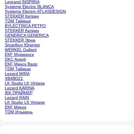
Legrand INSPIRIA
Systeme Electric BLANCA
Systeme Electric ATLASDESIGN
STEKKER Катрин
TDM Таймыр
BYLECTRICA РЕТРО
STEKKER Катрин
GENERICA GENERICA
STEKKER Эрна
Smartbuy Юпитер
WERKEL Gallant
EKF Мурманск
DKC Avanti
EKF Минск Basic
TDM Таймыр
Lezard MIRA
XB4BD21
LK Studio LK Vintage
Lezard KARINA
IEK ПРАЙМЕР
Lezard RAIN
LK Studio LK Vintage
EKF Минск
TDM Ильмень