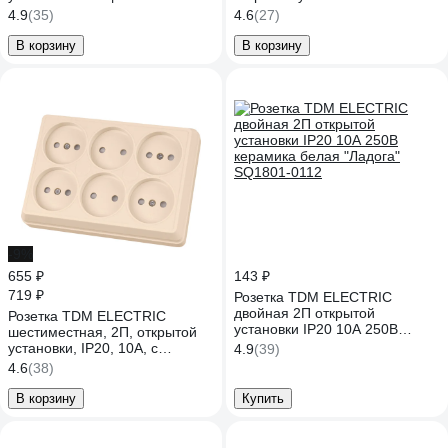
шторками IP20 250В 16А сосна
защитными шторками бук,
4.9
(35)
4.6
(27)
"Ладога" SQ1801-0443
серия "Ладога" SQ1801-0331
В корзину
В корзину
-9%
655 ₽
143 ₽
719 ₽
Розетка TDM ELECTRIC
двойная 2П открытой
Розетка TDM ELECTRIC
установки IP20 10А 250В
шестиместная, 2П, открытой
керамика белая "Ладога"
установки, IP20, 10А, с
4.9
(39)
SQ1801-0112
защитными шторками,
4.6
(38)
слоновая кость, Ладога
SQ1801-0245
В корзину
Купить