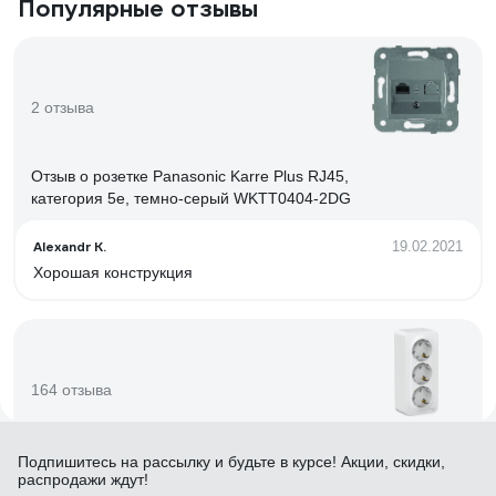
Популярные отзывы
2 отзыва
Отзыв о розетке Panasonic Karre Plus RJ45,
категория 5e, темно-серый WKTT0404-2DG
Alexandr K.
19.02.2021
Хорошая конструкция
164 отзыва
Отзыв о розетке Systeme Electric BLANCA ОП
Подпишитесь
на рассылку
и будьте в курсе! Акции, скидки,
распродажи ждут!
16А 250В BLNRA010311 1210469