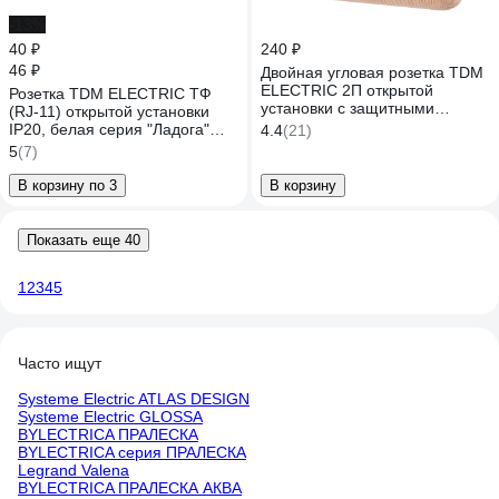
-13%
40 ₽
240 ₽
46 ₽
Двойная угловая розетка TDM
ELECTRIC 2П открытой
Розетка TDM ELECTRIC TФ
установки с защитными
(RJ-11) открытой установки
шторками IP20 250В 10А сосна
IP20, белая серия "Ладога"
4.4
(21)
"Ладога" SQ1801-0442
SQ1801-0021
5
(7)
В корзину по 3
В корзину
Показать еще 40
1
2
3
4
5
Часто ищут
Systeme Electric ATLAS DESIGN
Systeme Electric GLOSSA
BYLECTRICA ПРАЛЕСКА
BYLECTRICA серия ПРАЛЕСКА
Legrand Valena
BYLECTRICA ПРАЛЕСКА АКВА