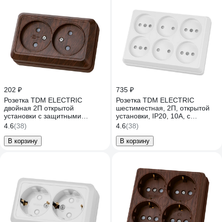
202 ₽
735 ₽
Розетка TDM ELECTRIC
Розетка TDM ELECTRIC
двойная 2П открытой
шестиместная, 2П, открытой
установки с защитными
установки, IP20, 10A, с
шторками IP20 10А, бук, серия
защитными шторками, белая,
4.6
(38)
4.6
(38)
"Ладога" SQ1801-0039
Ладога SQ1801-0141
В корзину
В корзину