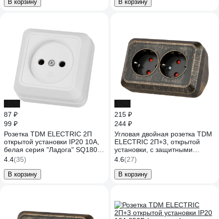
В корзину
В корзину
-12%
-12%
87 ₽
215 ₽
99 ₽
244 ₽
Розетка TDM ELECTRIC 2П
Угловая двойная розетка TDM
открытой установки IP20 10А,
ELECTRIC 2П+3, открытой
белая серия "Ладога" SQ1801-
установки, с защитными
0013
шторками, IP20, 250В, 16А,
4.4
(35)
4.6
(27)
бронза "Ладога" SQ1801-0290
В корзину
В корзину