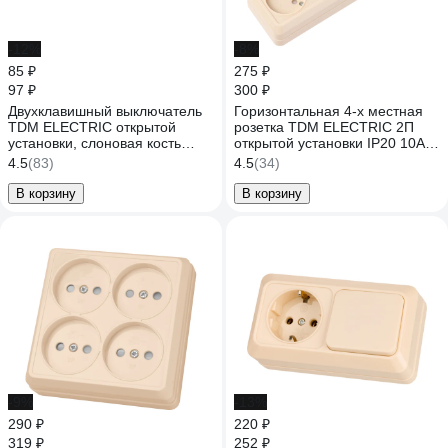
-12%
-8%
85 ₽
275 ₽
97 ₽
300 ₽
Двухклавишный выключатель
Горизонтальная 4-х местная
TDM ELECTRIC открытой
розетка TDM ELECTRIC 2П
установки, слоновая кость
открытой установки IP20 10A с
Ладога TDM ELECTRIC
з/ш слоновая кость Ладога
4.5
(83)
4.5
(34)
SQ1801-0004
SQ1801-0229
В корзину
В корзину
-9%
-13%
290 ₽
220 ₽
319 ₽
252 ₽