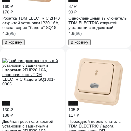
-6%
-12%
160 ₽
87 ₽
170 ₽
99 ₽
Розетка TDM ELECTRIC 2П+З
Одноклавишный выключатель
открытой установки IP20 16А,
TDM ELECTRIC открытой
сосна, серия "Ладога" SQ1801-
установки с подсветкой,
0050
слоновая кость Ладога
4.3
(95)
4.8
(66)
SQ1801-0010
В корзину
В корзину
-6%
-10%
130 ₽
105 ₽
138 ₽
117 ₽
Двойная розетка открытой
Проходной переключатель
установки с защитными
TDM ELECTRIC Ладога
шторками 2П IP20 10А,
слоновая кость ОП