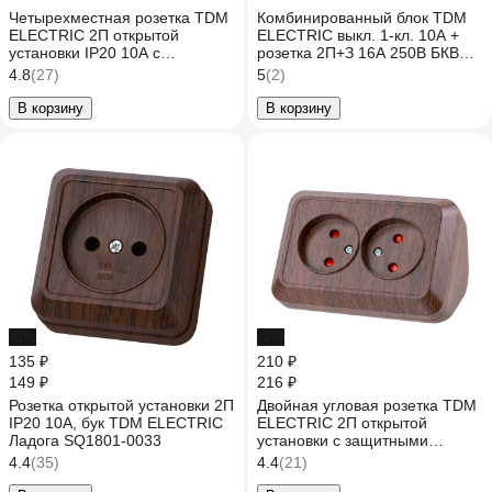
Четырехместная розетка TDM
Комбинированный блок TDM
ELECTRIC 2П открытой
ELECTRIC выкл. 1-кл. 10А +
установки IP20 10А с
розетка 2П+З 16А 250В БКВР
защитными шторками
IP20 слоновая кость "Ладога"
4.8
(27)
5
(2)
слоновая кость Ладога
SQ1801-0201
SQ1801-0221
В корзину
В корзину
-9%
-3%
135 ₽
210 ₽
149 ₽
216 ₽
Розетка открытой установки 2П
Двойная угловая розетка TDM
IP20 10А, бук TDM ELECTRIC
ELECTRIC 2П открытой
Ладога SQ1801-0033
установки с защитными
шторками IP20 250В 10А бук
4.4
(35)
4.4
(21)
"Ладога" SQ1801-0342