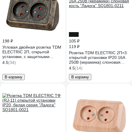
-12%
198 ₽
105 ₽
119 ₽
Угловая двойная розетка TDM
ELECTRIC 2П, открытой
Розетка TDM ELECTRIC 2П+3
установки, с защитными
открытой установки IP20 16А
шторками, IP20, 250В, 10А,
250В (керамика) слоновая
4.5
(34)
бронза "Ладога" SQ1801-0289
кость "Ладога" SQ1801-0211
4.5
(14)
В корзину
В корзину