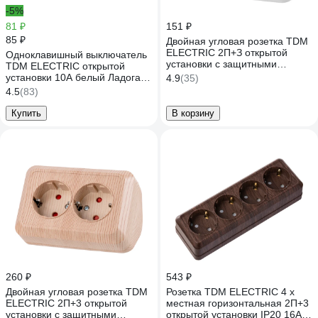
-5%
81 ₽
151 ₽
85 ₽
Двойная угловая розетка TDM
ELECTRIC 2П+З открытой
Одноклавишный выключатель
установки с защитными
TDM ELECTRIC открытой
шторками IP20 250В 16А
установки 10А белый Ладога
4.9
(35)
белая "Ладога" SQ1801-0067
SQ1801-0001
4.5
(83)
Купить
В корзину
260 ₽
543 ₽
Двойная угловая розетка TDM
Розетка TDM ELECTRIC 4 х
ELECTRIC 2П+3 открытой
местная горизонтальная 2П+3
установки с защитными
открытой установки IP20 16A с