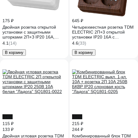
175 ₽
645 ₽
Двойная розетка открытой
Четырехместная розетка TDM
установки с защитными
ELECTRIC 2П+3 открытой
шторками 2П+З IP20 16А,
установки IP20 16A с
белый TDM ELECTRIC Ладога
защитными шторками бук
4.1
(14)
4.6
(33)
SQ1801-0062
Ладога SQ1801-0323
В корзину
В корзину
-14%
-12%
115 ₽
215 ₽
133 ₽
244 ₽
Двойная угловая розетка TDM
Комбинированный блок TDM