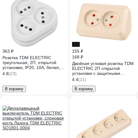
-8%
363 ₽
155 ₽
168 ₽
Розетка TDM ELECTRIC
треугольная, 2П, открытой
Двойная угловая розетка TDM
установки, IP20, 10A, белая,
ELECTRIC 2П открытой
Ладога SQ1801-0136
установки с защитными
4.8
(23)
шторками IP20 250В 10А
4.4
(21)
слолоная кость "Ладога"
SQ1801-0242
В корзину
В корзину