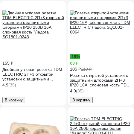
-19%
155 ₽
89 ₽
105 ₽
110 ₽
Двойная угловая розетка TDM
ELECTRIC 2П+3 открытой
Розетка открытой установки с
установки с защитными
защитными шторками 2П+З
шторками IP20 250В 16А
4.9
(35)
IP20 16А, слоновая кость TDM
слоновая кость "Ладога"
ELECTRIC Ладога SQ1801-
4.9
(35)
SQ1801-0243
0064
В корзину
В корзину