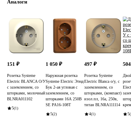
Аналоги
151 ₽
1 050 ₽
497 ₽
504
Розетка Systeme
Наружная розетка
Розетка Systeme
Двой
Electric BLANCA О/У
Systeme Electric Этюд
Electric Blanca о/у, с
розе
с заземлением, со
Бук 2-ая угловая с
заземлением, со
Elec
шторками, молочный
заземлением, со
шторками, (компакт)
зазе
BLNRA011102
шторками 16А 250B
изол.пл, 16а, 250в,
штор
SE PA16-108T
титан BLNRA111114
кре
5
(1)
5
(2)
4
(1)
5
(