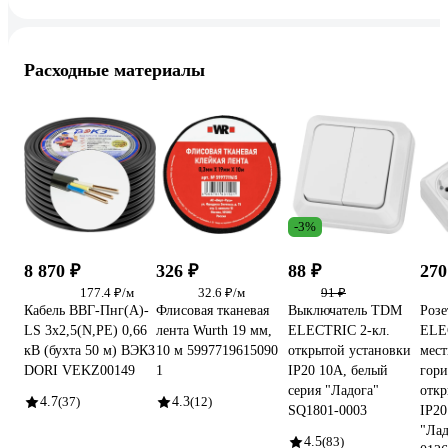
Расходные материалы
-3%
8 870 ₽
326 ₽
88 ₽
270
177.4 ₽/м
32.6 ₽/м
91 ₽
Кабель ВВГ-Пнг(А)-
Флисовая тканевая
Выключатель TDM
Роз
LS 3х2,5(N,PE) 0,66
лента Wurth 19 мм,
ELECTRIC 2-кл.
ELE
кВ (бухта 50 м) ВЭКЗ
10 м 5997719615090
открытой установки
мест
DORI VEKZ00149
1
IP20 10А, белый
гори
серия "Ладога"
откр
4.7
(37)
4.3
(12)
SQ1801-0003
IP20
"Лад
4.5
(83)