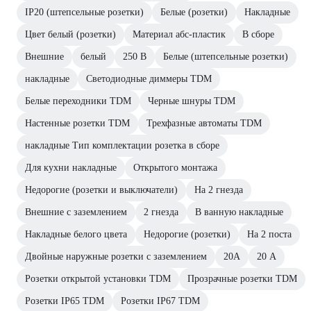
IP20 (штепсельные розетки)
Белые (розетки)
Накладные
Цвет белый (розетки)
Материал абс-пластик
В сборе
Внешние
белый
250 В
Белые (штепсельные розетки)
накладные
Светодиодные диммеры TDM
Белые переходники TDM
Черные шнуры TDM
Настенные розетки TDM
Трехфазные автоматы TDM
накладные Тип комплектации розетка в сборе
Для кухни накладные
Открытого монтажа
Недорогие (розетки и выключатели)
На 2 гнезда
Внешние с заземлением
2 гнезда
В ванную накладные
Накладные белого цвета
Недорогие (розетки)
На 2 поста
Двойные наружные розетки с заземлением
20А
20 А
Розетки открытой установки TDM
Прозрачные розетки TDM
Розетки IP65 TDM
Розетки IP67 TDM