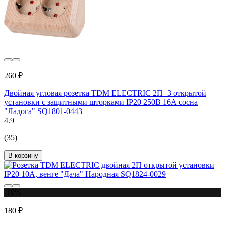
260 ₽
Двойная угловая розетка TDM ELECTRIC 2П+3 открытой
установки с защитными шторками IP20 250В 16А сосна
"Ладога" SQ1801-0443
4.9
(35)
В корзину
-10%
180 ₽