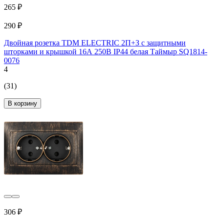
265 ₽
290 ₽
Двойная розетка TDM ELECTRIC 2П+З с защитными
шторками и крышкой 16А 250В IP44 белая Таймыр SQ1814-
0076
4
(31)
В корзину
306 ₽