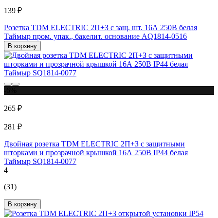
139 ₽
Розетка TDM ELECTRIC 2П+З с защ. шт. 16А 250В белая
Таймыр пром. упак., бакелит. основание AQ1814-0516
В корзину
-6%
265 ₽
281 ₽
Двойная розетка TDM ELECTRIC 2П+З с защитными
шторками и прозрачной крышкой 16А 250В IP44 белая
Таймыр SQ1814-0077
4
(31)
В корзину