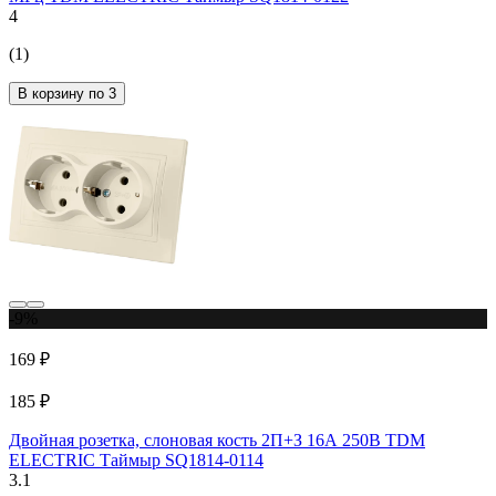
4
(1)
В корзину по 3
-9%
169 ₽
185 ₽
Двойная розетка, слоновая кость 2П+З 16А 250В TDM
ELECTRIC Таймыр SQ1814-0114
3.1