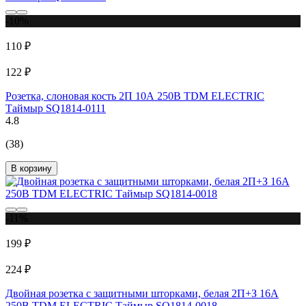
-10%
110 ₽
122 ₽
Розетка, слоновая кость 2П 10А 250В TDM ELECTRIC
Таймыр SQ1814-0111
4.8
(38)
В корзину
-11%
199 ₽
224 ₽
Двойная розетка с защитными шторками, белая 2П+З 16А
250В TDM ELECTRIC Таймыр SQ1814-0018