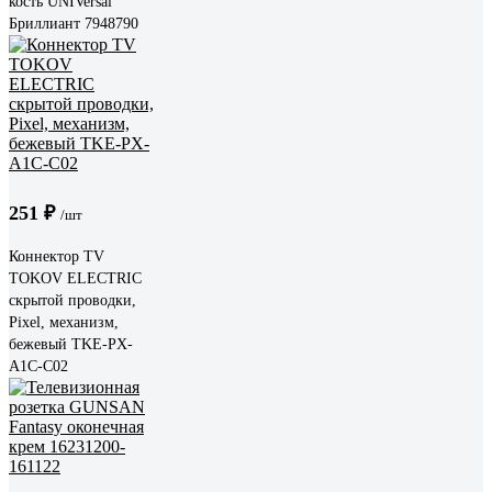
кость UNIVersal
Бриллиант 7948790
251 ₽
/шт
Коннектор TV
TOKOV ELECTRIC
скрытой проводки,
Pixel, механизм,
бежевый TKE-PX-
A1C-C02