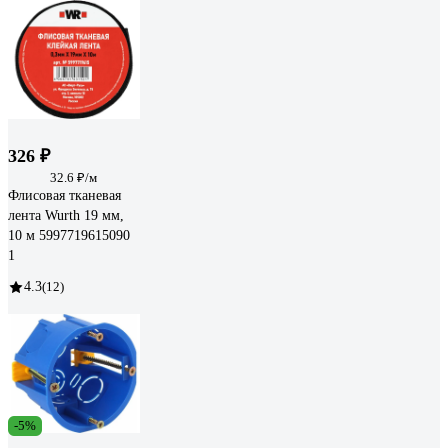
326 ₽
32.6 ₽/м
Флисовая тканевая
лента Wurth 19 мм,
10 м 5997719615090
1
4.3
(12)
-5%