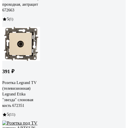
проходная, антрацит
672663
5
(1)
391 ₽
Розетка Legrand TV
(телевизионная)
Legrand Etika
"звезда" слоновая
кость 672351
5
(11)