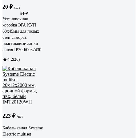
20 ₽
/шт
21 ₽
Установочная
коробка ЭРА КУП
68х45мм для полых
стен саморез.
пластиковые лапки
синяя IP30 Б0037430
4.2
(26)
223 ₽
/шт
Кабель-канал Systeme
Electric multiset