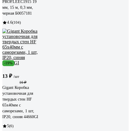
PROFLEEC1915 19
мм, 15 м, 0,3 мм,
черная Б0057181
4.6
(104)
-19%
13 ₽
/шт
16 ₽
Gigant Коробка
установочная для
твердых стен HF
65x40мм с
саморезами, 1 шт,
IP20, синяя 44660GI
5
(6)