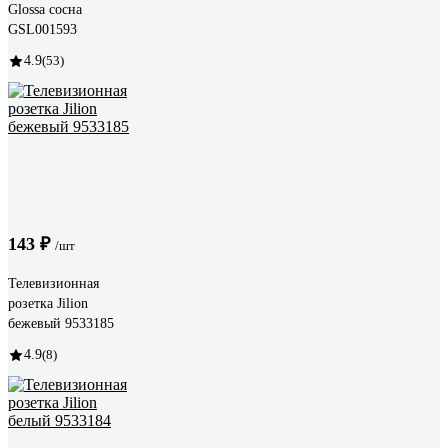
Glossa сосна
GSL001593
4.9
(53)
143 ₽
/шт
Телевизионная
розетка Jilion
бежевый 9533185
4.9
(8)