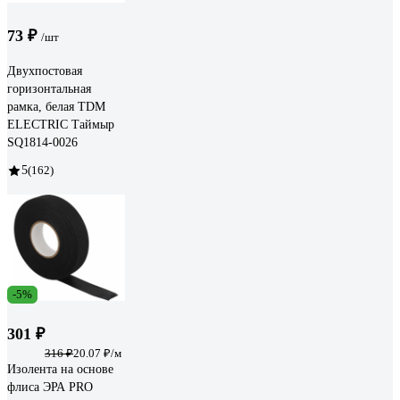
73 ₽
/шт
Двухпостовая
горизонтальная
рамка, белая TDM
ELECTRIC Таймыр
SQ1814-0026
5
(162)
-5%
301 ₽
316 ₽
20.07 ₽/м
Изолента на основе
флиса ЭРА PRO