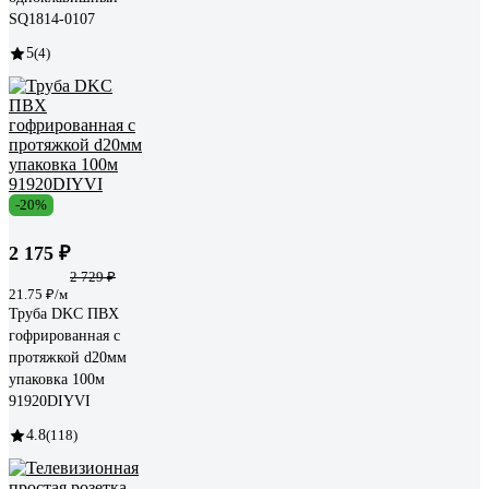
SQ1814-0107
5
(4)
-20%
2 175 ₽
2 729 ₽
21.75 ₽/м
Труба DKC ПВХ
гофрированная c
протяжкой d20мм
упаковка 100м
91920DIYVI
4.8
(118)