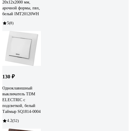
20x12x2000 мм,
арочной формы, пвх,
белый IMT20120WH
5
(8)
130 ₽
Одноклавишный
выключатель TDM
ELECTRIC с
подсветкой, белый
Таймыр SQ1814-0004
4.2
(52)