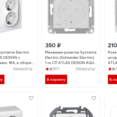
350 ₽
210
Systeme Electric
Механизм розетки Systeme
Розе
S DESIGN с
Electric (Schneider Electric)
штор
ем, 16А, в сборе,
1-м СП ATLAS DESIGN AQUA
ATLA
N000124 1240135
16А IP44 бел. 1240175
быст
5
(167)
5
(
15846287
15846225
ATN440146
БЕЛ
ну
В корзину
В к