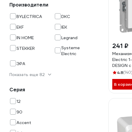
Производители
BYLECTRICA
DKC
EKF
IEK
IN HOME
Legrand
241 ₽
Systeme
STEKKER
Electric
Механизм
Electric 
ЭРА
DESIGN с
защитные
4.8
(140
Показать еще 82
белый A
В корзи
Серия
12
90
Accent