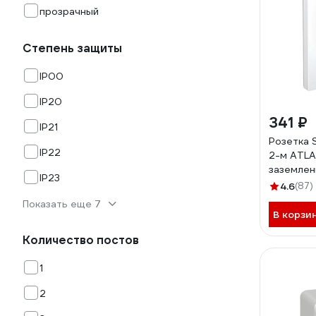
прозрачный
Степень защиты
IP00
IP20
341 ₽
IP21
Розетка 
IP22
2-м ATLA
заземлени
IP23
белая AT
4.6
(87)
Показать еще 7
В корзи
Количество постов
1
2