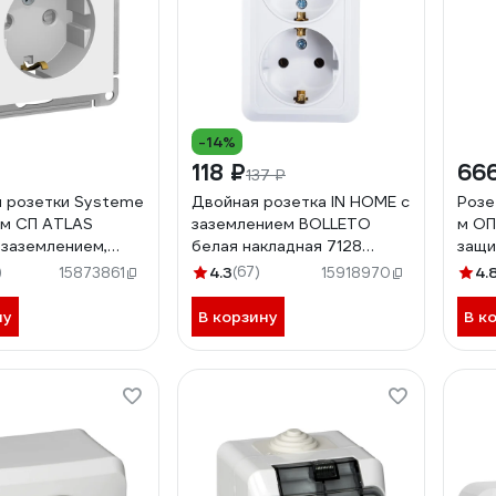
-14%
118 ₽
66
137 ₽
 розетки Systeme
Двойная розетка IN HOME с
Розе
1-м СП ATLAS
заземлением BOLLETO
м ОП
 заземлением,
белая накладная 7128
защи
 шторки 16А
4680005959839
зазе
)
4.3
(67)
4.
15873861
15918970
TN000145
ну
В корзину
В к