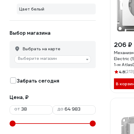
Цвет белый
Выбор магазина
206 ₽
Выбрать на карте
Механизм
Выберите магазин
Electric (
1-м Atlas
заземлен
4.8
(213
ATN0001
Забрать сегодня
В корзи
Цена, ₽
от
до