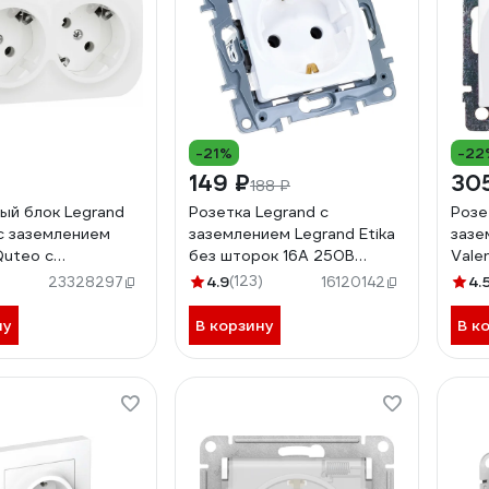
-21%
-22
149 ₽
30
188 ₽
ый блок Legrand
Розетка Legrand с
Розе
с заземлением
заземлением Legrand Etika
зазе
Quteo с
без шторок 16А 250В
Vale
ительным
винтовые зажимы белый
250В
4.9
(123)
4.
23328297
16120142
нием без шторок
672221
белы
 250В винтовые
ну
В корзину
В к
акладной монтаж
2233