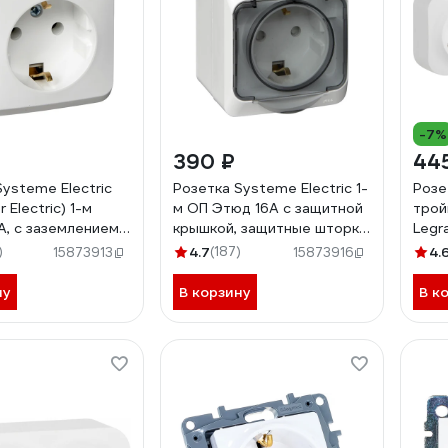
-7%
390 ₽
44
Systeme Electric
Розетка Systeme Electric 1-
Розе
 Electric) 1-м
м ОП Этюд 16А с защитной
трой
А, с заземлением,
крышкой, защитные шторки,
Legr
A16-003B
с заземлением, IP44, белая
пред
)
4.7
(187)
4.
15873913
15873916
PA16-044B
подк
штор
ну
В корзину
В к
винт
накл
782