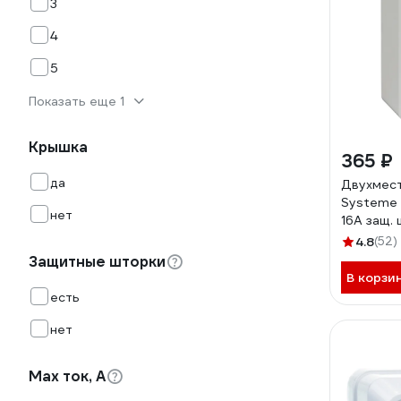
3
4
5
Показать еще 1
Крышка
365 ₽
да
Двухмест
Systeme 
нет
16А защ. 
заземлен
4.8
(52)
008B
Защитные шторки
В корзи
есть
нет
Max ток, А