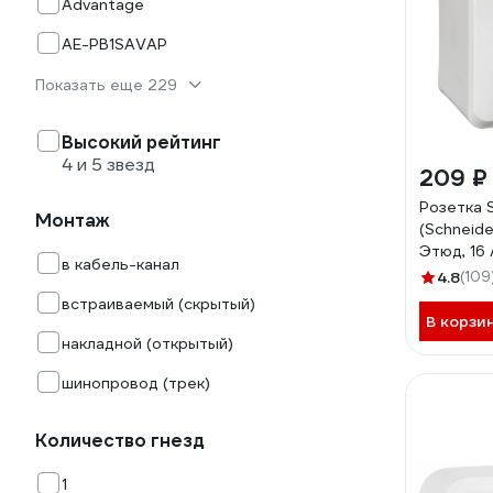
Advantage
AE-PB1SAVAP
Показать еще 229
Высокий рейтинг
4 и 5 звезд
209 ₽
Розетка 
Монтаж
(Schneider
Этюд, 16 
в кабель-канал
белый P
4.8
(109
встраиваемый (скрытый)
В корзи
накладной (открытый)
шинопровод (трек)
Количество гнезд
1