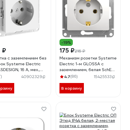
-19%
 ₽
175 ₽
216 ₽
тка с заземлением без
Механизм розетки Systeme
ок Systeme Electric
Electric 1-м GLOSSA с
SDESIGN, 16 А, мех.,
заземлением, белая SchE
розажимная клемма,
GSL000143
7)
4.7
(86)
40902329
15425533
ЫЙ ATN000143S
орзину
В корзину