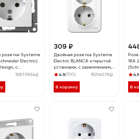
309 ₽
44
 розетки Systeme
Двойная розетка Systeme
Розе
Schneider Electric)
Electric BLANCA открытой
16А 
Design, с
установки, с заземлением,
(Schn
ием, 16 А, белый
без шторок, белый
BLNR
)
4.9
(100)
4.
15873994
16314079
43
BLNRA010211
ну
В корзину
В к