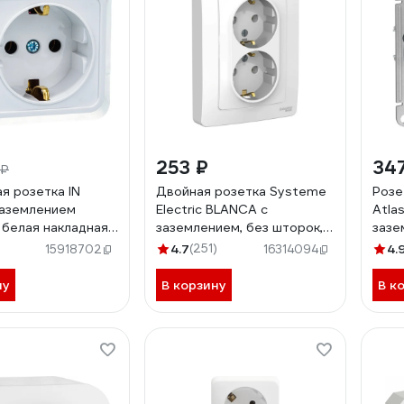
253 ₽
34
 ₽
я розетка IN
Двойная розетка Systeme
Розе
заземлением
Electric BLANCA с
Atla
белая накладная
заземлением, без шторок,
зазе
80005959792
БЕЛЫЙ BLNRS001021
с кр
4.7
(251)
4.
15918702
16314094
ATN
ну
В корзину
В к