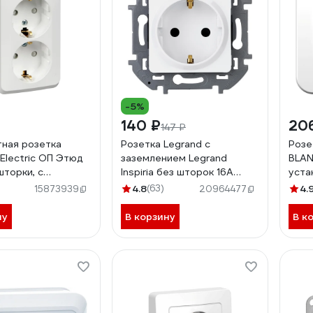
-5%
140 ₽
20
147 ₽
ная розетка
Розетка Legrand с
Розе
Electric ОП Этюд
заземлением Legrand
BLAN
шторки, с
Inspiria без шторок 16А
уста
ием, белая PA16-
250В винтовые зажимы
без 
4.8
(63)
4.
15873939
20964477
белый 673720
BLNR
ну
В корзину
В к