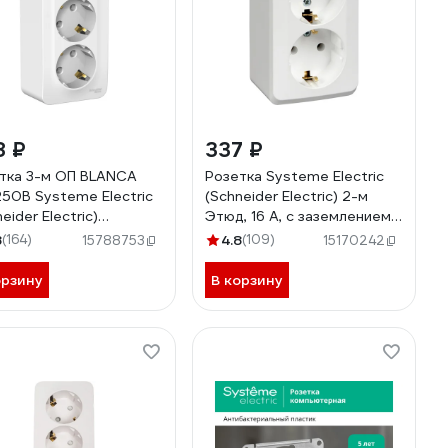
8 ₽
337 ₽
тка 3-м ОП BLANCA
Розетка Systeme Electric
250В Systeme Electric
(Schneider Electric) 2-м
eider Electric)
Этюд, 16 А, с заземлением,
A010311
белый PA16-007B
8
(164)
4.8
(109)
15788753
15170242
орзину
В корзину