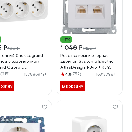
-7%
5 ₽
1 046 ₽
480 ₽
1 125 ₽
точный блок Legrand
Розетка компьютерная
ной с заземлением
двойная Systeme Electric
and Quteo с
AtlasDesign, RJ45 + RJ45,
варительным
5e, механизм, Белый
6
(215)
4.9
(752)
15788694
16313798
лючением со
ATN000185
ками IP20 16А 250В
орзину
В корзину
овые зажимы
адной монтаж белый
238