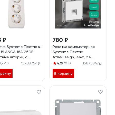
6 ₽
780 ₽
тка Systeme Electric 4-
Розетка компьютерная
 BLANCA 16А 250В
Systeme Electric
тные шторки, с
AtlasDesign, RJ45, 5e,
млением BLNRA011411
механизм, Белый
8
(221)
4.9
(752)
15788754
15873947
ATN000183
орзину
В корзину