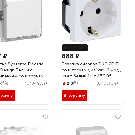
до -26%
7 ₽
888 ₽
тка Systeme Electric
Розетка силовая DKC 2Р Е,
sDesign Белый с
со шторками, «Viva», 2 мод.,
млением со шторками
цвет белый 1 шт 45005
ышкой, 16А, IP20
9
(64)
2.6
(5)
16794463
35473794
000146
орзину
В корзину