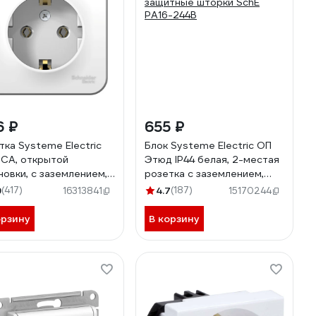
6 ₽
655 ₽
тка Systeme Electric
Блок Systeme Electric ОП
CA, открытой
Этюд IP44 белая, 2-местая
новки, с заземлением,
розетка с заземлением,
шторок, белый
защитные шторки SchE
9
(417)
4.7
(187)
16313841
15170244
A010111
PA16-244B
орзину
В корзину