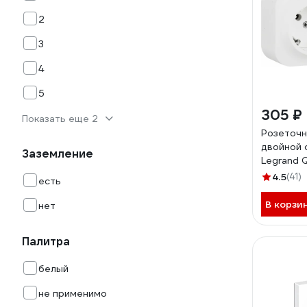
2
3
4
5
305 ₽
Показать еще 2
Розеточн
двойной 
Заземление
Legrand 
предвар
4.5
(41)
есть
подключе
IP20 16А
В корзи
нет
зажимы н
белый 78
Палитра
белый
не применимо