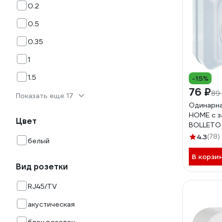
0.2
0.5
0.35
1
1.5
-15%
76 ₽
89
Показать еще 17
Одинарна
HOME с 
Цвет
BOLLETO 
7028 46
4.3
(78)
белый
В корзи
Вид розетки
RJ45/TV
акустическая