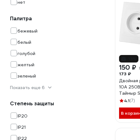
нет
Палитра
бежевый
белый
голубой
-13%
желтый
150 ₽
173 ₽
зеленый
Двойная 
10А 250В
Показать еще 6
Таймыр S
4.1
(7)
Степень защиты
В корзи
IP20
IP21
IP22