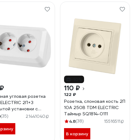
-10%
 ₽
110 ₽
122 ₽
ная угловая розетка
Розетка, слоновая кость 2П
ELECTRIC 2П+З
10А 250В TDM ELECTRIC
ытой установки с
Таймыр SQ1814-0111
тными шторками IP20
9
(35)
21441040
 16А белая "Ладога"
4.8
(38)
15516511
801-0067
орзину
В корзину