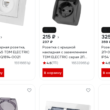
-9%
-
215 ₽
325
237 ₽
359 
рная розетка,
Розетка с крышкой
Розе
45 TDM ELECTRIC
накладная с заземлением
2П+3
Q1814-0021
TDM ELECTRIC серая 2П
IP54
IP54 16А серия "Селигер"
шоко
4.6
(115)
4.
15516651
16533965
SQ1818-0113
0213
ну
В корзину
В к