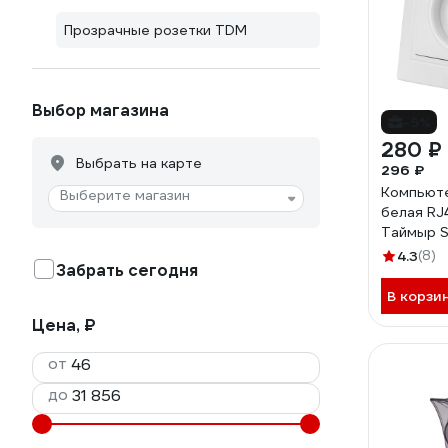
Прозрачные розетки TDM
Выбор магазина
-5%
280 ₽
Выбрать на карте
296 ₽
Компьюте
Выберите магазин
белая RJ
Таймыр S
4.3
(8)
Забрать сегодня
В корзи
Цена, ₽
от
до