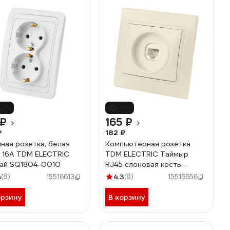
14%
-9%
 ₽
165 ₽
₽
182 ₽
ная розетка, белая
Компьютерная розетка
 16А TDM ELECTRIC
TDM ELECTRIC Таймыр
ай SQ1804-0010
RJ45 слоновая кость
SQ1814-0121
4
(8)
4.3
(8)
15516613
15516656
орзину
В корзину