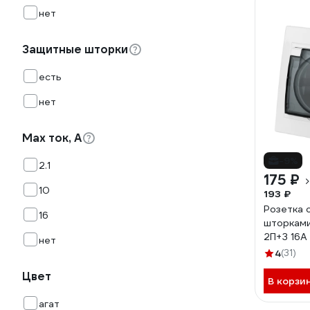
нет
Защитные шторки
есть
нет
Max ток, А
-9%
2.1
175 ₽
10
193 ₽
Розетка 
16
шторками
2П+З 16А
нет
ELECTRIC
4
(31)
0019
Цвет
В корзи
агат