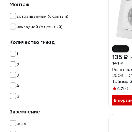
Монтаж
встраиваемый (скрытый)
накладной (открытый)
Количество гнезд
-4%
1
135 ₽
141 ₽
2
Розетка,
3
250В TD
Таймыр S
4
4.7
(7)
6
В корзи
Заземление
есть