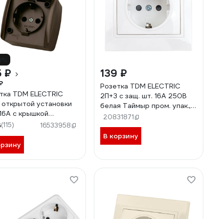
9%
 ₽
139 ₽
₽
Розетка TDM ELECTRIC
тка TDM ELECTRIC
2П+З с защ. шт. 16А 250В
 открытой установки
белая Таймыр пром. упак.,
 16А с крышкой
бакелит. основание
20831871
лад "Селигер" SQ1818-
6
(115)
AQ1814-0516
16533958
В корзину
орзину