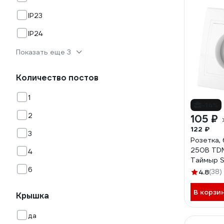
IP23
IP24
Показать еще 3
Количество постов
1
-14%
2
105 ₽
122 ₽
3
Розетка,
250В TD
4
Таймыр S
6
4.8
(38)
В корзи
Крышка
да