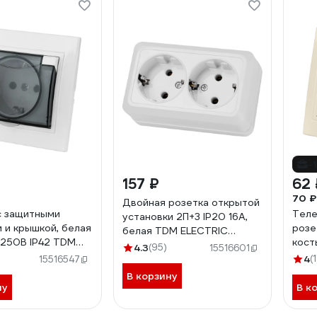
-
157 ₽
62 
70 ₽
Двойная розетка открытой
с защитными
Теле
установки 2П+3 IP20 16А,
 и крышкой, белая
розе
белая TDM ELECTRIC
 250В IP42 TDM
кост
Ладога SQ1801-0019
4.3
(95)
15516601
 Таймыр SQ1814-
ELEC
4
(1
15516547
0122
В корзину
ну
В к