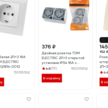
-
376 ₽
145
152 
Двойная розетка TDM
 белая 2П+З 16А
Розе
ELECTRIC 2П+3 открытой
M ELECTRIC
штор
установки IP54 16А с
Q1814-0012
2П+З
прозрачной крышкой белая
4.6
(115)
16533961
ELEC
"Селигер" SQ1818-0009
4.
15516518
0116
В корзину
ну
В к