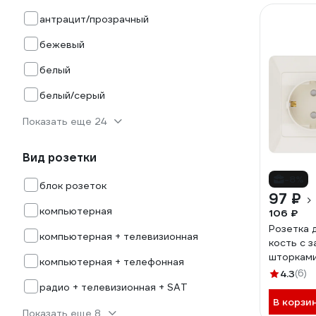
антрацит/прозрачный
бежевый
белый
белый/серый
Показать еще 24
Вид розетки
-8%
блок розеток
97 ₽
компьютерная
106 ₽
Розетка 
компьютерная + телевизионная
кость с 
шторками
компьютерная + телефонная
16А 250В
4.3
(6)
TDM ELEC
радио + телевизионная + SAT
В корзи
Показать еще 8