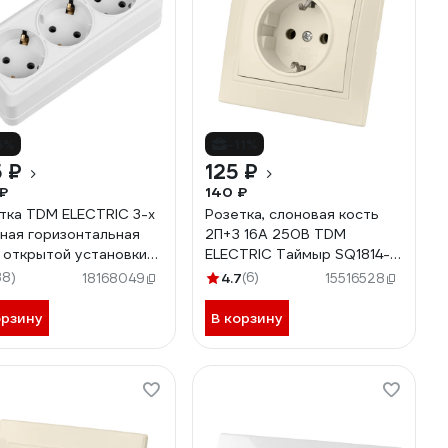
6%
-11%
 ₽
125 ₽
₽
140 ₽
тка TDM ELECTRIC 3-х
Розетка, слоновая кость
ная горизонтальная
2П+З 16А 250В TDM
 открытой установки
ELECTRIC Таймыр SQ1814-
 16A белая "Ладога"
0112
38)
4.7
(6)
18168049
15516528
01-0126
орзину
В корзину