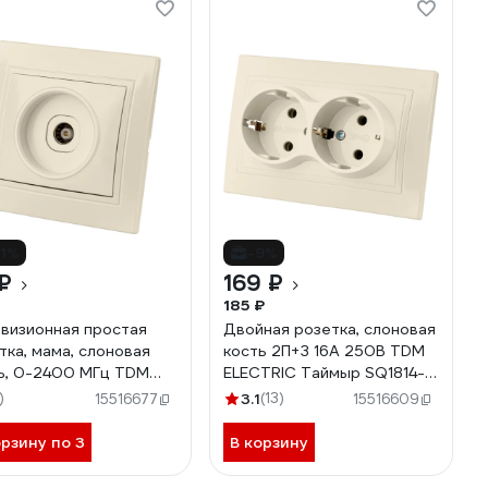
11%
-9%
₽
169 ₽
185 ₽
визионная простая
Двойная розетка, слоновая
тка, мама, слоновая
кость 2П+З 16А 250В TDM
ь, 0-2400 МГц TDM
ELECTRIC Таймыр SQ1814-
TRIC Таймыр SQ1814-
0114
)
3.1
(13)
15516677
15516609
орзину по 3
В корзину