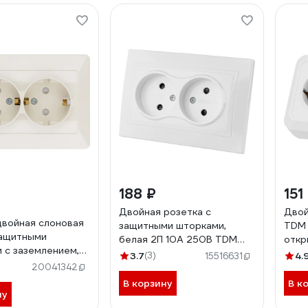
188 ₽
151
Двойная розетка с
Двой
двойная слоновая
защитными шторками,
TDM 
защитными
белая 2П 10А 250В TDM
откр
 с заземлением,
ELECTRIC Таймыр SQ1814-
защи
3.7
(3)
4.
15516631
 серия "Ильмень"
0017
250В
20041342
TRIC SQ1823-0116
SQ1
В корзину
В к
ну