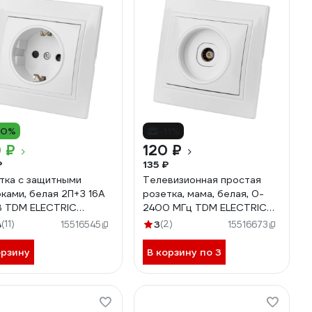
10%
-11%
 ₽
120 ₽
₽
135 ₽
тка с защитными
Телевизионная простая
ками, белая 2П+З 16А
розетка, мама, белая, 0-
 TDM ELECTRIC
2400 МГц TDM ELECTRIC
ыр SQ1814-0016
Таймыр SQ1814-0022
4
(11)
3
(2)
15516545
15516673
орзину
В корзину по 3