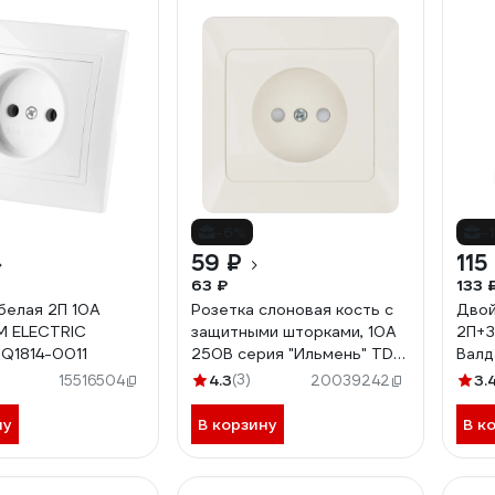
-6%
-
59 ₽
115
63 ₽
133 
 белая 2П 10А
Розетка слоновая кость с
Двой
M ELECTRIC
защитными шторками, 10А
2П+З
Q1814-0011
250В серия "Ильмень" TDM
Валд
ELECTRIC SQ1823-0113
4.3
(3)
3.
15516504
20039242
ну
В корзину
В к