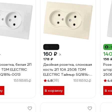
-10%
-
160 ₽
140
178 ₽
156 
розетка, белая 2П
Двойная розетка, слоновая
Розе
 TDM ELECTRIC
кость 2П 10А 250В TDM
штор
Q1814-0013
ELECTRIC Таймыр SQ1814-
250В
0113
Тайм
4.8
(38)
4.
15516585
15516592
ну
В корзину
В к