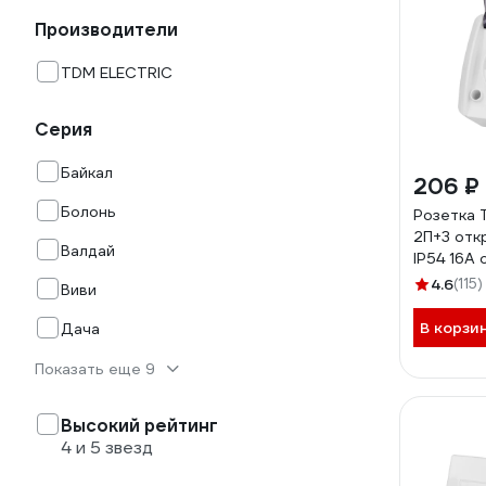
Производители
TDM ELECTRIC
Серия
Байкал
206 ₽
Болонь
Розетка 
2П+3 отк
Валдай
IP54 16А 
крышкой 
4.6
(115)
Виви
SQ1818-
В корзи
Дача
Показать еще 9
Высокий рейтинг
4 и 5 звезд