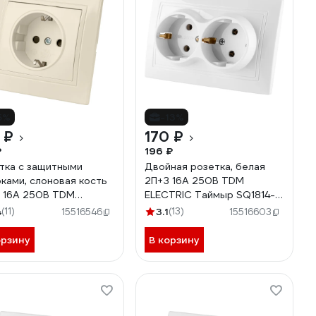
5%
-13%
 ₽
170 ₽
₽
196 ₽
тка с защитными
Двойная розетка, белая
ками, слоновая кость
2П+З 16А 250В TDM
 16А 250В TDM
ELECTRIC Таймыр SQ1814-
TRIC Таймыр SQ1814-
0014
4
(11)
3.1
(13)
15516546
15516603
орзину
В корзину