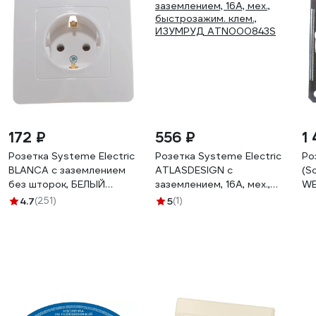
172 ₽
556 ₽
1
Розетка Systeme Electric
Розетка Systeme Electric
Ро
BLANCA с заземлением
ATLASDESIGN с
(Sc
без шторок, БЕЛЫЙ
заземлением, 16А, мех.,
WE
BLNRS001011
быстрозажим. клем.,
RS
4.7
(251)
5
(1)
ИЗУМРУД ATN000843S