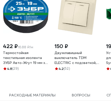
422 ₽
150 ₽
1
16.88 ₽/м
Термостойкая
Двухклавишный
Ус
текстильная изолента
выключатель TDM
дл
ЗУБР Авто-Жгут 19 мм х
ELECTRIC с подсветкой,
Sy
25 м 1236-2
слоновая кость Таймыр
68
4.8
(29)
4.2
(52)
SQ1814-0105
РАСХОДНЫЕ МАТЕРИАЛЫ
ВОПРОСЫ
С