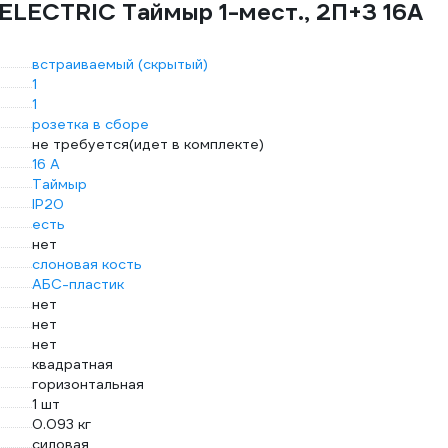
ELECTRIC Таймыр 1-мест., 2П+З 16А
встраиваемый (скрытый)
1
1
розетка в сборе
не требуется(идет в комплекте)
16 А
Таймыр
IP20
есть
нет
слоновая кость
АБС-пластик
нет
нет
нет
квадратная
горизонтальная
1 шт
0.093 кг
силовая