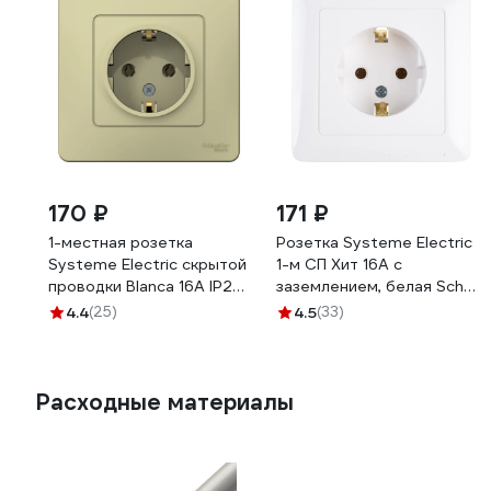
170 ₽
171 ₽
1-местная розетка
Розетка Systeme Electric
Systeme Electric скрытой
1-м СП Хит 16А с
проводки Blanca 16А IP20
заземлением, белая SchE
250В с заземлением без
RS16-134-B
4.4
(25)
4.5
(33)
защитных шторок
бежевый BLNRS001017
Расходные материалы