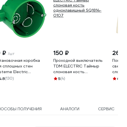
9 ₽
150 ₽
269 
/шт
тановочная коробка
Проходной выключатель
Повор
я сплошных стен
TDM ELECTRIC Таймыр
светор
steme Electric
слоновая кость
слонов
(65)X45, DIY IMT351001
одноклавишный SQ1814-
TDM EL
4.8
(130)
5
(4)
4.2
(2
0107
Таймыр
ПОСОБЫ ПОЛУЧЕНИЯ
АНАЛОГИ
СЕРВИС