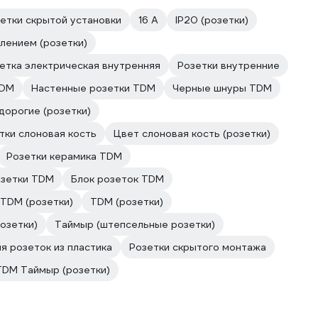
етки скрытой установки
16 А
IP20 (розетки)
лением (розетки)
етка электрическая внутренняя
Розетки внутренние
TDM
Настенные розетки TDM
Черные шнуры TDM
дорогие (розетки)
тки слоновая кость
Цвет слоновая кость (розетки)
Розетки керамика TDM
озетки TDM
Блок розеток TDM
TDM (розетки)
TDM (розетки)
озетки)
Таймыр (штепсельные розетки)
я розеток из пластика
Розетки скрытого монтажа
TDM Таймыр (розетки)