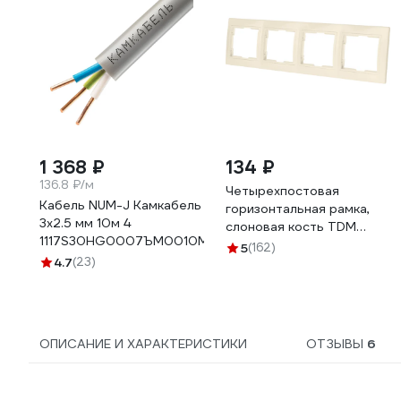
1 368 ₽
134 ₽
136.8 ₽/м
Четырехпостовая
Кабель NUM-J Камкабель
горизонтальная рамка,
3x2.5 мм 10м 4
слоновая кость TDM
1117S30HG0007ЪM0010М
ELECTRIC Таймыр
5
(162)
4.7
(23)
SQ1814-0130
ОПИСАНИЕ И ХАРАКТЕРИСТИКИ
ОТЗЫВЫ
6