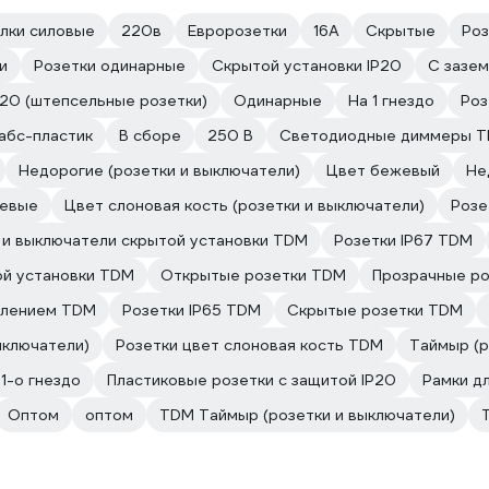
илки силовые
220в
Евророзетки
16А
Скрытые
Роз
и
Розетки одинарные
Скрытой установки IP20
С зазем
P20 (штепсельные розетки)
Одинарные
На 1 гнездо
Роз
абс-пластик
В сборе
250 В
Светодиодные диммеры 
Недорогие (розетки и выключатели)
Цвет бежевый
Не
евые
Цвет слоновая кость (розетки и выключатели)
Розе
 и выключатели скрытой установки TDM
Розетки IP67 TDM
ой установки TDM
Открытые розетки TDM
Прозрачные р
млением TDM
Розетки IP65 TDM
Скрытые розетки TDM
ыключатели)
Розетки цвет слоновая кость TDM
Таймыр (р
1-о гнездо
Пластиковые розетки с защитой IP20
Рамки дл
Оптом
оптом
TDM Таймыр (розетки и выключатели)