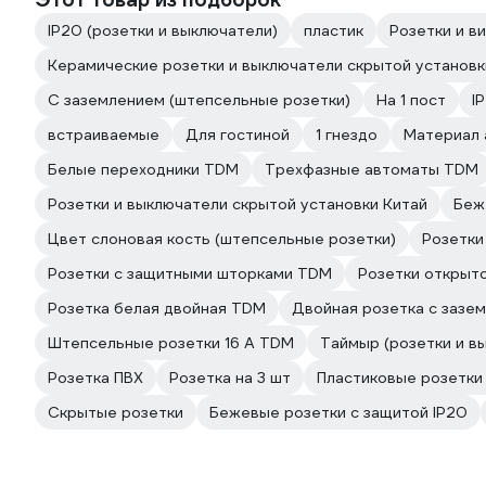
IP20 (розетки и выключатели)
пластик
Розетки и в
Керамические розетки и выключатели скрытой установк
С заземлением (штепсельные розетки)
На 1 пост
I
встраиваемые
Для гостиной
1 гнездо
Материал 
Белые переходники TDM
Трехфазные автоматы TDM
Розетки и выключатели скрытой установки Китай
Беж
Цвет слоновая кость (штепсельные розетки)
Розетки
Розетки с защитными шторками TDM
Розетки открыт
Розетка белая двойная TDM
Двойная розетка с зазе
Штепсельные розетки 16 А TDM
Таймыр (розетки и в
Розетка ПВХ
Розетка на 3 шт
Пластиковые розетки 
Скрытые розетки
Бежевые розетки с защитой IP20