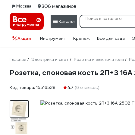
306 магазинов
Москва
Каталог
Акции
Инструмент
Крепеж
Всё для сада
Э
Главная
Электрика и свет
Розетки и выключатели
Ро
/
/
/
Розетка, слоновая кость 2П+З 16
Код товара:
15516528
4.7
(6 отзывов)