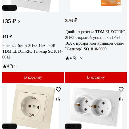
-4%
376 ₽
135 ₽
Двойная розетка TDM ELECTRIC
141 ₽
2П+3 открытой установки IP54
16А с прозрачной крышкой белая
Розетка, белая 2П+З 16А 250В
"Селигер" SQ1818-0009
TDM ELECTRIC Таймыр SQ1814-
0012
4.6
(115)
4.7
(7)
В корзину
В корзину
-5%
-13%