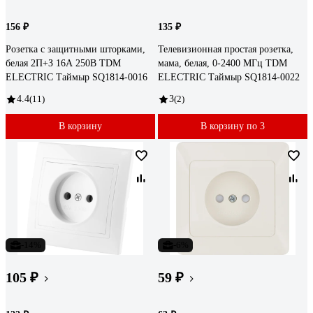
156 ₽
135 ₽
Розетка с защитными шторками,
Телевизионная простая розетка,
белая 2П+З 16А 250В TDM
мама, белая, 0-2400 МГц TDM
ELECTRIC Таймыр SQ1814-0016
ELECTRIC Таймыр SQ1814-0022
4.4
(11)
3
(2)
В корзину
В корзину по 3
-14%
-6%
105 ₽
59 ₽