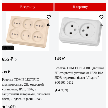
В корзину
В корзину
-9%
143 ₽
655 ₽
Розетка TDM ELECTRIC двойная
719 ₽
2П открытой установки IP20 10А
250В керамика белая "Ладога"
Розетка TDM ELECTRIC
SQ1801-0112
шестиместная, 2П, открытой
установки, IP20, 10А, с
4.9
(39)
защитными шторками, слоновая
кость, Ладога SQ1801-0245
4.6
(38)