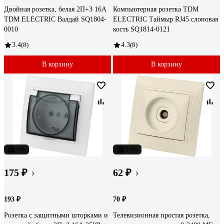
Двойная розетка, белая 2П+З 16А
Компьютерная розетка TDM
TDM ELECTRIC Валдай SQ1804-
ELECTRIC Таймыр RJ45 слоновая
0010
кость SQ1814-0121
3.4
(8)
4.3
(8)
В корзину
В корзину
-9%
-11%
175 ₽
62 ₽
193 ₽
70 ₽
Розетка с защитными шторками и
Телевизионная простая розетка,