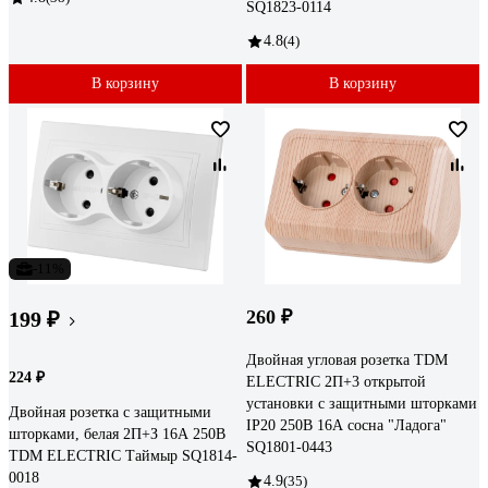
SQ1823-0114
4.8
(4)
В корзину
В корзину
-11%
260 ₽
199 ₽
Двойная угловая розетка TDM
224 ₽
ELECTRIC 2П+3 открытой
установки с защитными шторками
Двойная розетка с защитными
IP20 250В 16А сосна "Ладога"
шторками, белая 2П+З 16А 250В
SQ1801-0443
TDM ELECTRIC Таймыр SQ1814-
0018
4.9
(35)