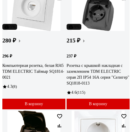
-5%
-9%
280 ₽
215 ₽
296 ₽
237 ₽
Компьютерная розетка, белая RJ45
Розетка с крышкой накладная с
TDM ELECTRIC Таймыр SQ1814-
заземлением TDM ELECTRIC
0021
серая 2П IP54 16А серия "Селигер"
SQ1818-0113
4.3
(8)
4.6
(115)
В корзину
В корзину