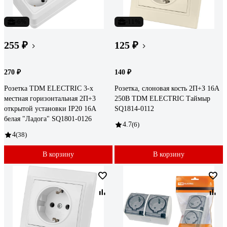
-6%
-11%
255 ₽
125 ₽
270 ₽
140 ₽
Розетка TDM ELECTRIC 3-х
Розетка, слоновая кость 2П+З 16А
местная горизонтальная 2П+3
250В TDM ELECTRIC Таймыр
открытой установки IP20 16A
SQ1814-0112
белая "Ладога" SQ1801-0126
4.7
(6)
4
(38)
В корзину
В корзину