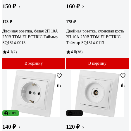
150 ₽
160 ₽
173 ₽
178 ₽
Двойная розетка, белая 2П 10А
Двойная розетка, слоновая кость
250В TDM ELECTRIC Таймыр
2П 10А 250В TDM ELECTRIC
SQ1814-0013
Таймыр SQ1814-0113
4.1
(7)
4.8
(38)
В корзину
В корзину
-10%
-11%
140 ₽
120 ₽