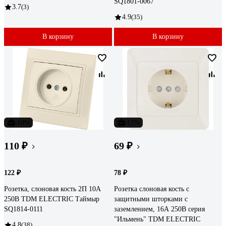
SQ1801-0067
3.7
(3)
4.9
(35)
В корзину
В корзину
-10%
-12%
110 ₽
69 ₽
122 ₽
78 ₽
Розетка, слоновая кость 2П 10А
Розетка слоновая кость с
250В TDM ELECTRIC Таймыр
защитными шторками с
SQ1814-0111
заземлением, 16А 250В серия
"Ильмень" TDM ELECTRIC
4.8
(38)