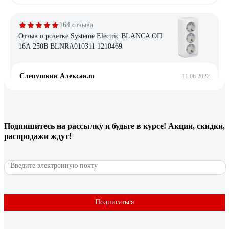
164 отзыва
Отзыв о розетке Systeme Electric BLANCA ОП
16А 250В BLNRA010311 1210469
Слепушкин Александр
11.06.2022
Нормальная качественная розетка
10 отзывов
Подпишитесь
на рассылку
и будьте в курсе! Акции, скидки,
распродажи ждут!
Отзыв о розетке REXANT 2, 6P-4C 03-0002
Максим М.
22.02.2022
Комплектность Цена
Подписаться