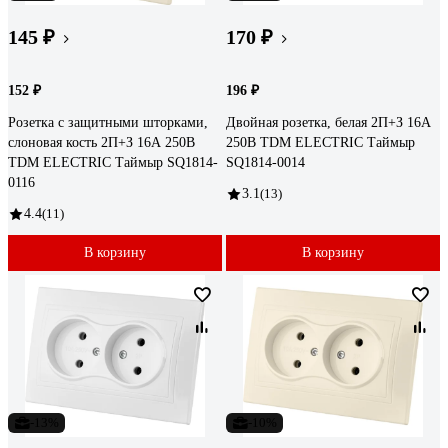
145 ₽
170 ₽
152 ₽
196 ₽
Розетка с защитными шторками,
Двойная розетка, белая 2П+З 16А
слоновая кость 2П+З 16А 250В
250В TDM ELECTRIC Таймыр
TDM ELECTRIC Таймыр SQ1814-
SQ1814-0014
0116
3.1
(13)
4.4
(11)
В корзину
В корзину
-13%
-10%