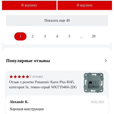
В корзину
В корзину
Показать еще 40
1
2
3
4
5
...
20
Популярные отзывы
2 отзыва
Отзыв о розетке Panasonic Karre Plus RJ45,
категория 5e, темно-серый WKTT0404-2DG
Alexandr K.
19.02.2021
Хорошая конструкция