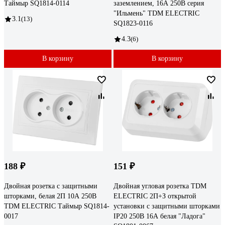
Таймыр SQ1814-0114
заземлением, 16А 250В серия
"Ильмень" TDM ELECTRIC
3.1
(13)
SQ1823-0116
4.3
(6)
В корзину
В корзину
188 ₽
151 ₽
Двойная розетка с защитными
Двойная угловая розетка TDM
шторками, белая 2П 10А 250В
ELECTRIC 2П+З открытой
TDM ELECTRIC Таймыр SQ1814-
установки с защитными шторками
0017
IP20 250В 16А белая "Ладога"