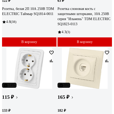
122 ₽
63 ₽
Розетка, белая 2П 10А 250В TDM
Розетка слоновая кость с
ELECTRIC Таймыр SQ1814-0011
защитными шторками, 10А 250В
серия "Ильмень" TDM ELECTRIC
4.8
(38)
SQ1823-0113
4.3
(3)
В корзину
В корзину
-14%
-9%
115 ₽
165 ₽
133 ₽
182 ₽