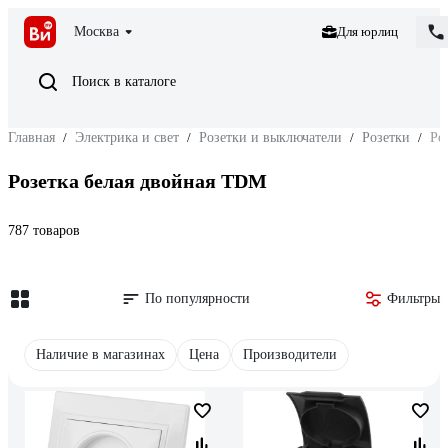
Москва
Для юрлиц
Поиск в каталоге
Главная
/
Электрика и свет
/
Розетки и выключатели
/
Розетки
/
Ро
Розетка белая двойная TDM
787 товаров
По популярности
Фильтры
Наличие в магазинах
Цена
Производители