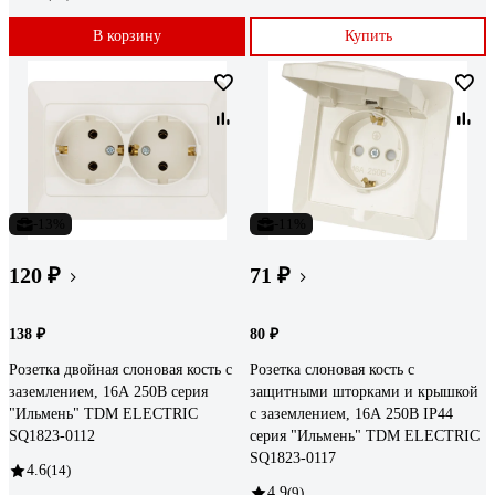
В корзину
Купить
-13%
-11%
120 ₽
71 ₽
138 ₽
80 ₽
Розетка двойная слоновая кость с
Розетка слоновая кость с
заземлением, 16А 250В серия
защитными шторками и крышкой
"Ильмень" TDM ELECTRIC
с заземлением, 16А 250В IP44
SQ1823-0112
серия "Ильмень" TDM ELECTRIC
SQ1823-0117
4.6
(14)
4.9
(9)