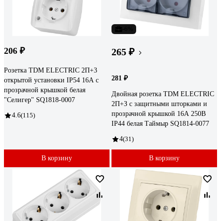
-6%
206 ₽
265 ₽
Розетка TDM ELECTRIC 2П+3
281 ₽
открытой установки IP54 16А с
прозрачной крышкой белая
Двойная розетка TDM ELECTRIC
"Селигер" SQ1818-0007
2П+З с защитными шторками и
прозрачной крышкой 16А 250В
4.6
(115)
IP44 белая Таймыр SQ1814-0077
4
(31)
В корзину
В корзину