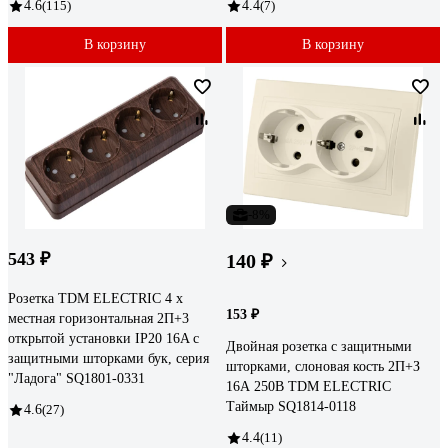
4.6
(115)
4.4
(7)
В корзину
В корзину
-8%
543 ₽
140 ₽
Розетка TDM ELECTRIC 4 х
153 ₽
местная горизонтальная 2П+3
открытой установки IP20 16A с
Двойная розетка с защитными
защитными шторками бук, серия
шторками, слоновая кость 2П+З
"Ладога" SQ1801-0331
16А 250В TDM ELECTRIC
Таймыр SQ1814-0118
4.6
(27)
4.4
(11)