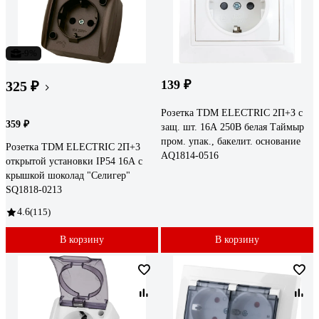
-9%
139 ₽
325 ₽
Розетка TDM ELECTRIC 2П+З с
359 ₽
защ. шт. 16А 250В белая Таймыр
пром. упак., бакелит. основание
Розетка TDM ELECTRIC 2П+3
AQ1814-0516
открытой установки IP54 16А с
крышкой шоколад "Селигер"
SQ1818-0213
4.6
(115)
В корзину
В корзину