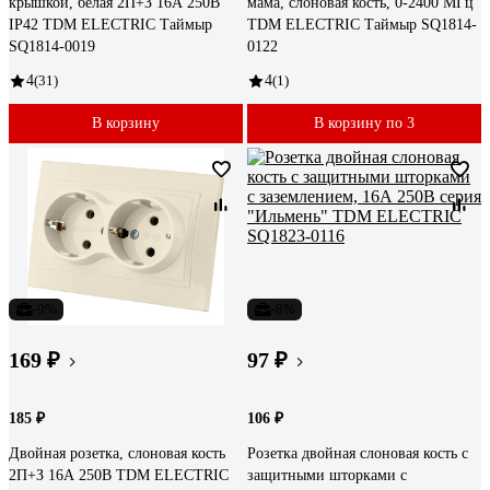
крышкой, белая 2П+З 16А 250В
мама, слоновая кость, 0-2400 МГц
IP42 TDM ELECTRIC Таймыр
TDM ELECTRIC Таймыр SQ1814-
SQ1814-0019
0122
4
(31)
4
(1)
В корзину
В корзину по 3
-9%
-8%
169 ₽
97 ₽
185 ₽
106 ₽
Двойная розетка, слоновая кость
Розетка двойная слоновая кость с
2П+З 16А 250В TDM ELECTRIC
защитными шторками с