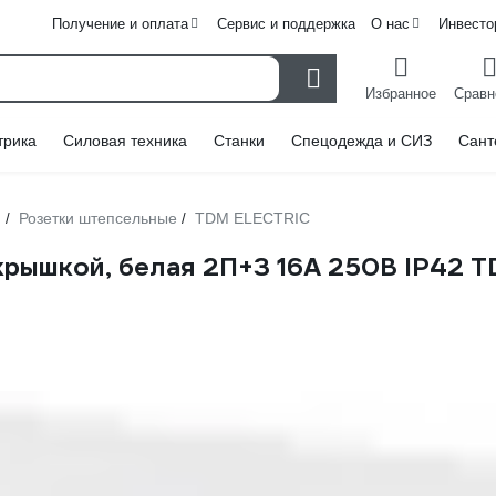
Получение и оплата
Сервис и поддержка
О нас
Инвесто
Избранное
Сравн
трика
Силовая техника
Станки
Спецодежда и СИЗ
Сант
и
Розетки штепсельные
TDM ELECTRIC
/
/
крышкой, белая 2П+З 16А 250В IP42 