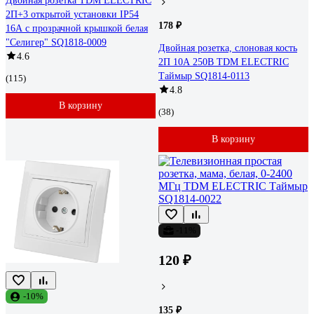
Двойная розетка TDM ELECTRIC
2П+3 открытой установки IP54
178 ₽
16А с прозрачной крышкой белая
"Селигер" SQ1818-0009
Двойная розетка, слоновая кость
4.6
2П 10А 250В TDM ELECTRIC
Таймыр SQ1814-0113
(115)
4.8
В корзину
(38)
В корзину
-11%
120 ₽
-10%
135 ₽