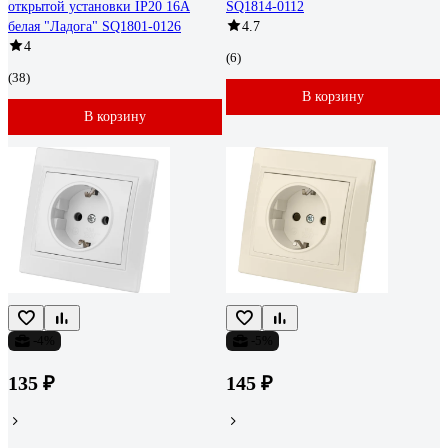
открытой установки IP20 16A
SQ1814-0112
белая "Ладога" SQ1801-0126
4.7
4
(6)
(38)
В корзину
В корзину
-4%
-5%
135 ₽
145 ₽