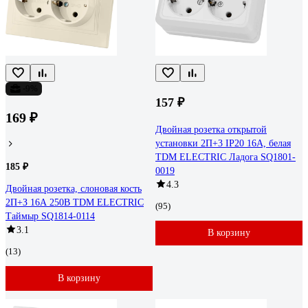
-9%
157 ₽
169 ₽
Двойная розетка открытой
установки 2П+3 IP20 16А, белая
TDM ELECTRIC Ладога SQ1801-
185 ₽
0019
4.3
Двойная розетка, слоновая кость
2П+З 16А 250В TDM ELECTRIC
(95)
Таймыр SQ1814-0114
3.1
В корзину
(13)
В корзину