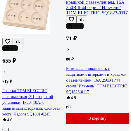
-11%
71 ₽
-9%
80 ₽
655 ₽
Розетка слоновая кость с
защитными шторками и крышкой
с заземлением, 16А 250В IP44
719 ₽
серия "Ильмень" TDM ELECTRIC
Розетка TDM ELECTRIC
SQ1823-0117
шестиместная, 2П, открытой
4.9
установки, IP20, 10А, с
(9)
защитными шторками, слоновая
кость, Ладога SQ1801-0245
В корзину
4.6
(38)