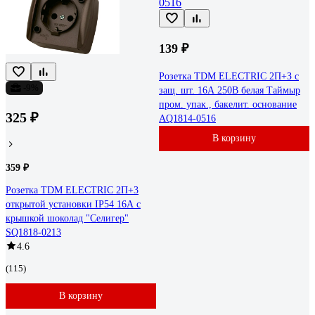
139 ₽
Розетка TDM ELECTRIC 2П+З с
-9%
защ. шт. 16А 250В белая Таймыр
пром. упак., бакелит. основание
325 ₽
AQ1814-0516
В корзину
359 ₽
Розетка TDM ELECTRIC 2П+3
открытой установки IP54 16А с
крышкой шоколад "Селигер"
SQ1818-0213
4.6
(115)
В корзину