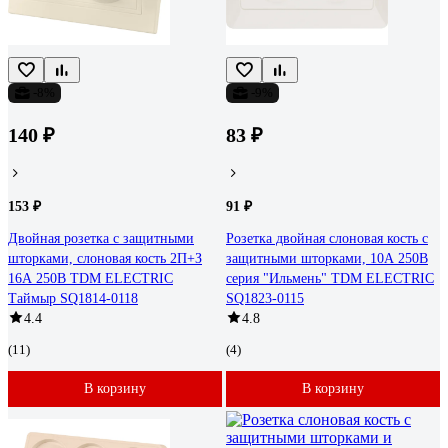
-8%
-9%
140 ₽
83 ₽
153 ₽
91 ₽
Двойная розетка с защитными
Розетка двойная слоновая кость с
шторками, слоновая кость 2П+З
защитными шторками, 10А 250В
16А 250В TDM ELECTRIC
серия "Ильмень" TDM ELECTRIC
Таймыр SQ1814-0118
SQ1823-0115
4.4
4.8
(11)
(4)
В корзину
В корзину