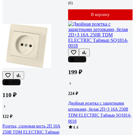
(6)
В корзину
-11%
199 ₽
-10%
224 ₽
110 ₽
Двойная розетка с защитными
шторками, белая 2П+З 16А 250В
TDM ELECTRIC Таймыр SQ1814-
122 ₽
0018
Розетка, слоновая кость 2П 10А
4.4
250В TDM ELECTRIC Таймыр