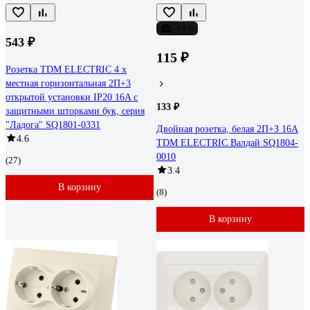
-14%
543 ₽
115 ₽
Розетка TDM ELECTRIC 4 х
местная горизонтальная 2П+3
открытой установки IP20 16A с
133 ₽
защитными шторками бук, серия
"Ладога" SQ1801-0331
Двойная розетка, белая 2П+З 16А
4.6
TDM ELECTRIC Валдай SQ1804-
0010
(27)
3.4
В корзину
(8)
В корзину