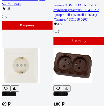
SQ1801-0443
Розетка TDM ELECTRIC 2П+3
4.9
открытой установки IP54 16А с
прозрачной крышкой шоколад
(35)
"Селигер" SQ1818-0207
4.6
В корзину
(115)
В корзину
-12%
-10%
69 ₽
180 ₽