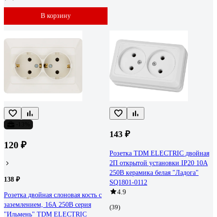
В корзину
-13%
143 ₽
120 ₽
Розетка TDM ELECTRIC двойная
2П открытой установки IP20 10А
250В керамика белая "Ладога"
138 ₽
SQ1801-0112
4.9
Розетка двойная слоновая кость с
заземлением, 16А 250В серия
(39)
"Ильмень" TDM ELECTRIC