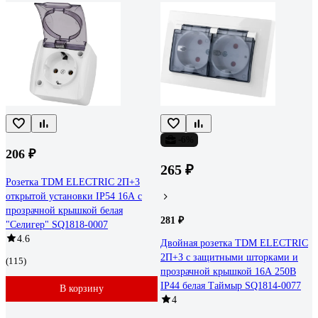
-6%
206 ₽
265 ₽
Розетка TDM ELECTRIC 2П+3
открытой установки IP54 16А с
прозрачной крышкой белая
281 ₽
"Селигер" SQ1818-0007
4.6
Двойная розетка TDM ELECTRIC
2П+З с защитными шторками и
(115)
прозрачной крышкой 16А 250В
IP44 белая Таймыр SQ1814-0077
В корзину
4