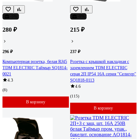
-5%
-9%
280 ₽
215 ₽
296 ₽
237 ₽
Компьютерная розетка, белая RJ45
Розетка с крышкой накладная с
TDM ELECTRIC Таймыр SQ1814-
заземлением TDM ELECTRIC
0021
серая 2П IP54 16А серия "Селигер"
4.3
SQ1818-0113
4.6
(8)
(115)
В корзину
В корзину