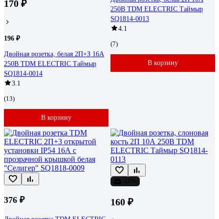
170 ₽
250В TDM ELECTRIC Таймыр
SQ1814-0013
4.1
196 ₽
(7)
Двойная розетка, белая 2П+З 16А
В корзину
250В TDM ELECTRIC Таймыр
SQ1814-0014
3.1
(13)
В корзину
-10%
376 ₽
160 ₽