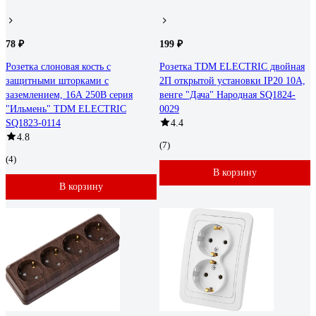
78 ₽
199 ₽
Розетка слоновая кость с
Розетка TDM ELECTRIC двойная
защитными шторками с
2П открытой установки IP20 10А,
заземлением, 16А 250В серия
венге "Дача" Народная SQ1824-
"Ильмень" TDM ELECTRIC
0029
SQ1823-0114
4.4
4.8
(7)
(4)
В корзину
В корзину