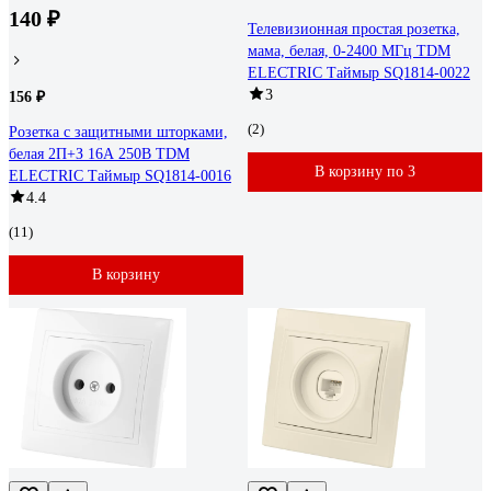
140 ₽
Телевизионная простая розетка,
мама, белая, 0-2400 МГц TDM
ELECTRIC Таймыр SQ1814-0022
3
156 ₽
(2)
Розетка с защитными шторками,
белая 2П+З 16А 250В TDM
В корзину по 3
ELECTRIC Таймыр SQ1814-0016
4.4
(11)
В корзину