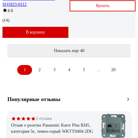
SQ1823-0112
Купить
4.6
(14)
В корзину
Показать еще 40
1
2
3
4
5
...
20
Популярные отзывы
2 отзыва
Отзыв о розетке Panasonic Karre Plus RJ45,
категория 5e, темно-серый WKTT0404-2DG