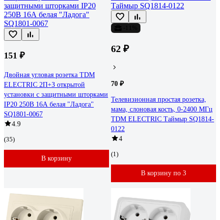
-11%
62 ₽
151 ₽
Двойная угловая розетка TDM
70 ₽
ELECTRIC 2П+З открытой
установки с защитными шторками
Телевизионная простая розетка,
IP20 250В 16А белая "Ладога"
мама, слоновая кость, 0-2400 МГц
SQ1801-0067
TDM ELECTRIC Таймыр SQ1814-
4.9
0122
4
(35)
(1)
В корзину
В корзину по 3