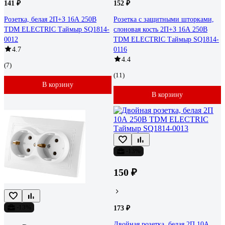
141 ₽
152 ₽
Розетка, белая 2П+З 16А 250В
Розетка с защитными шторками,
TDM ELECTRIC Таймыр SQ1814-
слоновая кость 2П+З 16А 250В
0012
TDM ELECTRIC Таймыр SQ1814-
4.7
0116
4.4
(7)
(11)
В корзину
В корзину
-13%
150 ₽
-13%
173 ₽
Двойная розетка, белая 2П 10А