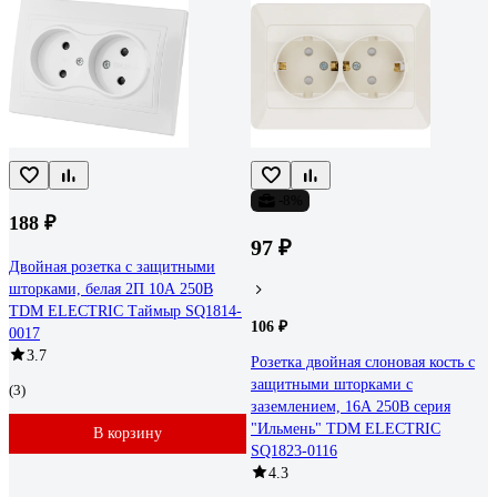
-8%
188 ₽
97 ₽
Двойная розетка с защитными
шторками, белая 2П 10А 250В
TDM ELECTRIC Таймыр SQ1814-
106 ₽
0017
3.7
Розетка двойная слоновая кость с
защитными шторками с
(3)
заземлением, 16А 250В серия
"Ильмень" TDM ELECTRIC
В корзину
SQ1823-0116
4.3