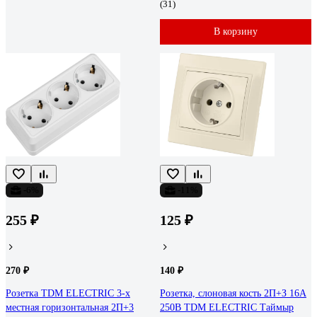
(31)
В корзину
-6%
-11%
255 ₽
125 ₽
270 ₽
140 ₽
Розетка TDM ELECTRIC 3-х
Розетка, слоновая кость 2П+З 16А
местная горизонтальная 2П+3
250В TDM ELECTRIC Таймыр