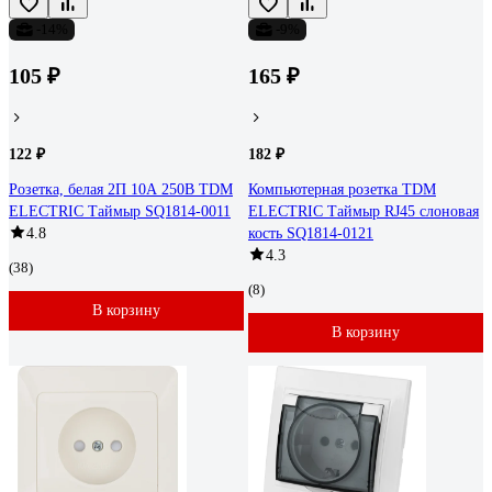
-14%
-9%
105 ₽
165 ₽
122 ₽
182 ₽
Розетка, белая 2П 10А 250В TDM
Компьютерная розетка TDM
ELECTRIC Таймыр SQ1814-0011
ELECTRIC Таймыр RJ45 слоновая
4.8
кость SQ1814-0121
4.3
(38)
(8)
В корзину
В корзину