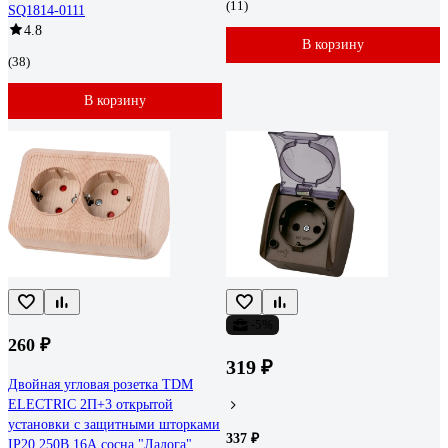
(11)
SQ1814-0111
4.8
В корзину
(38)
В корзину
-5%
260 ₽
319 ₽
Двойная угловая розетка TDM
ELECTRIC 2П+3 открытой
установки с защитными шторками
337 ₽
IP20 250В 16А сосна "Ладога"