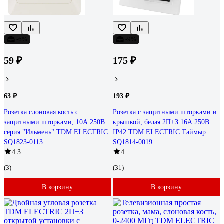
-6%
-9%
59 ₽
175 ₽
63 ₽
193 ₽
Розетка слоновая кость с
Розетка с защитными шторками и
защитными шторками, 10А 250В
крышкой, белая 2П+З 16А 250В
серия "Ильмень" TDM ELECTRIC
IP42 TDM ELECTRIC Таймыр
SQ1823-0113
SQ1814-0019
4.3
4
(3)
(31)
В корзину
В корзину