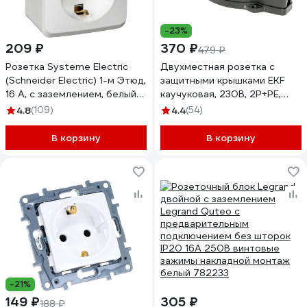
-23%
209 ₽
370 ₽
479 ₽
Розетка Systeme Electric
Двухместная розетка с
(Schneider Electric) 1-м Этюд,
защитными крышками EKF
16 А, с заземлением, белый
каучуковая, 230В, 2P+PE,
PA16-003B
16A, IP44 RPS-018-16-230-44
4.8
(109)
4.4
(54)
В корзину
В корзину
-21%
149 ₽
305 ₽
188 ₽