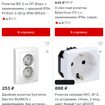
625 ₽
781 ₽
Розетка IEK 2-м ОП Форс с
3-местная розетка
заземлением, с крышкой IP54
Bylectrica ОУ с с
РСб22-3-ФСр ИЭК ERS22-
заземлением, IP54, серия
K03-16-54-DC
4.7
(53)
ПРАЛЕСКА АКВА, серый,
4.3
(159)
РА16-0132(03)
В корзину
В корзину
до -26%
253 ₽
888 ₽
Двойная розетка Systeme
Розетка силовая DKC 2Р Е,
Electric BLANCA с
со шторками, «Viva», 2 мод.,
заземлением, без шторок,
цвет белый 1 шт 45005