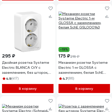
зажимы накладной монтаж
белый 782238
-19%
295 ₽
175 ₽
216 ₽
Двойная розетка Systeme
Механизм розетки Systeme
Electric BLANCA О/У с
Electric 1-м GLOSSA с
заземлением, без шторок,
заземлением, белая SchE
БЕЛЫЙ BLNRA010201
GSL000143
4.9
(417)
4.7
(86)
В корзину
В корзину