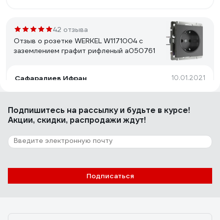
42 отзыва
Отзыв о розетке WERKEL W1171004 с
заземлением графит рифленый a050761
Сафаралиев Ифран
10.01.2021
Чётко
Подпишитесь
на рассылку
и будьте в курсе!
Акции, скидки, распродажи ждут!
45 отзывов
Отзыв о розетке Legrand 2X2К без
шторок, белая 782231
Денис Д.
14.04.2023
Подписаться
Сделано качественно, шина проведена в корпусе,
перемычки не нужны.