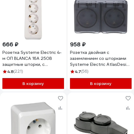
666 ₽
958 ₽
Розетка Systeme Electric 4-
Розетка двойная с
м ОП BLANCA 16А 250В
заземлением со шторками
защитные шторки, с
Systeme Electric AtlasDesign
заземлением BLNRA011411
Profi IP54, 16 АХ, 250 В,
4.8
(221)
4.7
(56)
открытой установки,
Антрацит ATN544026
В корзину
В корзину