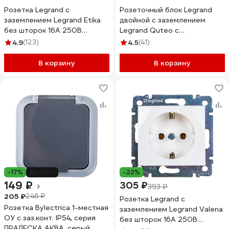
Розетка Legrand с
Розеточный блок Legrand
заземлением Legrand Etika
двойной с заземлением
без шторок 16А 250В
Legrand Quteo с
винтовые зажимы белый
предварительным
4.9
(123)
4.5
(41)
672221
подключением без шторок
IP20 16А 250В винтовые
В корзину
В корзину
зажимы накладной монтаж
белый 782233
-17%
-39%
-22%
149 ₽
305 ₽
393 ₽
205 ₽
246 ₽
Розетка Legrand с
Розетка Bylectrica 1-местная
заземлением Legrand Valena
ОУ с заз.конт. IP54, серия
без шторок 16А 250В
ПРАЛЕСКА АКВА, серый,