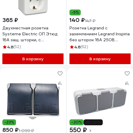
-5%
365 ₽
140 ₽
147 ₽
Двухместная розетка
Розетка Legrand с
Systeme Electric ОП Этюд
заземлением Legrand Inspiria
16А защ. шторки, с
без шторок 16А 250В
заземлением, белая PA16-
винтовые зажимы белый
4.8
(52)
4.8
(62)
008B
673720
В корзину
В корзину
-23%
-20%
-30%
550 ₽
850 ₽
1 099 ₽