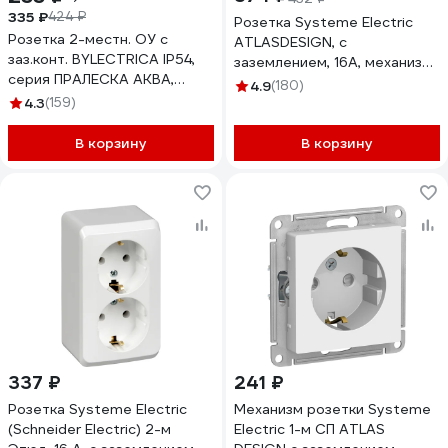
335 ₽
424 ₽
Розетка Systeme Electric
Розетка 2-местн. ОУ с
ATLASDESIGN, с
заз.конт. BYLECTRICA IP54,
заземлением, 16А, механизм,
серия ПРАЛЕСКА АКВА,
карбон, ATN001043
4.9
(180)
серый, РА16-303 03 РА16-
4.3
(159)
303 (03)
В корзину
В корзину
337 ₽
241 ₽
Розетка Systeme Electric
Механизм розетки Systeme
(Schneider Electric) 2-м
Electric 1-м СП ATLAS