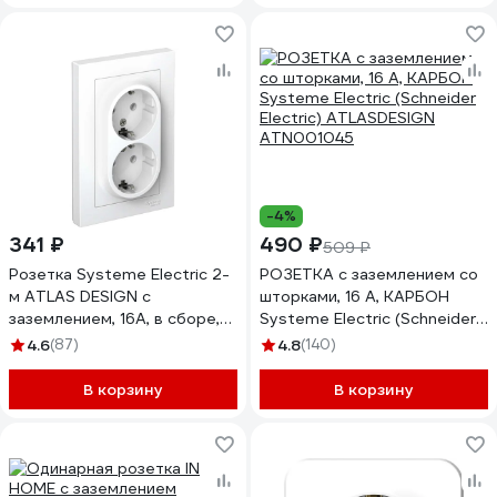
-4%
341 ₽
490 ₽
509 ₽
Розетка Systeme Electric 2-
РОЗЕТКА с заземлением со
м ATLAS DESIGN с
шторками, 16 А, КАРБОН
заземлением, 16А, в сборе,
Systeme Electric (Schneider
белая ATN000124 1240135
Electric) ATLASDESIGN
4.6
(87)
4.8
(140)
ATN001045
В корзину
В корзину