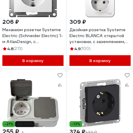
206 ₽
309 ₽
Механизм розетки Systeme
Двойная розетка Systeme
Electric (Schneider Electric) 1-
Electric BLANCA открытой
м AtlasDesign, с
установки, с заземлением,
заземлением, 16 А, белый
без шторок, белый
4.8
(213)
4.9
(100)
ATN000143
BLNRA010211
В корзину
В корзину
-21%
-40%
-13%
255 ₽
374 ₽
432 ₽