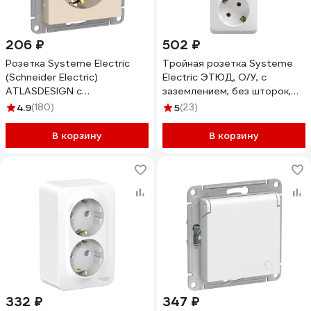
206 ₽
502 ₽
Розетка Systeme Electric
Тройная розетка Systeme
(Schneider Electric)
Electric ЭТЮД, O/У, с
ATLASDESIGN с
заземлением, без шторок,
заземлением, 16А, бежевый
16А, 250B, белый PA16-011B
4.9
(180)
5
(23)
ATN000243
В корзину
В корзину
332 ₽
347 ₽