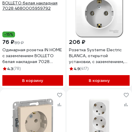
-15%
76 ₽
206 ₽
89 ₽
Одинарная розетка IN HOME
Розетка Systeme Electric
с заземлением BOLLETO
BLANCA, открытой
белая накладная 7028
установки, с заземлением,
4680005959792
без шторок, белый
4.3
(78)
4.9
(417)
BLNRA010111
В корзину
В корзину