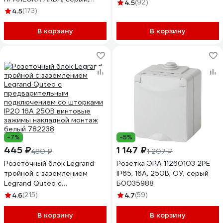
винтовые зажимы белый
4.5
(92)
РА16-297 03
694280
4.5
(173)
В корзину
В корзину
-7%
-5%
445 ₽
1 147 ₽
480 ₽
1 207 ₽
Розеточный блок Legrand
Розетка ЭРА 11260103 2PE
тройной с заземлением
IP65, 16A, 250В, ОУ, серый
Legrand Quteo с
Б0035988
предварительным
4.6
(215)
4.7
(59)
подключением со шторками
IP20 16А 250В винтовые
В корзину
В корзину