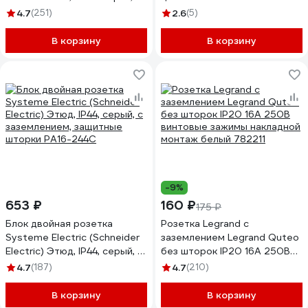
БЕЛЫЙ BLNRS001021
4.7
(251)
2.6
(5)
В корзину
В корзину
-9%
653 ₽
160 ₽
175 ₽
Блок двойная розетка
Розетка Legrand с
Systeme Electric (Schneider
заземлением Legrand Quteo
Electric) Этюд, IP44, серый, с
без шторок IP20 16А 250В
заземлением, защитные
винтовые зажимы накладной
4.7
(187)
4.7
(210)
шторки PA16-244C
монтаж белый 782211
В корзину
В корзину