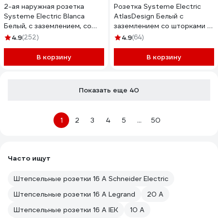
2-ая наружная розетка
Розетка Systeme Electric
Systeme Electric Blanca
AtlasDesign Белый с
Белый, с заземлением, со
заземлением со шторками с
шторками, 16А, 250В,
крышкой, 16А, IP20
4.9
(252)
4.9
(64)
изолированная SE
ATN000146
BLNRA011211
В корзину
В корзину
Показать еще 40
1
2
3
4
5
...
50
Часто ищут
Штепсельные розетки 16 А Schneider Electric
Штепсельные розетки 16 А Legrand
20 А
Штепсельные розетки 16 А IEK
10 А