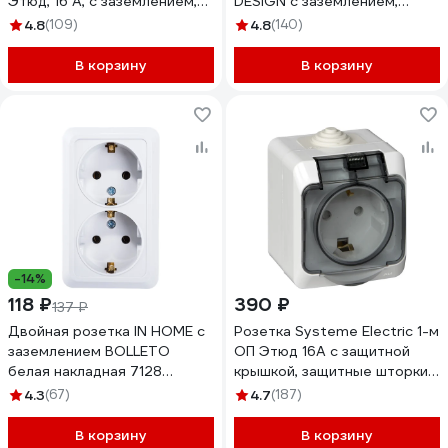
Этюд, 16 А, с заземлением,
DESIGN с заземлением,
белый PA16-007B
защитные шторки 16А белый
4.8
(109)
4.8
(140)
ATN000145
В корзину
В корзину
-14%
118 ₽
390 ₽
137 ₽
Двойная розетка IN HOME с
Розетка Systeme Electric 1-м
заземлением BOLLETO
ОП Этюд 16А с защитной
белая накладная 7128
крышкой, защитные шторки,
4680005959839
с заземлением, IP44, белая
4.3
(67)
4.7
(187)
PA16-044B
В корзину
В корзину