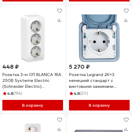
448 ₽
5 270 ₽
Розетка 3-м ОП BLANCA 16А
Розетка Legrand 2К+3
250В Systeme Electric
немецкий стандарт с
(Schneider Electric)
винтовыми зажимами
BLNRA010311
Программа Plexo серый 16 A
4.8
(164)
4.8
(20)
250 В 069733
В корзину
В корзину