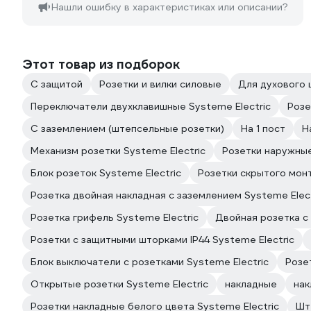
Нашли ошибку в характеристиках или описании?
Этот товар из подборок
С защитой
Розетки и вилки силовые
Для духового
Переключатели двухклавишные Systeme Electric
Розе
С заземлением (штепсельные розетки)
На 1 пост
Н
Механизм розетки Systeme Electric
Розетки наружные
Блок розеток Systeme Electric
Розетки скрытого монт
Розетка двойная накладная с заземлением Systeme Elect
Розетка грифель Systeme Electric
Двойная розетка с
Розетки с защитными шторками IP44 Systeme Electric
Блок выключатели с розетками Systeme Electric
Розе
Открытые розетки Systeme Electric
накладные
нак
Розетки накладные белого цвета Systeme Electric
Шт