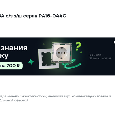
А с/з з/ш серая PA16-044C
лера менять характеристики, внешний вид, комплектацию товара и
убличной офертой