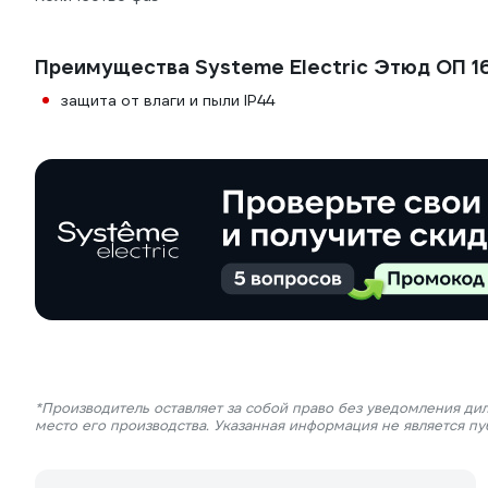
Преимущества Systeme Electric Этюд ОП 16
защита от влаги и пыли IP44
*Производитель оставляет за собой право без уведомления ди
место его производства. Указанная информация не является п