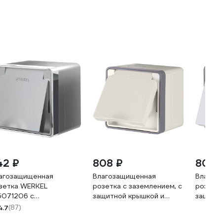
42 ₽
808 ₽
808 
агозащищенная
Влагозащищенная
Влагоз
зетка WERKEL
розетка с заземлением, с
розетк
071206 с
защитной крышкой и
защитн
землением, с защитной
шторками Werkel WL15 02
шторка
4.7
(87)
ышкой и шторками
04 a036783
02-04