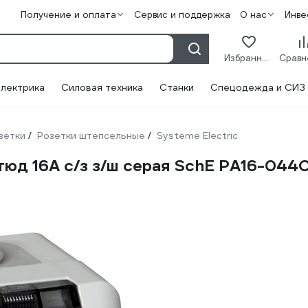
Получение и оплата
Сервис и поддержка
О нас
Инве
Избранное
лектрика
Силовая техника
Станки
Спецодежда и СИЗ
зетки
Розетки штепсельные
Systeme Electric
/
/
тюд 16А c/з з/ш серая SchE PA16-044