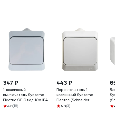
a0
347 ₽
443 ₽
6
1-клавишный
Переключатель 1-
Бл
выключатель Systeme
клавишный Systeme
Sy
Electric ОП Этюд 10А IP44
Electric (Schneider
(S
сер. SchE BA10-041C
Electric) Этюд, 10 А, IP44,
IP
4.8
(16)
4.3
(3)
серый, арт. BA10-046C
за