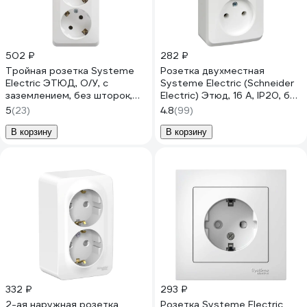
502 ₽
282 ₽
Тройная розетка Systeme
Розетка двухместная
Electric ЭТЮД, O/У, с
Systeme Electric (Schneider
заземлением, без шторок,
Electric) Этюд, 16 А, IP20, без
16А, 250B, белый PA16-011B
заземления, белый PA16-
5
(23)
4.8
(99)
005B
В корзину
В корзину
332 ₽
293 ₽
2-ая наружная розетка
Розетка Systeme Electric