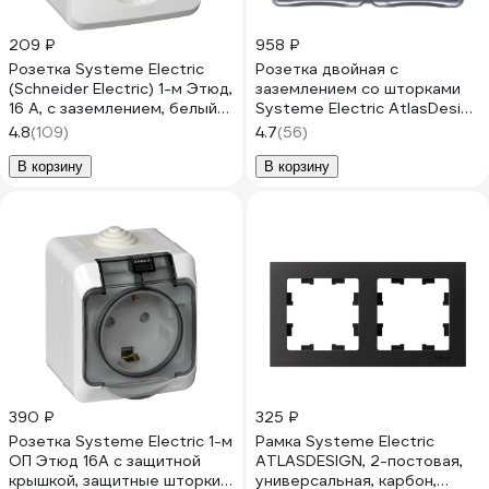
209 ₽
958 ₽
Розетка Systeme Electric
Розетка двойная с
(Schneider Electric) 1-м Этюд,
заземлением со шторками
16 А, с заземлением, белый
Systeme Electric AtlasDesign
PA16-003B
Profi IP54, 16 АХ, 250 В,
4.8
(109)
4.7
(56)
открытой установки,
Антрацит ATN544026
В корзину
В корзину
390 ₽
325 ₽
Розетка Systeme Electric 1-м
Рамка Systeme Electric
ОП Этюд 16А с защитной
ATLASDESIGN, 2-постовая,
крышкой, защитные шторки,
универсальная, карбон,