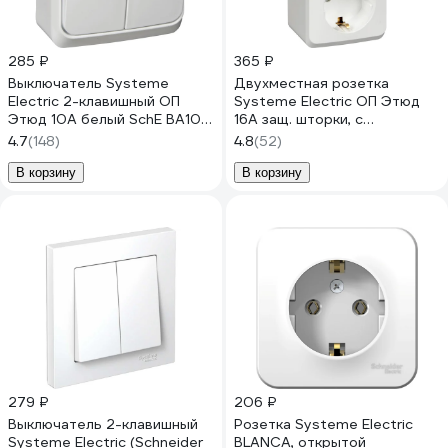
285 ₽
365 ₽
Выключатель Systeme
Двухместная розетка
Electric 2-клавишный ОП
Systeme Electric ОП Этюд
Этюд 10А белый SchE BA10-
16А защ. шторки, с
002B
заземлением, белая PA16-
4.7
(148)
4.8
(52)
008B
В корзину
В корзину
279 ₽
206 ₽
Выключатель 2-клавишный
Розетка Systeme Electric
Systeme Electric (Schneider
BLANCA, открытой