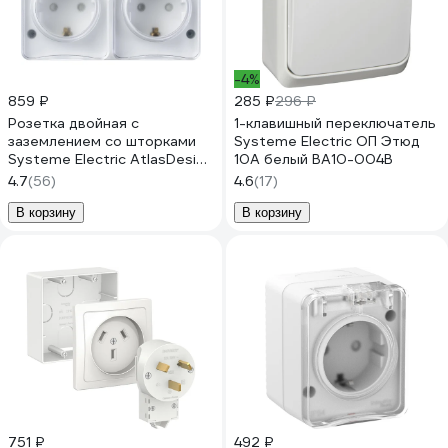
-4%
859 ₽
285 ₽
296 ₽
Розетка двойная с
1-клавишный переключатель
заземлением со шторками
Systeme Electric ОП Этюд
Systeme Electric AtlasDesign
10А белый BA10-004B
Profi IP54, 16 АХ, 250 В,
4.7
(56)
4.6
(17)
открытой установки, Белый
ATN540126
В корзину
В корзину
751 ₽
492 ₽