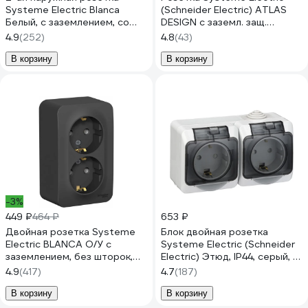
Systeme Electric Blanca
(Schneider Electric) ATLAS
Белый, с заземлением, со
DESIGN с заземл. защ.
шторками, 16А, 250В,
шторки 16А в сборе бел.
4.9
(252)
4.8
(43)
изолированная SE
1240147 ATN000144
BLNRA011211
В корзину
В корзину
-3%
449 ₽
464 ₽
653 ₽
Двойная розетка Systeme
Блок двойная розетка
Electric BLANCA О/У с
Systeme Electric (Schneider
заземлением, без шторок,
Electric) Этюд, IP44, серый, с
АНТРАЦИТ BLNRA010216
заземлением, защитные
4.9
(417)
4.7
(187)
шторки PA16-244C
В корзину
В корзину