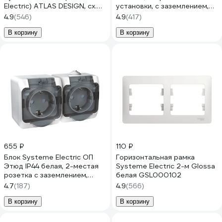
Electric) ATLAS DESIGN, сх.5,
установки, с заземлением,
10 АХ, в сборе, белый, арт.
без шторок, белый
4.9
(546)
4.9
(417)
ATN000152
BLNRA010111
В корзину
В корзину
655 ₽
110 ₽
Блок Systeme Electric ОП
Горизонтальная рамка
Этюд IP44 белая, 2-местая
Systeme Electric 2-м Glossa
розетка с заземлением,
белая GSL000102
защитные шторки SchE
4.7
(187)
4.9
(566)
PA16-244B
В корзину
В корзину