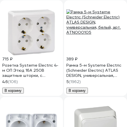
715 ₽
389 ₽
Розетка Systeme Electric 4-
Рамка 5-м Systeme Electric
м ОП Этюд 16А 250В
(Schneider Electric) ATLAS
защитные шторки, с
DESIGN, универсальная,
заземлением, белая SchE
белый, арт. ATN000105
4.6
(106)
5
(1962)
PA16-208B 293415
В корзину
В корзину