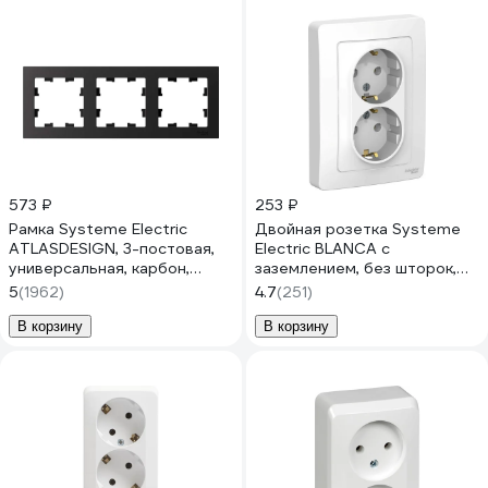
573 ₽
253 ₽
Рамка Systeme Electric
Двойная розетка Systeme
ATLASDESIGN, 3-постовая,
Electric BLANCA с
универсальная, карбон,
заземлением, без шторок,
ATN001003
БЕЛЫЙ BLNRS001021
5
(1962)
4.7
(251)
В корзину
В корзину