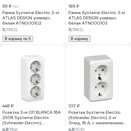
99 ₽
/шт
189 ₽
Рамка Systeme Electric 2-м
Рамка Systeme Electric 3-м
ATLAS DESIGN универс.
ATLAS DESIGN универс.
белая ATN000102
белая ATN000103
5
(1962)
5
(1962)
В корзину по 5
В корзину
448 ₽
337 ₽
Розетка 3-м ОП BLANCA 16А
Розетка Systeme Electric
250В Systeme Electric
(Schneider Electric) 2-м
(Schneider Electric)
Этюд, 16 А, с заземлением,
BLNRA010311
белый PA16-007B
4.8
(164)
4.8
(109)