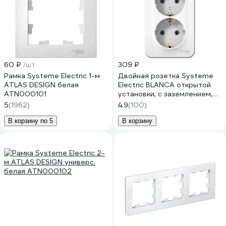
60 ₽
/шт
309 ₽
Рамка Systeme Electric 1-м
Двойная розетка Systeme
ATLAS DESIGN белая
Electric BLANCA открытой
ATN000101
установки, с заземлением,
без шторок, белый
5
(1962)
4.9
(100)
BLNRA010211
В корзину по 5
В корзину