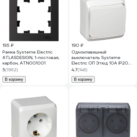
195 ₽
190 ₽
Рамка Systeme Electric
Одноклавишный
ATLASDESIGN, 1-постовая,
выключатель Systeme
карбон, ATN001001
Electric ОП Этюд 10А IP20
белый BA10-001B
5
(1962)
4.7
(148)
В корзину
В корзину