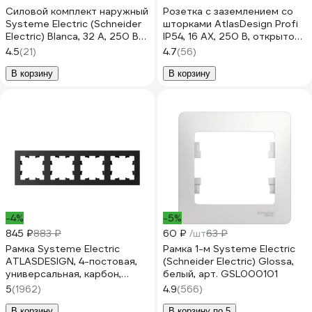
Силовой комплект наружный
Розетка с заземлением со
Systeme Electric (Schneider
шторками AtlasDesign Profi
Electric) Blanca, 32 А, 250 В
IP54, 16 АХ, 250 В, открытой
BLNSK003231
установки, Белый Systeme
4.5
(21)
4.7
(56)
Electric ATN540145
В корзину
В корзину
-4%
-5%
845 ₽
883 ₽
60 ₽
/шт
63 ₽
Рамка Systeme Electric
Рамка 1-м Systeme Electric
ATLASDESIGN, 4-постовая,
(Schneider Electric) Glossa,
универсальная, карбон,
белый, арт. GSL000101
ATN001004
5
(1962)
4.9
(566)
В корзину
В корзину по 5