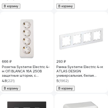
В корзину
В корзину
666 ₽
293 ₽
Розетка Systeme Electric 4-
Рамка Systeme Electric 4-м
м ОП BLANCA 16А 250В
ATLAS DESIGN
защитные шторки, с
универсальная, белая
заземлением BLNRA011411
ATN000104
4.8
(221)
5
(1962)
В корзину
В корзину