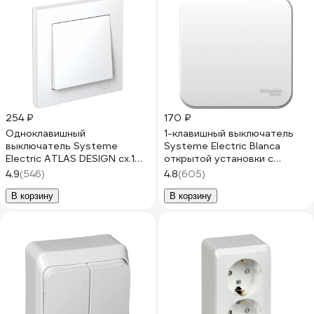
254 ₽
170 ₽
Одноклавишный
1-клавишный выключатель
выключатель Systeme
Systeme Electric Blanca
Electric ATLAS DESIGN сх.1
открытой установки с
10АХ в сборе, белый
изолирующей пластиной
4.9
(546)
4.8
(605)
ATN000112
Белый 10А BLNVA101011
В корзину
В корзину