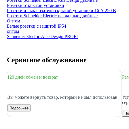
Розетки Schneider Electric Atls Design двойные
Розетки открытой установки
Розетки и выключатели скрытой установки 16 А 250 В
Розетки Schneider Electric накладные двойные
Оптом
Белые розетки с защитой IP54
оптом
Schneider Electric AtlasDesign PROFI
Сервисное обслуживание
120 дней обмен и возврат
Рем
Вы можете вернуть товар, который не был использован
Уст
сер
Подробнее
По