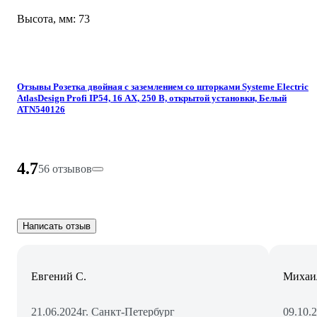
Высота, мм: 73
Отзывы Розетка двойная с заземлением со шторками Systeme Electric
AtlasDesign Profi IP54, 16 АХ, 250 В, открытой установки, Белый
ATN540126
4.7
56 отзывов
Написать отзыв
Евгений С.
Михаи
21.06.2024
г. Санкт-Петербург
09.10.