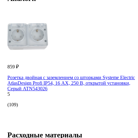
859 ₽
Розетка двойная с заземлением со шторками Systeme Electric
AtlasDesign Profi IP54, 16 АХ, 250 В, открытой установки,
Серый ATN543026
5
(109)
Расходные материалы