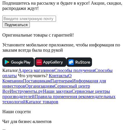
Подпишитесь
на рассылку
и будьте в курсе! Акции, скидки,
распродажи ждут!
Подписаться
Оригинальные товары с гарантией!
Установите мобильное приложение, чтобы информация по
заказам всегда была под рукой
Каталог
Адреса магазинов
Способы получения
Способы
оплаты
Что улучшить?
Контакты
О
Компании
Поставщикам
Партнерам
Информация для
инвесторов
Организациям
Сервисный центр
ВсеИнструменты.ру
Наши закупки
Сервисные центры
производителей
Правила применения рекомендательных
технологий
Каталог товаров
Наши соцсети
Чат для бизнес-клиентов