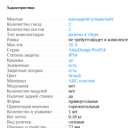
Характеристики
Монтаж
накладной (открытый)
Количество гнезд
2
Количество постов
2
Тип комплектации
розетка в сборе
Рамка
не требуется(идет в комплекте
Max ток
16 А
Серия
AtlasDesign Profi54
Степень защиты
IP54
Крышка
да
Заземление
есть
Защитные шторки
есть
Цвет
белый
Материал
АБС-пластик
Модульная
нет
Количество модулей
нет
Наличие задней стенки
да
Форма
прямоугольная
Ориентация монтажа
горизонтальная
Количество в упаковке
1 шт
Вес нетто
0.18 кг
Вид розетки
силовая
Ширина устройства
72 мм