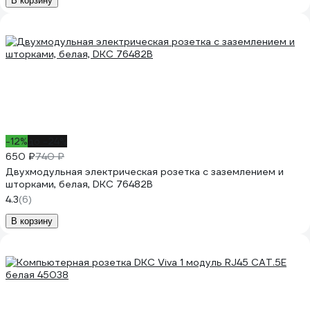
В корзину
-12%
до -24%
650 ₽
740 ₽
Двухмодульная электрическая розетка с заземлением и
шторками, белая, DKC 76482B
4.3
(6)
В корзину