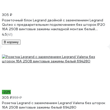
305 ₽
Розеточный блок Legrand двойной с заземлением Legrand
Quteo с предварительным подключением без шторок IP20
16А 250В винтовые зажимы накладной монтаж белый
782233
4.5
(41)
В корзину
-22%
305 ₽
393 ₽
Розетка Legrand с заземлением Legrand Valena без шторок
16А 250В винтовые зажимы белый 694280