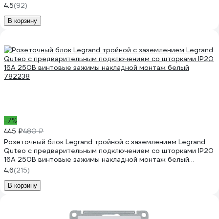
4.5
(92)
В корзину
-7%
445 ₽
480 ₽
Розеточный блок Legrand тройной с заземлением Legrand
Quteo с предварительным подключением со шторками IP20
16А 250В винтовые зажимы накладной монтаж белый
782238
4.6
(215)
В корзину