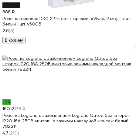
до -26%
888 ₽
Розетка силовая DKC 2Р Е, со шторками, «Viva», 2 мод., цвет
белый 1 шт 45005
2.6
(5)
В корзину
-9%
160 ₽
175 ₽
Розетка Legrand с заземлением Legrand Quteo без шторок
IP20 16А 250В винтовые зажимы накладной монтаж белый
782211
4.7
(210)