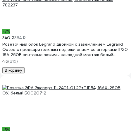
-7%
340 ₽
364 ₽
Розеточный блок Legrand двойной с заземлением Legrand
Quteo с предварительным подключением со шторками IP20
16А 250В винтовые зажимы накладной монтаж белый
782237
4.6
(215)
В корзину
-5%