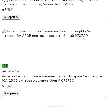
Двухместная розетка Systeme Electric ОП Этюд 16А защ.
шторки, с заземлением, белая PA16-008B
4.8
(52)
В корзину
-5%
140 ₽
147 ₽
Розетка Legrand с заземлением Legrand Inspiria без шторок
16А 250В винтовые зажимы белый 673720
4.8
(62)
В корзину