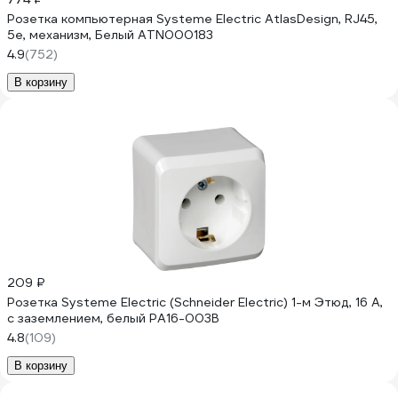
Розетка компьютерная Systeme Electric AtlasDesign, RJ45,
5e, механизм, Белый ATN000183
4.9
(752)
В корзину
209 ₽
Розетка Systeme Electric (Schneider Electric) 1-м Этюд, 16 А,
с заземлением, белый PA16-003B
4.8
(109)
В корзину