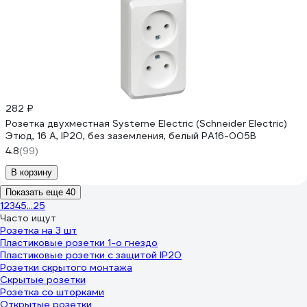
282 ₽
Розетка двухместная Systeme Electric (Schneider Electric)
Этюд, 16 А, IP20, без заземления, белый PA16-005B
4.8
(99)
В корзину
Показать еще 40
1
2
3
4
5
...
25
Часто ищут
Розетка на 3 шт
Пластиковые розетки 1-о гнездо
Пластиковые розетки с защитой IP20
Розетки скрытого монтажа
Скрытые розетки
Розетка со шторками
Открытые розетки