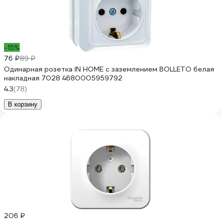
-15%
76 ₽
89 ₽
Одинарная розетка IN HOME с заземлением BOLLETO белая
накладная 7028 4680005959792
4.3
(78)
В корзину
206 ₽