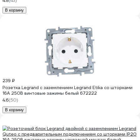
4.8
(43)
В корзину
239 ₽
Розетка Legrand с заземлением Legrand Etika со шторками
16А 250В винтовые зажимы белый 672222
4.6
(50)
В корзину