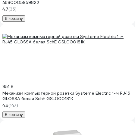
4680005959822
4.7
(35)
В корзину
851 ₽
Механизм компьютерной розетки Systeme Electric 1-м RJ45
GLOSSA белая SchE GSL000181K
4.9
(147)
В корзину