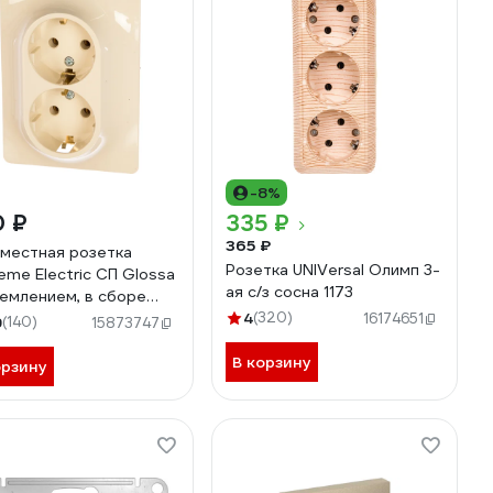
-8%
0 ₽
335 ₽
365 ₽
местная розетка
Розетка UNIVersal Олимп 3-
eme Electric СП Glossa
ая с/з сосна 1173
землением, в сборе
евая GSL000224
4
(320)
16174651
9
(140)
15873747
В корзину
орзину