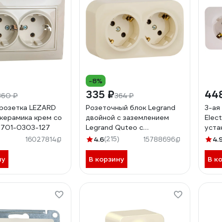
-8%
335 ₽
44
360 ₽
364 ₽
розетка LEZARD
Розеточный блок Legrand
3-ая
 керамика крем со
двойной с заземлением
Elec
 701-0303-127
Legrand Quteo с
уста
предварительным
без 
4.6
(215)
4.
16027814
15788696
подключением со
BLNR
шторками IP20 16А 250В
ну
В корзину
В к
винтовые зажимы
накладной монтаж
слоновая кость 782267