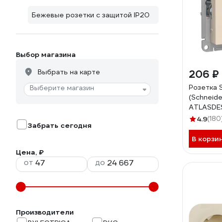
Бежевые розетки с защитой IP20
Выбор магазина
Выбрать на карте
206 ₽
Розетка 
Выберите магазин
(Schneider
ATLASDE
заземлен
4.9
(180
Забрать сегодня
ATN000
В корзи
Цена, ₽
от
до
Производители