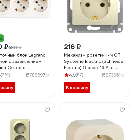
%
0 ₽
216 ₽
480 ₽
точный блок Legrand
Механизм розетки 1-м СП
ной с заземлением
Systeme Electric (Schneider
and Quteo с
Electric) Glossa, 16 А, с
варительным
заземлением, бежевый,
6
(215)
4.9
(67)
15788697
15873961
лючением со
арт. GSL000243
ками IP20 16А 250В
орзину
В корзину
овые зажимы
адной монтаж
овая кость 782268