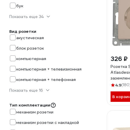
бук
Показать еще 34
Вид розетки
акустическая
блок розеток
326 ₽
компьютерная
Розетка 
компьютерная + телевизионная
Atlasdesi
заземлен
компьютерная + телефонная
ATN0012
4.9
(180
Показать еще 16
В корзи
Тип комплектации
механизм розетки
механизм розетки с накладкой