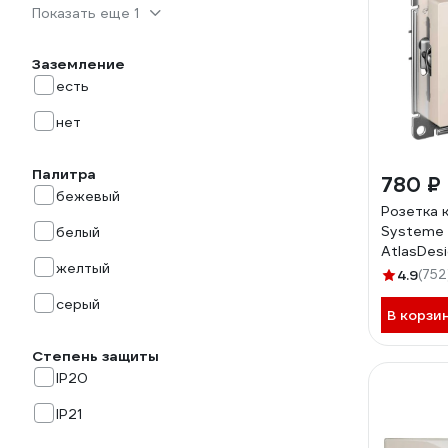
Показать еще 1
Заземление
есть
нет
Палитра
780 ₽
бежевый
Розетка 
Systeme E
белый
AtlasDesi
желтый
механизм
4.9
(752
ATN000
серый
В корзи
Степень защиты
IP20
IP21