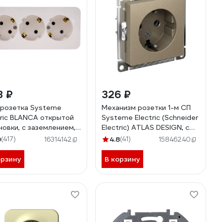
8 ₽
326 ₽
 розетка Systeme
Механизм розетки 1-м СП
tric BLANCA открытой
Systeme Electric (Schneider
новки, с заземлением,
Electric) ATLAS DESIGN, с
шторок, молочный
заземлением, 16 А,
9
(417)
4.8
(41)
16314142
15846240
A010312
шампань, арт. ATN000543
орзину
В корзину