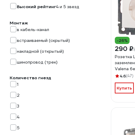
Высокий рейтинг
4 и 5 звезд
Монтаж
в кабель-канал
встраиваемый (скрытый)
-26%
290 ₽
накладной (открытый)
Розетка 
шинопровод (трек)
заземлен
Valena б
250В ви
4.6
(47)
Количество гнезд
слоновая
1
Купить
2
3
4
5