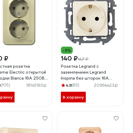
-5%
0 ₽
140 ₽
147 ₽
стная розетка
Розетка Legrand с
eme Electric открытой
заземлением Legrand
одки Blanca 16А 250В с
Inspiria без шторок 16А
млением бежевая
250В винтовые зажимы
8
(105)
4.8
(63)
18145183
20964423
A010217
слоновая кость 673721
орзину
В корзину