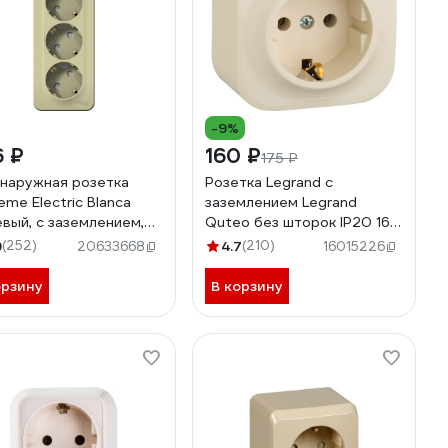
-9%
6 ₽
160 ₽
175 ₽
 наружная розетка
Розетка Legrand с
eme Electric Blanca
заземлением Legrand
вый, с заземлением,
Quteo без шторок IP20 16А
торками,
250В винтовые зажимы
9
(252)
4.7
(210)
20633668
16015226
ированная пластина SE
накладной монтаж
A011417
слоновая кость 782241
орзину
В корзину