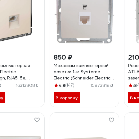
850 ₽
210
компьютерная
Механизм компьютерной
Розе
lectric
розетки 1-м Systeme
ATLA
gn, RJ45, 5e,
Electric (Schneider Electric)
зазе
, Бежевый
Glossa, RJ45, бежевый, арт.
быст
)
4.9
(147)
5
(
16313808
15873818
283
GSL000281K
БЕЖ
ну
В корзину
В к