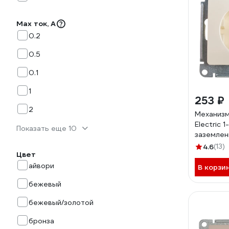
Max ток, А
0.2
0.5
0.1
1
253 ₽
2
Механизм
Electric 
Показать еще 10
заземлен
шторки, 
4.6
(13)
Цвет
GSL000
айвори
В корзи
бежевый
бежевый/золотой
бронза