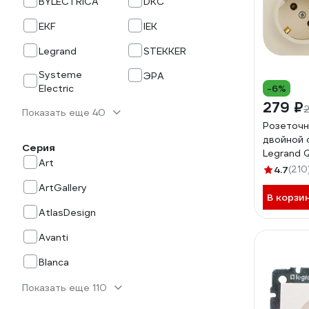
BYLECTRICA
DKC
EKF
IEK
Legrand
STEKKER
Systeme
ЭРА
Electric
-6%
279 ₽
Показать еще 40
Розеточн
двойной 
Серия
Legrand 
Art
предвар
4.7
(210
подключе
ArtGallery
IP20 16А
В корзи
зажимы н
AtlasDesign
слоновая
Avanti
Blanca
Показать еще 110