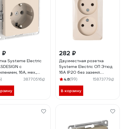
 ₽
282 ₽
тка Systeme Electric
Двухместная розетка
SDESIGN с
Systeme Electric ОП Этюд
млением, 16А, мех.,
16А IP20 без заземл.
розажим. клем.,
кремовая PA16-005K
4)
4.8
(99)
38770516
15873779
ЕВЫЙ ATN000243S
орзину
В корзину