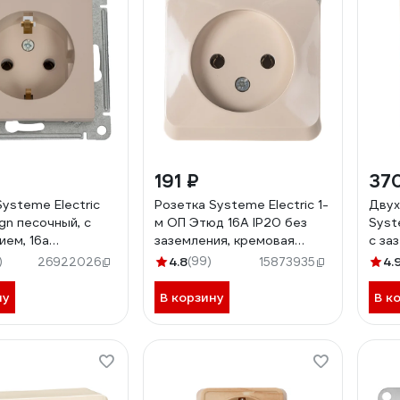
191 ₽
37
Systeme Electric
Розетка Systeme Electric 1-
Двух
gn песочный, с
м ОП Этюд 16А IP20 без
Syst
ием, 16а
заземления, кремовая
с за
43
PA16-001K
беж
)
4.8
(99)
4.
26922026
15873935
ну
В корзину
В к