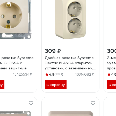
309 ₽
30
 розетки Systeme
Двойная розетка Systeme
2-ме
1-м GLOSSA с
Electric BLANCA открытой
Syst
ием, защитные
установки, с заземлением,
пров
бежевый SchE
без шторок, молочный
зазе
4.9
(100)
4.
15425534
16314082
245
BLNRA010212
BLNR
ну
В корзину
В к