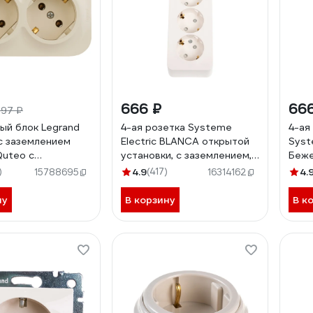
666 ₽
66
297 ₽
ый блок Legrand
4-ая розетка Systeme
4-ая
с заземлением
Electric BLANCA открытой
Syst
Quteo с
установки, с заземлением,
Беже
ительным
со шторк, молочный
со ш
)
4.9
(417)
4.
15788695
16314162
нием без шторок
BLNRA011412
изол
 250В винтовые
BLNR
ну
В корзину
В к
акладной монтаж
 кость 782263