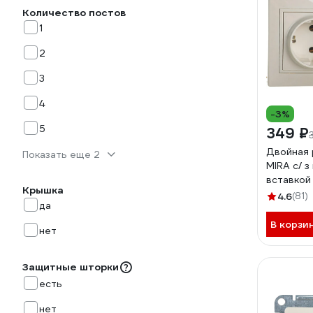
Количество постов
1
2
3
4
-3%
5
349 ₽
Двойная 
Показать еще 2
MIRA с/ з
вставкой
Крышка
4.6
(81)
да
В корзи
нет
Защитные шторки
есть
нет