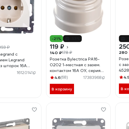
-21%
-33%
-
119 ₽
25
393 ₽
280
140 ₽
178 ₽
Legrand с
Розе
Розетка Bylectrica РА16-
ием Legrand
с за
0202 1-местная с зазем.
ез шторок 16А
452
контактом 16А ОУ, серия
нтовые зажимы
16120141
РЕТРО, бежевый
 кость 774320
4.
4.6
(68)
17383968
В к
В корзину