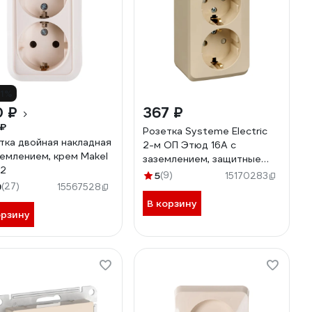
11%
0 ₽
367 ₽
 ₽
Розетка Systeme Electric
тка двойная накладная
2-м ОП Этюд 16А с
землением, крем Makel
заземлением, защитные
82
шторки, кремовый SchE
5
(9)
15170283
9
(27)
PA16-008K
15567528
В корзину
орзину