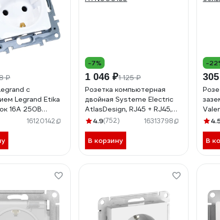
-7%
-22
1 046 ₽
305
8 ₽
1 125 ₽
Legrand с
Розетка компьютерная
Розе
ием Legrand Etika
двойная Systeme Electric
зазе
ок 16А 250В
AtlasDesign, RJ45 + RJ45,
Vale
 зажимы белый
5e, механизм, Белый
250В
)
4.9
(752)
4.
16120142
16313798
ATN000185
белы
ну
В корзину
В к