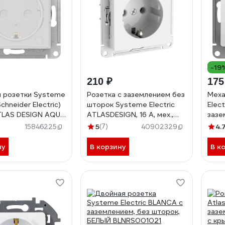
-19
210 ₽
175
 розетки Systeme
Розетка с заземлением без
Меха
Schneider Electric)
шторок Systeme Electric
Elec
TLAS DESIGN AQUA
ATLASDESIGN, 16 А, мех.,
зазе
бел. 1240175
быстрозажимная клемма,
GSL
5
(7)
4.
15846225
40902329
46
БЕЛЫЙ ATN000143S
ну
В корзину
В к