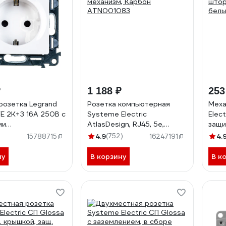
₽
1 188 ₽
253
розетка Legrand
Розетка компьютерная
Меха
FE 2К+З 16А 250В с
Systeme Electric
Elect
ми
AtlasDesign, RJ45, 5e,
защи
.Безвинтовые
механизм, Карбон
зазе
4.9
(752)
4.
15788715
16247191
 лицевой
ATN001083
GSL
Белая 753420
ну
В корзину
В к