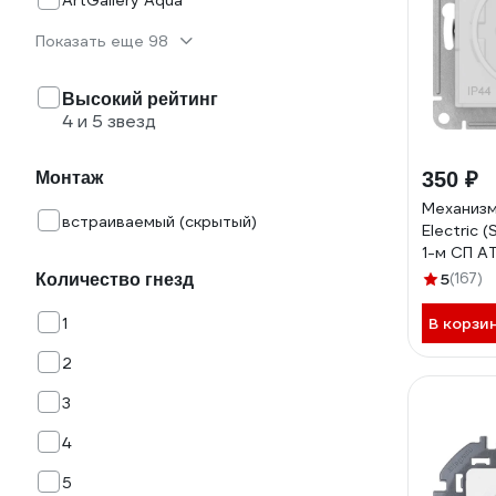
ArtGallery Aqua
Показать еще 98
Высокий рейтинг
4 и 5 звезд
350 ₽
Монтаж
Механизм
встраиваемый (скрытый)
Electric (
1-м СП A
16А IP44 
5
(167)
Количество гнезд
ATN4401
1
В корзи
2
3
4
5