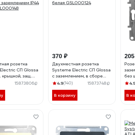
370 ₽
205
ная розетка
Двухместная розетка
Розе
Electric СП Glossa
Systeme Electric СП Glossa
зазе
. крышкой, защ.
с заземлением, в сборе
без 
с заземлением IP44
белая GSL000124
винт
4.9
(140)
4.
15873806
15873748
SL000148
кост
ну
В корзину
В к