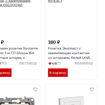
 ₽
380 ₽
низм розетки Systeme
Розетка Экопласт с
ric 1-м СП Glossa 16А
заземляющим контактом,
тные шторки, с
со шторками, белый LK45
млением, белый
851104-1
9
(50)
4.6
(7)
15873962
16068860
000145
орзину
В корзину