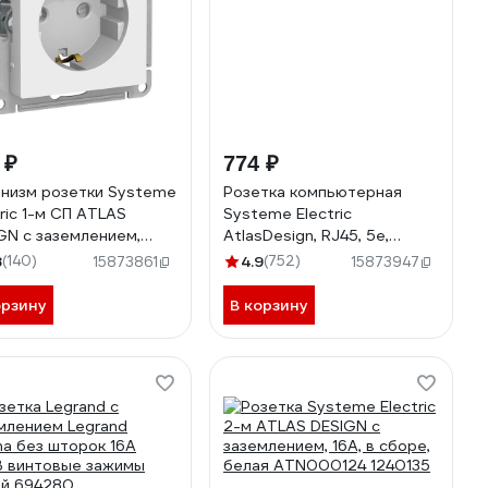
 ₽
774 ₽
низм розетки Systeme
Розетка компьютерная
tric 1-м СП ATLAS
Systeme Electric
GN с заземлением,
AtlasDesign, RJ45, 5e,
тные шторки 16А
механизм, Белый
8
(140)
4.9
(752)
15873861
15873947
ый ATN000145
ATN000183
орзину
В корзину