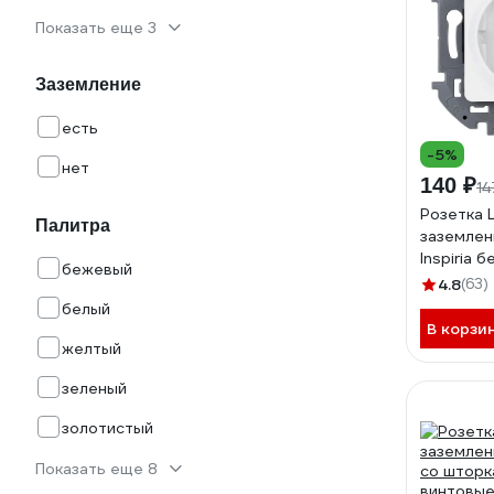
Показать еще 3
Заземление
есть
-5%
нет
140 ₽
14
Розетка 
Палитра
заземлен
Inspiria 
бежевый
250В ви
4.8
(63)
белый 6
белый
В корзи
желтый
зеленый
золотистый
Показать еще 8