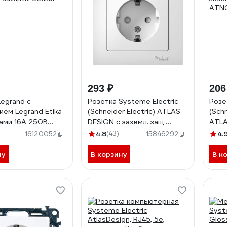
293 ₽
206
Legrand с
Розетка Systeme Electric
Розе
ием Legrand Etika
(Schneider Electric) ATLAS
(Schn
ами 16А 250В
DESIGN с заземл. защ.
ATLA
 зажимы белый
шторки 16А в сборе бел.
зазе
4.8
(43)
4.
16120052
15846292
1240147 ATN000144
ATN
ну
В корзину
В к