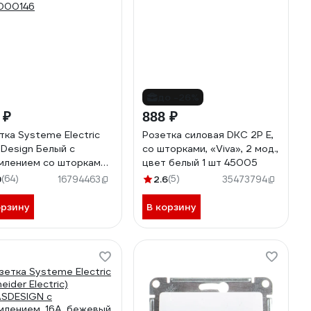
до -26%
 ₽
888 ₽
тка Systeme Electric
Розетка силовая DKC 2Р Е,
sDesign Белый с
со шторками, «Viva», 2 мод.,
млением со шторками
цвет белый 1 шт 45005
ышкой, 16А, IP20
9
(64)
2.6
(5)
16794463
35473794
000146
орзину
В корзину