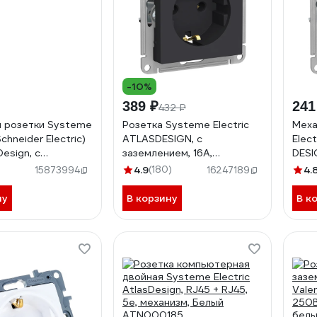
-10%
389 ₽
241
432 ₽
 розетки Systeme
Розетка Systeme Electric
Меха
Schneider Electric)
ATLASDESIGN, с
Elec
Design, с
заземлением, 16А,
DESI
ием, 16 А, белый
механизм, карбон,
защи
)
4.9
(180)
4.
15873994
16247189
43
ATN001043
бел
ну
В корзину
В к