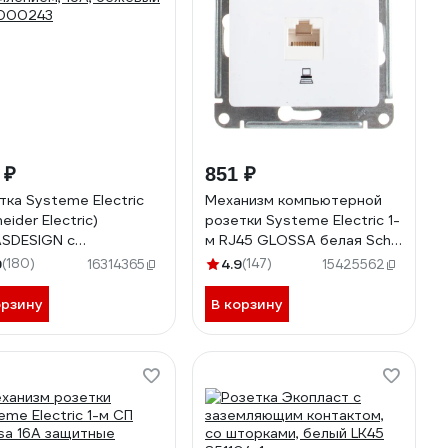
 ₽
851 ₽
тка Systeme Electric
Механизм компьютерной
eider Electric)
розетки Systeme Electric 1-
SDESIGN с
м RJ45 GLOSSA белая SchE
млением, 16А, бежевый
GSL000181K
9
(180)
4.9
(147)
16314365
15425562
000243
орзину
В корзину