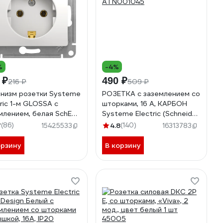
%
-4%
 ₽
490 ₽
216 ₽
509 ₽
низм розетки Systeme
РОЗЕТКА с заземлением со
tric 1-м GLOSSA с
шторками, 16 А, КАРБОН
млением, белая SchE
Systeme Electric (Schneider
000143
Electric) ATLASDESIGN
7
(86)
4.8
(140)
15425533
16313783
ATN001045
орзину
В корзину