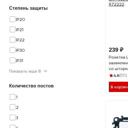
Степень защиты
IP20
IP21
IP22
239 ₽
IP30
Розетка 
IP31
заземлен
со шторк
Показать еще 8
винтовые
4.6
(50)
672222
Количество постов
В корзи
1
2
3