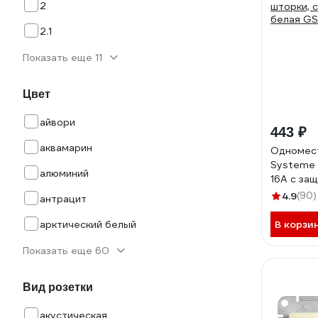
2
2.1
Показать еще 11
Цвет
айвори
443 ₽
аквамарин
Одномест
Systeme 
алюминий
16А с защ
шторки, 
4.9
(90)
антрацит
белая G
арктический белый
В корзи
Показать еще 60
Вид розетки
акустическая