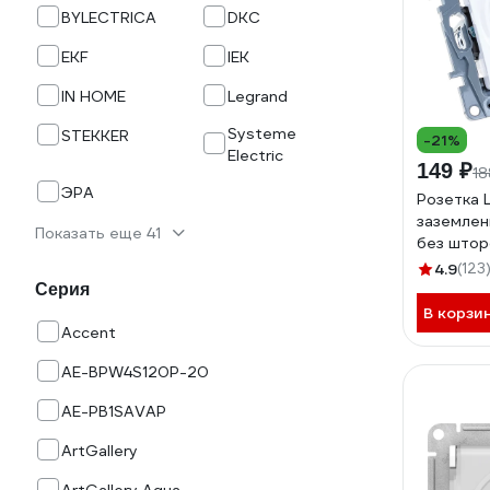
BYLECTRICA
DKC
EKF
IEK
IN HOME
Legrand
Systeme
STEKKER
-21%
Electric
149 ₽
18
ЭРА
Розетка 
заземлен
Показать еще 41
без штор
винтовые
4.9
(123
672221
Серия
В корзи
Accent
AE-BPW4S120P-20
AE-PB1SAVAP
ArtGallery