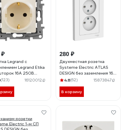
 ₽
280 ₽
тка Legrand с
Двухместная розетка
млением Legrand Etika
Systeme Electric ATLAS
шторок 16А 250В
DESIGN без заземления 16А
овые зажимы слоновая
в сборе белая ATN000120
9
(123)
4.8
(62)
16120012
15873847
ь 672321
орзину
В корзину