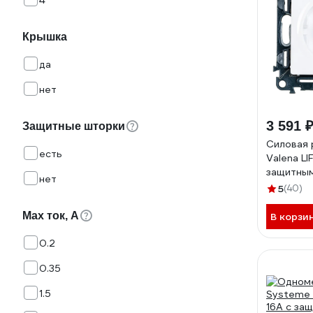
4
Крышка
да
нет
3 591 
Защитные шторки
Силовая 
есть
Valena LI
защитны
нет
шторками
5
(40)
зажимы.С
панелью.
Max ток, А
В корзи
0.2
0.35
1.5