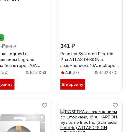
%
 ₽
341 ₽
393 ₽
тка Legrand с
Розетка Systeme Electric
млением Legrand
2-м ATLAS DESIGN с
na без шторок 16А
заземлением, 16А, в сборе,
 винтовые зажимы
белая ATN000124 1240135
5
(92)
4.6
(87)
15142410
15846287
й 694280
орзину
В корзину