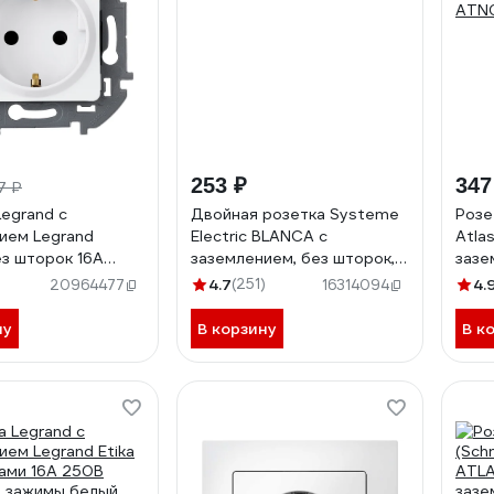
253 ₽
347
7 ₽
Legrand с
Двойная розетка Systeme
Розе
ием Legrand
Electric BLANCA с
Atla
без шторок 16А
заземлением, без шторок,
зазе
нтовые зажимы
БЕЛЫЙ BLNRS001021
с кр
4.7
(251)
4.
20964477
16314094
73720
ATN
ну
В корзину
В к