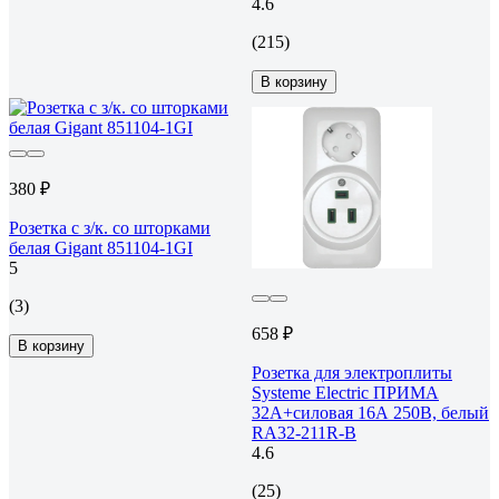
4.6
(215)
В корзину
380 ₽
Розетка с з/к. со шторками
белая Gigant 851104-1GI
5
(3)
658 ₽
В корзину
Розетка для электроплиты
Systeme Electric ПРИМА
32А+силовая 16А 250В, белый
RA32-211R-B
4.6
(25)