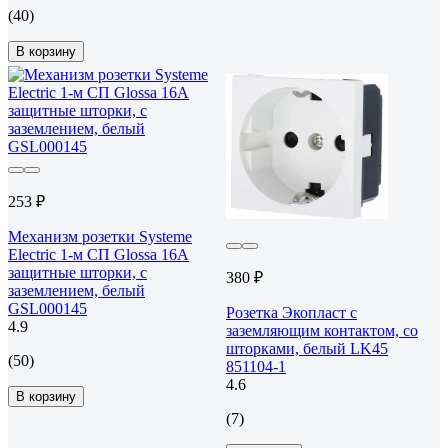
(40)
В корзину
253 ₽
Механизм розетки Systeme
Electric 1-м СП Glossa 16А
защитные шторки, с
380 ₽
заземлением, белый
GSL000145
Розетка Экопласт с
4.9
заземляющим контактом, со
шторками, белый LK45
(50)
851104-1
4.6
В корзину
(7)