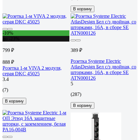
В корзину
-10%
до -23%
799 ₽
389 ₽
Розетка Systeme Electric
888 ₽
AtlasDesign Бел с/з двойная, со
Розетка 1-м VIVA 2 модуля,
шторками, 16А, в сборе SE
серая DKC 45025
ATN000126
3.4
5
(7)
(287)
В корзину
В корзину