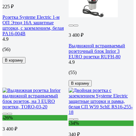
225 ₽
Розетка Systeme Electric 1-м
ОП Этюд 16А защитные
шторки, с заземлением, белая
PA16-004B
3 400 ₽
4.9
Выдвижной встраиваемый
(56)
розеточный блок Inrior 3
EURO розетки RUFH-80
В корзину
4.9
(55)
В корзину
-26%
-34%
3 400 ₽
340 ₽