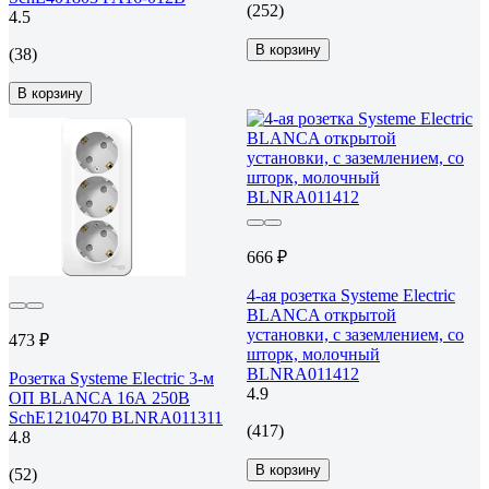
(252)
4.5
В корзину
(38)
В корзину
666 ₽
4-ая розетка Systeme Electric
BLANCA открытой
установки, с заземлением, со
473 ₽
шторк, молочный
BLNRA011412
Розетка Systeme Electric 3-м
4.9
ОП BLANCA 16А 250В
SchE1210470 BLNRA011311
(417)
4.8
В корзину
(52)