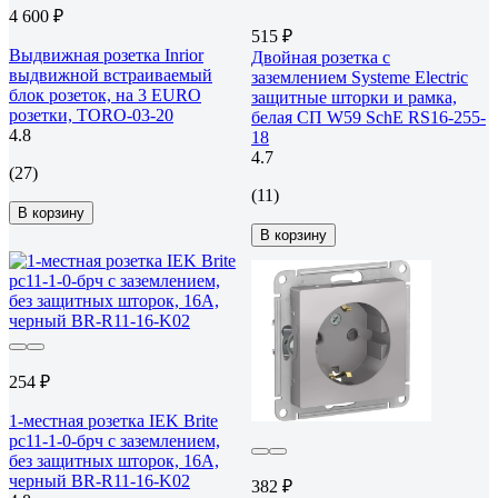
4 600 ₽
515 ₽
Выдвижная розетка Inrior
Двойная розетка с
выдвижной встраиваемый
заземлением Systeme Electric
блок розеток, на 3 EURO
защитные шторки и рамка,
розетки, TORO-03-20
белая СП W59 SchE RS16-255-
4.8
18
4.7
(27)
(11)
В корзину
В корзину
254 ₽
1-местная розетка IEK Brite
рс11-1-0-брч с заземлением,
без защитных шторок, 16А,
черный BR-R11-16-K02
382 ₽