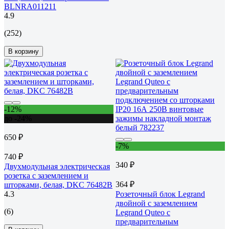
BLNRA011211
4.9
(252)
В корзину
-12%
до -24%
650 ₽
-7%
740 ₽
340 ₽
Двухмодульная электрическая
розетка с заземлением и
364 ₽
шторками, белая, DKC 76482B
4.3
Розеточный блок Legrand
двойной с заземлением
(6)
Legrand Quteo с
предварительным