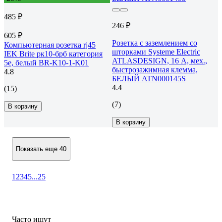
485 ₽
246 ₽
605 ₽
Розетка с заземлением со
Компьютерная розетка rj45
шторками Systeme Electric
IEK Brite рк10-брб категория
ATLASDESIGN, 16 А, мех.,
5e, белый BR-K10-1-K01
быстрозажимная клемма,
4.8
БЕЛЫЙ ATN000145S
4.4
(15)
(7)
В корзину
В корзину
Показать еще 40
1
2
3
4
5
...
25
Часто ищут