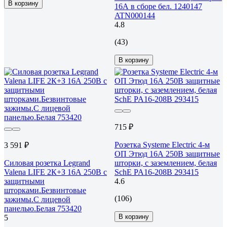
В корзину
16А в сборе бел. 1240147
ATN000144
4.8
(43)
В корзину
715 ₽
Розетка Systeme Electric 4-м
3 591 ₽
ОП Этюд 16А 250В защитные
Силовая розетка Legrand
шторки, с заземлением, белая
Valena LIFE 2К+З 16А 250В с
SchE PA16-208B 293415
защитными
4.6
шторками.Безвинтовые
(106)
зажимы.С лицевой
панелью.Белая 753420
В корзину
5