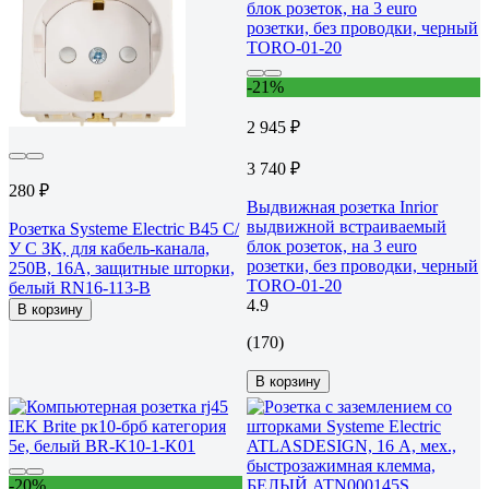
-21%
2 945 ₽
3 740 ₽
280 ₽
Выдвижная розетка Inrior
выдвижной встраиваемый
Розетка Systeme Electric В45 С/
блок розеток, на 3 euro
У С ЗК, для кабель-канала,
розетки, без проводки, черный
250В, 16А, защитные шторки,
TORO-01-20
белый RN16-113-B
4.9
В корзину
(170)
В корзину
-20%