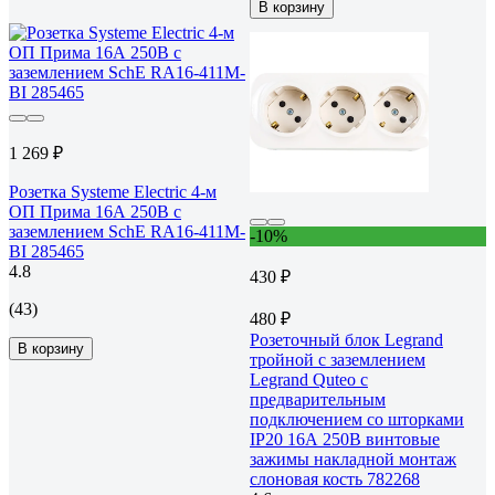
В корзину
1 269 ₽
Розетка Systeme Electric 4-м
ОП Прима 16А 250В с
заземлением SchE RA16-411M-
-10%
BI 285465
4.8
430 ₽
(43)
480 ₽
Розеточный блок Legrand
В корзину
тройной с заземлением
Legrand Quteo с
предварительным
подключением со шторками
IP20 16А 250В винтовые
зажимы накладной монтаж
слоновая кость 782268