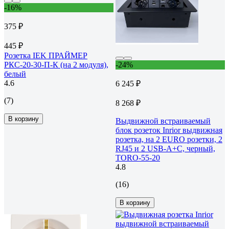
-16%
375 ₽
445 ₽
Розетка IEK ПРАЙМЕР
РКС-20-30-П-К (на 2 модуля),
-24%
белый
4.6
6 245 ₽
(7)
8 268 ₽
В корзину
Выдвижной встраиваемый
блок розеток Inrior выдвижная
розетка, на 2 EURO розетки, 2
RJ45 и 2 USB-A+C, черный,
TORO-55-20
4.8
(16)
В корзину