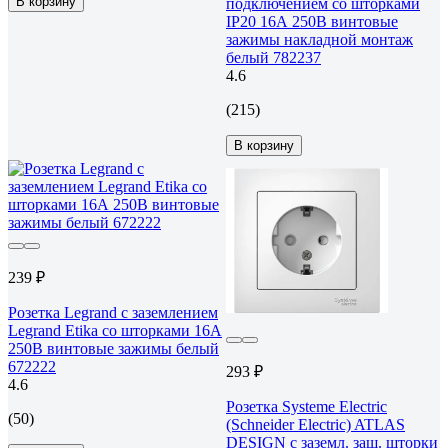
В корзину
подключением со шторками
IP20 16А 250В винтовые
зажимы накладной монтаж
белый 782237
4.6
(215)
В корзину
239 ₽
Розетка Legrand с заземлением
Legrand Etika со шторками 16А
250В винтовые зажимы белый
672222
293 ₽
4.6
Розетка Systeme Electric
(50)
(Schneider Electric) ATLAS
DESIGN с заземл. защ. шторки