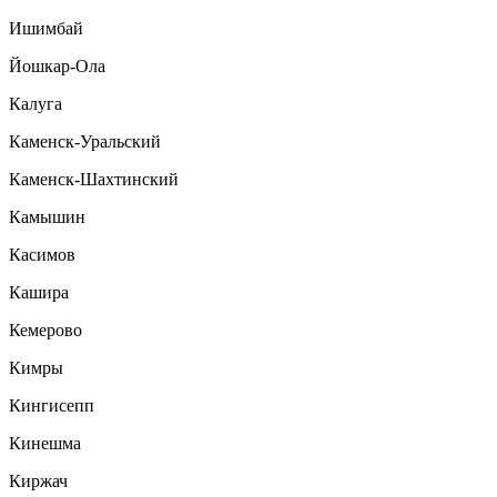
Ишимбай
Йошкар-Ола
Калуга
Каменск-Уральский
Каменск-Шахтинский
Камышин
Касимов
Кашира
Кемерово
Кимры
Кингисепп
Кинешма
Киржач