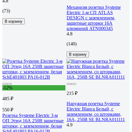
4.8
Механизм розетки Systeme
(73)
Electric 1-м СП ATLAS
DESIGN с заземлением,
В корзину
защитные шторки 16А
алюминий ATN000345
4.8
(140)
В корзину
-12%
215 ₽
485 ₽
Наружная розетка Systeme
Electric Blanca Белый, с
550 ₽
заземлением, со шторками,
Розетка Systeme Electric 3-м
16А, 250В SE BLNRA011111
ОП Этюд 16А 250В защитные
4.9
шторки, с заземлением, белая
SchE401803 PA16-012B