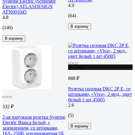
Systeme Electric (Schneider
4.9
Electric) ATLASDESIGN
ATN001045
(64)
4.8
В корзину
(140)
В корзину
до -26%
888 ₽
Розетка силовая DKC 2Р Е, со
шторками, «Viva», 2 мод., цвет
белый 1 шт 45005
2.6
332 ₽
(5)
2-ая наружная розетка Systeme
Electric Blanca Белый, с
В корзину
заземлением, со шторками,
16А, 250В, изолированная SE