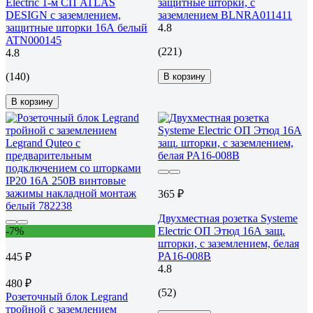
Electric 1-м СП ATLAS
защитные шторки, с
DESIGN с заземлением,
заземлением BLNRA011411
защитные шторки 16А белый
4.8
ATN000145
(221)
4.8
(140)
В корзину
В корзину
365 ₽
Двухместная розетка Systeme
-7%
Electric ОП Этюд 16А защ.
шторки, с заземлением, белая
PA16-008B
445 ₽
4.8
480 ₽
(52)
Розеточный блок Legrand
тройной с заземлением