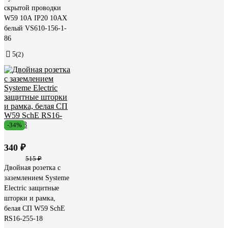
скрытой проводки
W59 10А IP20 10AX
белый VS610-156-1-
86
5
(2)
-34%
340 ₽
515 ₽
Двойная розетка с
заземлением Systeme
Electric защитные
шторки и рамка,
белая СП W59 SchE
RS16-255-18