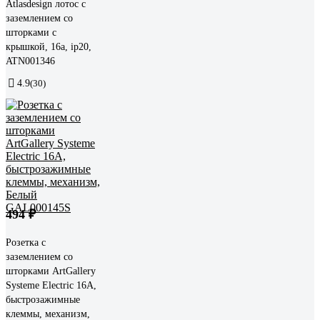
Atlasdesign лотос с
заземлением со
шторками с
крышкой, 16а, ip20,
ATN001346
4.9
(30)
494 ₽
Розетка с
заземлением со
шторками ArtGallery
Systeme Electric 16А,
быстрозажимные
клеммы, механизм,