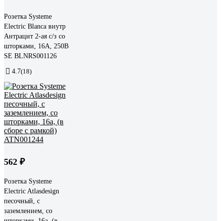
Розетка Systeme
Electric Blanca внутр
Антрацит 2-ая с/з со
шторками, 16А, 250В
SE BLNRS001126
4.7
(18)
562 ₽
Розетка Systeme
Electric Atlasdesign
песочный, с
заземлением, со
шторками, 16а, (в