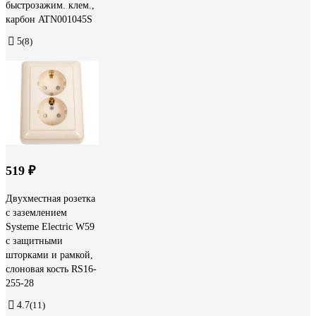
быстрозажим. клем.,
карбон ATN001045S
5
(8)
519 ₽
Двухместная розетка
с заземлением
Systeme Electric W59
с защитными
шторками и рамкой,
слоновая кость RS16-
255-28
4.7
(11)