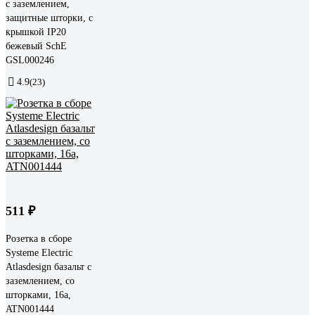
с заземлением,
защитные шторки, с
крышкой IP20
бежевый SchE
GSL000246
4.9
(23)
511 ₽
Розетка в сборе
Systeme Electric
Atlasdesign базальт с
заземлением, со
шторками, 16а,
ATN001444