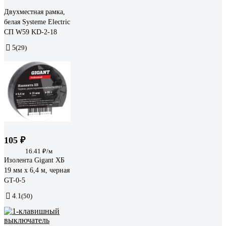
Двухместная рамка,
белая Systeme Electric
СП W59 KD-2-18
5
(29)
105 ₽
16.41 ₽/м
Изолента Gigant ХБ
19 мм х 6,4 м, черная
GT-0-5
4.1
(50)