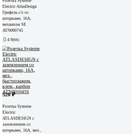
Розетка Systeme
Electric AtlasDesign
Грифель с/з со
шторками, 16А,
механизм SE
ATN000745
4.9
(66)
520 ₽
Розетка Systeme
Electric
ATLASDESIGN с
заземлением со
шторками, 16А, мех.,