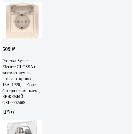
509 ₽
Розетка Systeme
Electric GLOSSA с
заземлением со
шторк. с крышк.,
16А, IP20, в сборе,
быстрозажим. клем.,
БЕЖЕВЫЙ
GSL000246S
5
(1)