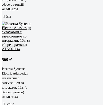
сборе с рамкой)
ATN001244
5
(1)
560 ₽
Розетка Systeme
Electric Atlasdesign
аквамарин с
заземлением со
шторками, 16а, (в
сборе с рамкой)
ATN001144
5
(287)