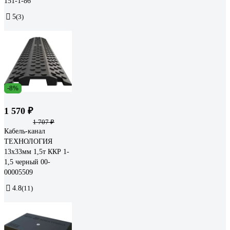
151-1-86
5
(3)
-8%
1 570 ₽
1 707 ₽
Кабель-канал
ТЕХНОЛОГИЯ
13x33мм 1,5т ККР 1-
1,5 черный 00-
00005509
4.8
(11)