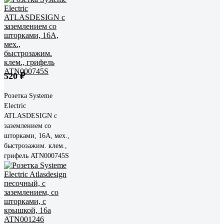
520 ₽
Розетка Systeme
Electric
ATLASDESIGN с
заземлением со
шторками, 16А, мех.,
быстрозажим. клем.,
грифель ATN000745S