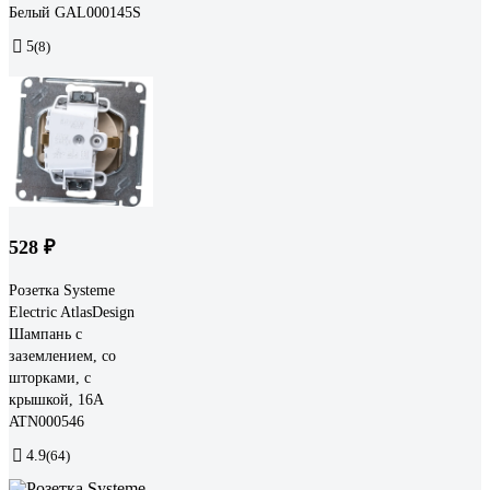
Белый GAL000145S
5
(8)
528 ₽
Розетка Systeme
Electric AtlasDesign
Шампань с
заземлением, со
шторками, с
крышкой, 16А
ATN000546
4.9
(64)