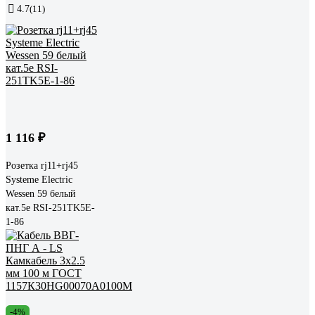
4.7
(11)
1 116 ₽
Розетка rj11+rj45
Systeme Electric
Wessen 59 белый
кат.5e RSI-251TK5E-
1-86
-4%