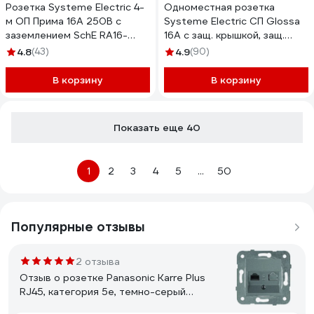
Розетка Systeme Electric 4-
Одноместная розетка
м ОП Прима 16А 250В с
Systeme Electric СП Glossa
заземлением SchE RA16-
16А с защ. крышкой, защ.
411M-BI 285465
шторки, с заземлением IP44
4.8
(43)
4.9
(90)
белая GSL000148
В корзину
В корзину
Показать еще 40
1
2
3
4
5
...
50
Популярные отзывы
2 отзыва
Отзыв о розетке Panasonic Karre Plus
RJ45, категория 5e, темно-серый
WKTT0404-2DG