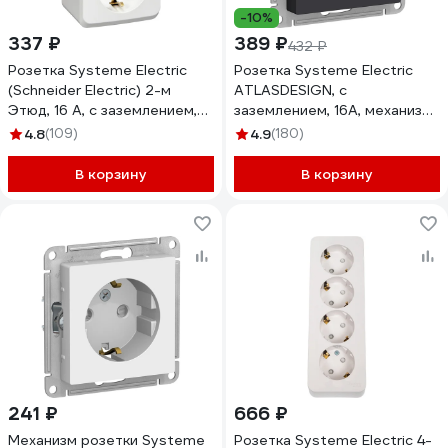
-10%
337 ₽
389 ₽
432 ₽
Розетка Systeme Electric
Розетка Systeme Electric
(Schneider Electric) 2-м
ATLASDESIGN, с
Этюд, 16 А, с заземлением,
заземлением, 16А, механизм,
белый PA16-007B
карбон, ATN001043
4.8
(109)
4.9
(180)
В корзину
В корзину
241 ₽
666 ₽
Механизм розетки Systeme
Розетка Systeme Electric 4-