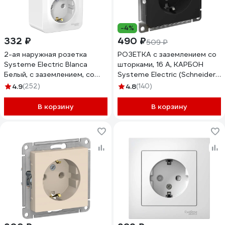
-4%
332 ₽
490 ₽
509 ₽
2-ая наружная розетка
РОЗЕТКА с заземлением со
Systeme Electric Blanca
шторками, 16 А, КАРБОН
Белый, с заземлением, со
Systeme Electric (Schneider
шторками, 16А, 250В,
Electric) ATLASDESIGN
4.9
(252)
4.8
(140)
изолированная SE
ATN001045
BLNRA011211
В корзину
В корзину