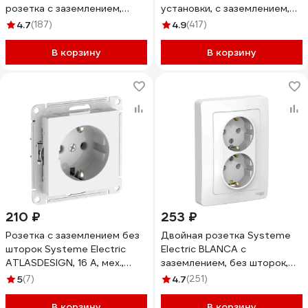
розетка с заземлением,
установки, с заземлением,
защитные шторки SchE
без шторок, белый
4.7
(187)
4.9
(417)
PA16-244B
BLNRA010111
В корзину
В корзину
210 ₽
253 ₽
Розетка с заземлением без
Двойная розетка Systeme
шторок Systeme Electric
Electric BLANCA с
ATLASDESIGN, 16 А, мех.,
заземлением, без шторок,
быстрозажимная клемма,
БЕЛЫЙ BLNRS001021
5
(7)
4.7
(251)
БЕЛЫЙ ATN000143S
В корзину
В корзину