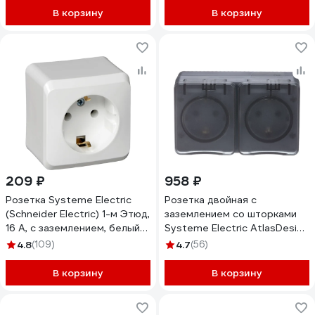
В корзину
В корзину
209 ₽
958 ₽
Розетка Systeme Electric
Розетка двойная с
(Schneider Electric) 1-м Этюд,
заземлением со шторками
16 А, с заземлением, белый
Systeme Electric AtlasDesign
PA16-003B
Profi IP54, 16 АХ, 250 В,
4.8
(109)
4.7
(56)
открытой установки,
Антрацит ATN544026
В корзину
В корзину