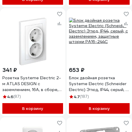
341 ₽
653 ₽
Розетка Systeme Electric 2-
Блок двойная розетка
м ATLAS DESIGN с
Systeme Electric (Schneider
заземлением, 16А, в сборе,
Electric) Этюд, IP44, серый, с
белая ATN000124 1240135
заземлением, защитные
4.6
(87)
4.7
(187)
шторки PA16-244C
В корзину
В корзину