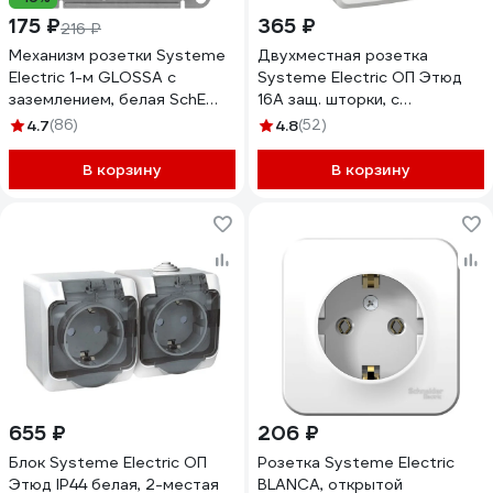
175 ₽
365 ₽
216 ₽
Механизм розетки Systeme
Двухместная розетка
Electric 1-м GLOSSA с
Systeme Electric ОП Этюд
заземлением, белая SchE
16А защ. шторки, с
GSL000143
заземлением, белая PA16-
4.7
(86)
4.8
(52)
008B
В корзину
В корзину
655 ₽
206 ₽
Блок Systeme Electric ОП
Розетка Systeme Electric
Этюд IP44 белая, 2-местая
BLANCA, открытой