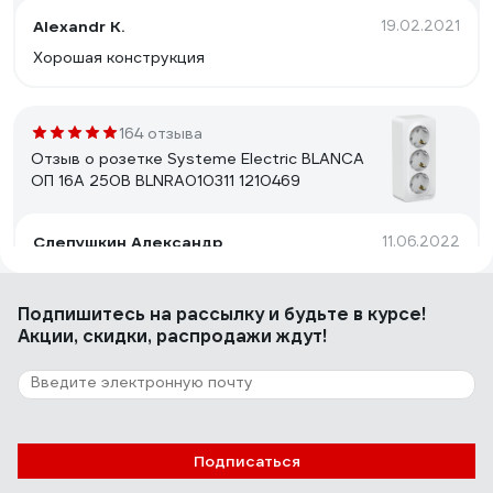
Alexandr K.
19.02.2021
Хорошая конструкция
164 отзыва
Отзыв о розетке Systeme Electric BLANCA
ОП 16А 250В BLNRA010311 1210469
Слепушкин Александр
11.06.2022
Нормальная качественная розетка
Подпишитесь
на рассылку
и будьте в курсе!
Акции, скидки, распродажи ждут!
10 отзывов
Отзыв о розетке REXANT 2, 6P-4C 03-
0002
Максим М.
22.02.2022
Подписаться
Комплектность Цена