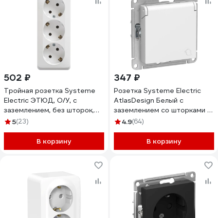
502 ₽
347 ₽
Тройная розетка Systeme
Розетка Systeme Electric
Electric ЭТЮД, O/У, с
AtlasDesign Белый с
заземлением, без шторок,
заземлением со шторками с
16А, 250B, белый PA16-011B
крышкой, 16А, IP20
5
(23)
4.9
(64)
ATN000146
В корзину
В корзину