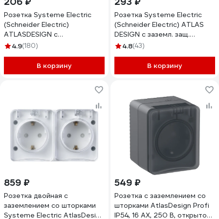
206 ₽
293 ₽
Розетка Systeme Electric
Розетка Systeme Electric
(Schneider Electric)
(Schneider Electric) ATLAS
ATLASDESIGN с
DESIGN с заземл. защ.
заземлением, 16А, бежевый
шторки 16А в сборе бел.
4.9
(180)
4.8
(43)
ATN000243
1240147 ATN000144
В корзину
В корзину
859 ₽
549 ₽
Розетка двойная с
Розетка с заземлением со
заземлением со шторками
шторками AtlasDesign Profi
Systeme Electric AtlasDesign
IP54, 16 АХ, 250 В, открытой