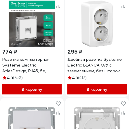
774 ₽
295 ₽
Розетка компьютерная
Двойная розетка Systeme
Systeme Electric
Electric BLANCA О/У с
AtlasDesign, RJ45, 5e,
заземлением, без шторок,
механизм, Белый
БЕЛЫЙ BLNRA010201
4.9
(752)
4.9
(417)
ATN000183
В корзину
В корзину