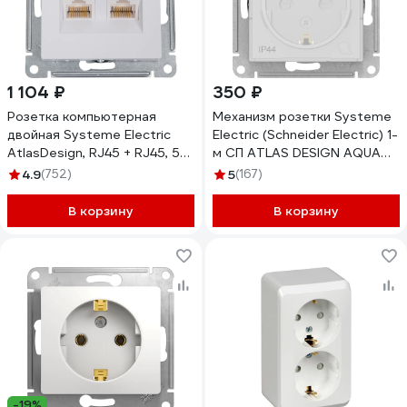
1 104 ₽
350 ₽
Розетка компьютерная
Механизм розетки Systeme
двойная Systeme Electric
Electric (Schneider Electric) 1-
AtlasDesign, RJ45 + RJ45, 5e,
м СП ATLAS DESIGN AQUA
механизм, Белый
16А IP44 бел. 1240175
4.9
(752)
5
(167)
ATN000185
ATN440146
В корзину
В корзину
-19%