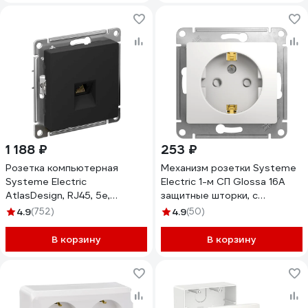
1 188 ₽
253 ₽
Розетка компьютерная
Механизм розетки Systeme
Systeme Electric
Electric 1-м СП Glossa 16А
AtlasDesign, RJ45, 5e,
защитные шторки, с
механизм, Карбон
заземлением, белый
4.9
(752)
4.9
(50)
ATN001083
GSL000145
В корзину
В корзину