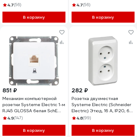
Profi IP54, 16 АХ, 250 В,
установки, Антрацит
4.7
(56)
4.7
(56)
открытой установки, Белый
Systeme Electric ATN544045
ATN540126
В корзину
В корзину
851 ₽
282 ₽
Механизм компьютерной
Розетка двухместная
розетки Systeme Electric 1-м
Systeme Electric (Schneider
RJ45 GLOSSA белая SchE
Electric) Этюд, 16 А, IP20, без
GSL000181K
заземления, белый PA16-
4.9
(147)
4.8
(99)
005B
В корзину
В корзину