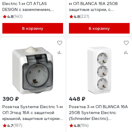
Electric 1-м СП ATLAS
м ОП BLANCA 16А 250В
DESIGN с заземлением,
защитные шторки, с
защитные шторки 16А белый
заземлением BLNRA011411
4.8
(140)
4.8
(221)
ATN000145
В корзину
В корзину
390 ₽
448 ₽
Розетка Systeme Electric 1-м
Розетка 3-м ОП BLANCA 16А
ОП Этюд 16А с защитной
250В Systeme Electric
крышкой, защитные шторки,
(Schneider Electric)
с заземлением, IP44, белая
BLNRA010311
4.7
(187)
4.8
(164)
PA16-044B