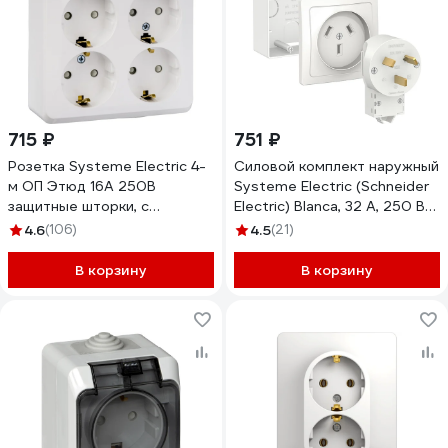
715 ₽
751 ₽
Розетка Systeme Electric 4-
Силовой комплект наружный
м ОП Этюд 16А 250В
Systeme Electric (Schneider
защитные шторки, с
Electric) Blanca, 32 А, 250 В
заземлением, белая SchE
BLNSK003231
4.6
(106)
4.5
(21)
PA16-208B 293415
В корзину
В корзину