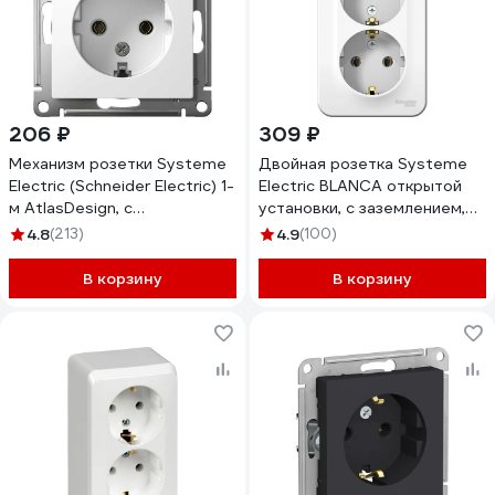
206 ₽
309 ₽
Механизм розетки Systeme
Двойная розетка Systeme
Electric (Schneider Electric) 1-
Electric BLANCA открытой
м AtlasDesign, с
установки, с заземлением,
заземлением, 16 А, белый
без шторок, белый
4.8
(213)
4.9
(100)
ATN000143
BLNRA010211
В корзину
В корзину