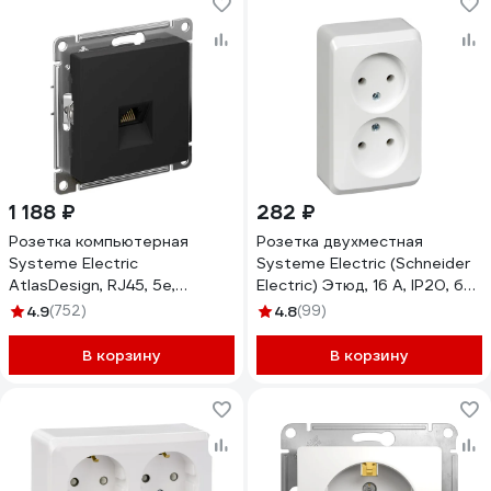
1 188 ₽
282 ₽
Розетка компьютерная
Розетка двухместная
Systeme Electric
Systeme Electric (Schneider
AtlasDesign, RJ45, 5e,
Electric) Этюд, 16 А, IP20, без
механизм, Карбон
заземления, белый PA16-
4.9
(752)
4.8
(99)
ATN001083
005B
В корзину
В корзину