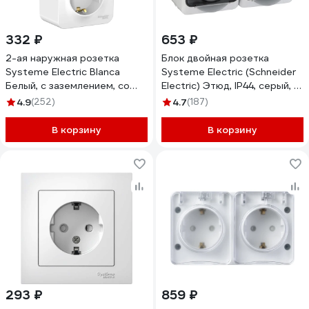
332 ₽
653 ₽
2-ая наружная розетка
Блок двойная розетка
Systeme Electric Blanca
Systeme Electric (Schneider
Белый, с заземлением, со
Electric) Этюд, IP44, серый, с
шторками, 16А, 250В,
заземлением, защитные
4.9
(252)
4.7
(187)
изолированная SE
шторки PA16-244C
BLNRA011211
В корзину
В корзину
293 ₽
859 ₽