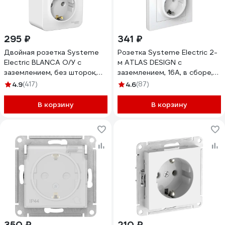
295 ₽
341 ₽
Двойная розетка Systeme
Розетка Systeme Electric 2-
Electric BLANCA О/У с
м ATLAS DESIGN с
заземлением, без шторок,
заземлением, 16А, в сборе,
БЕЛЫЙ BLNRA010201
белая ATN000124 1240135
4.9
(417)
4.6
(87)
В корзину
В корзину
350 ₽
210 ₽