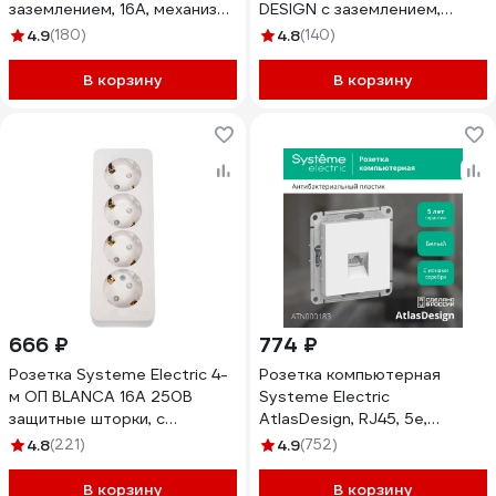
заземлением, 16А, механизм,
DESIGN с заземлением,
карбон, ATN001043
защитные шторки 16А белый
4.9
(180)
4.8
(140)
ATN000145
В корзину
В корзину
666 ₽
774 ₽
Розетка Systeme Electric 4-
Розетка компьютерная
м ОП BLANCA 16А 250В
Systeme Electric
защитные шторки, с
AtlasDesign, RJ45, 5e,
заземлением BLNRA011411
механизм, Белый
4.8
(221)
4.9
(752)
ATN000183
В корзину
В корзину