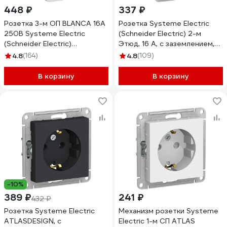
448 ₽
337 ₽
Розетка 3-м ОП BLANCA 16А
Розетка Systeme Electric
250В Systeme Electric
(Schneider Electric) 2-м
(Schneider Electric)
Этюд, 16 А, с заземлением,
BLNRA010311
белый PA16-007B
4.8
(164)
4.8
(109)
В корзину
В корзину
-10%
389 ₽
241 ₽
432 ₽
Розетка Systeme Electric
Механизм розетки Systeme
ATLASDESIGN, с
Electric 1-м СП ATLAS