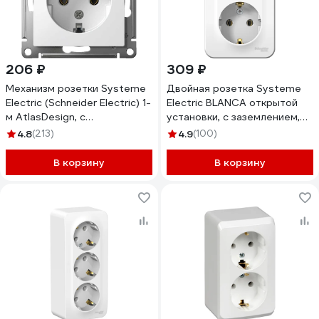
206 ₽
309 ₽
Механизм розетки Systeme
Двойная розетка Systeme
Electric (Schneider Electric) 1-
Electric BLANCA открытой
м AtlasDesign, с
установки, с заземлением,
заземлением, 16 А, белый
без шторок, белый
4.8
(213)
4.9
(100)
ATN000143
BLNRA010211
В корзину
В корзину