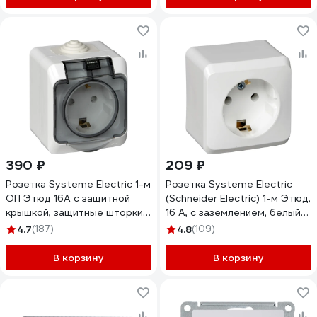
390 ₽
209 ₽
Розетка Systeme Electric 1-м
Розетка Systeme Electric
ОП Этюд 16А с защитной
(Schneider Electric) 1-м Этюд,
крышкой, защитные шторки,
16 А, с заземлением, белый
с заземлением, IP44, белая
PA16-003B
4.7
(187)
4.8
(109)
PA16-044B
В корзину
В корзину