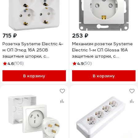
715 ₽
253 ₽
Розетка Systeme Electric 4-
Механизм розетки Systeme
м ОП Этюд 16А 250В
Electric 1-м СП Glossa 16А
защитные шторки, с
защитные шторки, с
заземлением, белая SchE
заземлением, белый
4.6
(106)
4.9
(50)
PA16-208B 293415
GSL000145
В корзину
В корзину