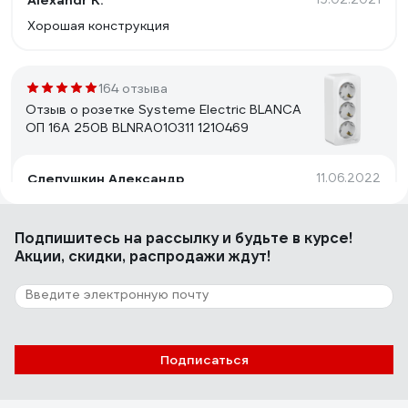
Alexandr K.
Хорошая конструкция
164 отзыва
Отзыв о розетке Systeme Electric BLANCA
ОП 16А 250В BLNRA010311 1210469
Слепушкин Александр
11.06.2022
Нормальная качественная розетка
Подпишитесь
на рассылку
и будьте в курсе!
Акции, скидки, распродажи ждут!
10 отзывов
Отзыв о розетке REXANT 2, 6P-4C 03-
0002
Максим М.
22.02.2022
Подписаться
Комплектность Цена