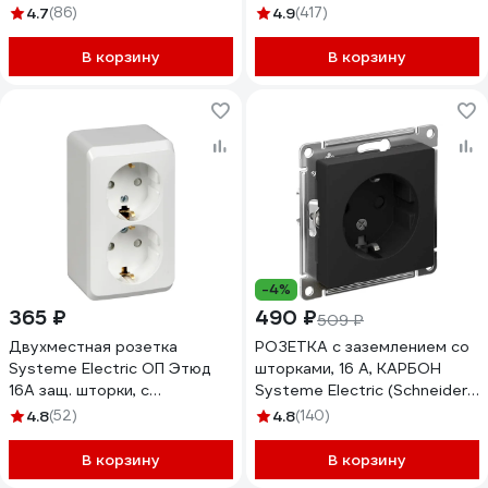
GSL000143
без шторок, белый
4.7
(86)
4.9
(417)
BLNRA010111
В корзину
В корзину
-4%
365 ₽
490 ₽
509 ₽
Двухместная розетка
РОЗЕТКА с заземлением со
Systeme Electric ОП Этюд
шторками, 16 А, КАРБОН
16А защ. шторки, с
Systeme Electric (Schneider
заземлением, белая PA16-
Electric) ATLASDESIGN
4.8
(52)
4.8
(140)
008B
ATN001045
В корзину
В корзину