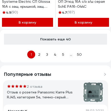
Systeme Electric СП Glossa
ОП Этюд 16А c/з з/ш серая
16А с защ. крышкой, защ.
SchE PA16-044C
шторки, с заземлением IP44
4.9
(90)
4.7
(187)
белая GSL000148
В корзину
В корзину
Показать еще 40
1
2
3
4
5
...
50
Популярные отзывы
2 отзыва
Отзыв о розетке Panasonic Karre Plus
RJ45, категория 5e, темно-серый
WKTT0404-2DG
19.02.2021