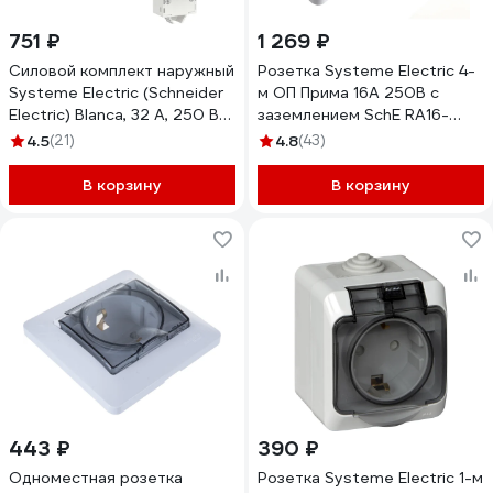
751 ₽
1 269 ₽
Силовой комплект наружный
Розетка Systeme Electric 4-
Systeme Electric (Schneider
м ОП Прима 16А 250В с
Electric) Blanca, 32 А, 250 В
заземлением SchE RA16-
BLNSK003231
411M-BI 285465
4.5
(21)
4.8
(43)
В корзину
В корзину
443 ₽
390 ₽
Одноместная розетка
Розетка Systeme Electric 1-м