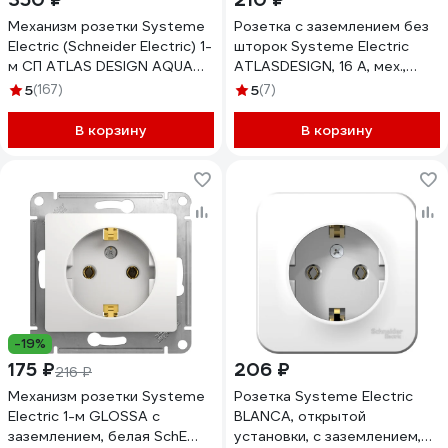
Механизм розетки Systeme
Розетка с заземлением без
Electric (Schneider Electric) 1-
шторок Systeme Electric
м СП ATLAS DESIGN AQUA
ATLASDESIGN, 16 А, мех.,
16А IP44 бел. 1240175
быстрозажимная клемма,
5
(167)
5
(7)
ATN440146
БЕЛЫЙ ATN000143S
В корзину
В корзину
-19%
175 ₽
206 ₽
216 ₽
Механизм розетки Systeme
Розетка Systeme Electric
Electric 1-м GLOSSA с
BLANCA, открытой
заземлением, белая SchE
установки, с заземлением,