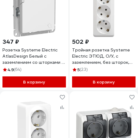
347 ₽
502 ₽
Розетка Systeme Electric
Тройная розетка Systeme
AtlasDesign Белый с
Electric ЭТЮД, O/У, с
заземлением со шторками с
заземлением, без шторок,
крышкой, 16А, IP20
16А, 250B, белый PA16-011B
4.9
(64)
5
(23)
ATN000146
В корзину
В корзину