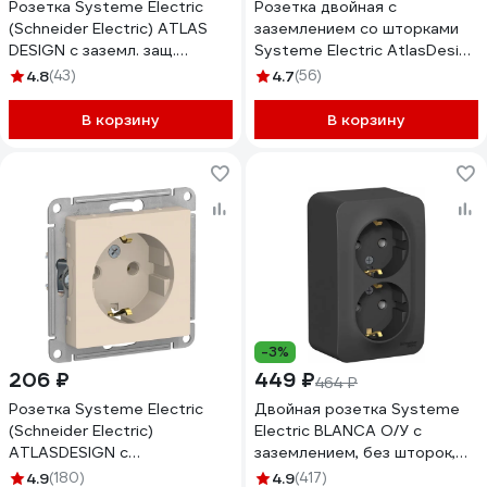
Розетка Systeme Electric
Розетка двойная с
(Schneider Electric) ATLAS
заземлением со шторками
DESIGN с заземл. защ.
Systeme Electric AtlasDesign
шторки 16А в сборе бел.
Profi IP54, 16 АХ, 250 В,
4.8
(43)
4.7
(56)
1240147 ATN000144
открытой установки, Белый
ATN540126
В корзину
В корзину
-3%
206 ₽
449 ₽
464 ₽
Розетка Systeme Electric
Двойная розетка Systeme
(Schneider Electric)
Electric BLANCA О/У с
ATLASDESIGN с
заземлением, без шторок,
заземлением, 16А, бежевый
АНТРАЦИТ BLNRA010216
4.9
(180)
4.9
(417)