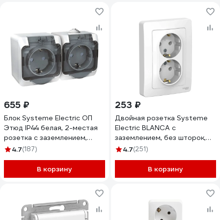
655 ₽
253 ₽
Блок Systeme Electric ОП
Двойная розетка Systeme
Этюд IP44 белая, 2-местая
Electric BLANCA с
розетка с заземлением,
заземлением, без шторок,
защитные шторки SchE
БЕЛЫЙ BLNRS001021
4.7
(187)
4.7
(251)
PA16-244B
В корзину
В корзину