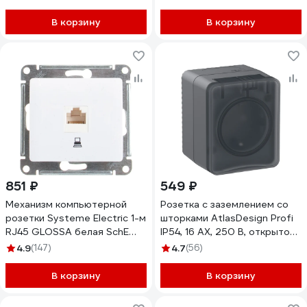
ATN000243
В корзину
В корзину
851 ₽
549 ₽
Механизм компьютерной
Розетка с заземлением со
розетки Systeme Electric 1-м
шторками AtlasDesign Profi
RJ45 GLOSSA белая SchE
IP54, 16 АХ, 250 В, открытой
GSL000181K
установки, Антрацит
4.9
(147)
4.7
(56)
Systeme Electric ATN544045
В корзину
В корзину