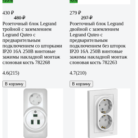
-10%
-6%
430 ₽
279 ₽
480 ₽
297 ₽
Розеточный блок Legrand
Розеточный блок Legrand
тройной с заземлением
двойной с заземлением
Legrand Quteo с
Legrand Quteo с
предварительным
предварительным
подключением со шторками
подключением без шторок
IP20 16А 250В винтовые
IP20 16А 250В винтовые
зажимы накладной монтаж
зажимы накладной монтаж
слоновая кость 782268
слоновая кость 782263
4.6
(215)
4.7
(210)
В корзину
В корзину