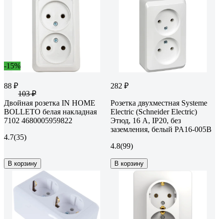
-15%
88 ₽
282 ₽
103 ₽
Двойная розетка IN HOME
Розетка двухместная Systeme
BOLLETO белая накладная
Electric (Schneider Electric)
7102 4680005959822
Этюд, 16 А, IP20, без
заземления, белый PA16-005B
4.7
(35)
4.8
(99)
В корзину
В корзину