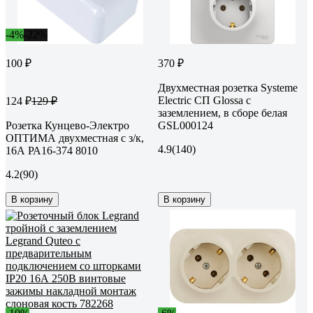
-4%
-22%
100 ₽
370 ₽
Двухместная розетка Systeme
Electric СП Glossa с
124 ₽
129 ₽
заземлением, в сборе белая
Розетка Кунцево-Электро
GSL000124
ОПТИМА двухместная с з/к,
4.9
(140)
16А РА16-374 8010
4.2
(90)
В корзину
В корзину