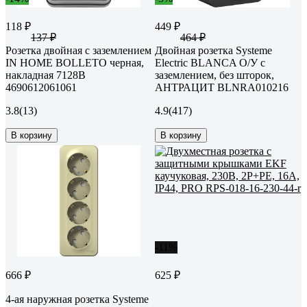
118 ₽
449 ₽
137 ₽
464 ₽
Розетка двойная с заземлением
Двойная розетка Systeme
IN HOME BOLLETO черная,
Electric BLANCA О/У с
накладная 7128B
заземлением, без шторок,
4690612061061
АНТРАЦИТ BLNRA010216
3.8
(13)
4.9
(417)
В корзину
В корзину
-11%
666 ₽
625 ₽
4-ая наружная розетка Systeme