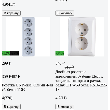
4.9
(417)
В корзину
В корзину
-12%
-27%
-34%
299 ₽
340 ₽
515 ₽
Двойная розетка с
заземлением Systeme Electric
359 ₽
407 ₽
защитные шторки и рамка,
Розетка UNIVersal Олимп 4-ая
белая СП W59 SchE RS16-255-
с/з белая 1163
18
4
(320)
4.7
(11)
В корзину
В корзину