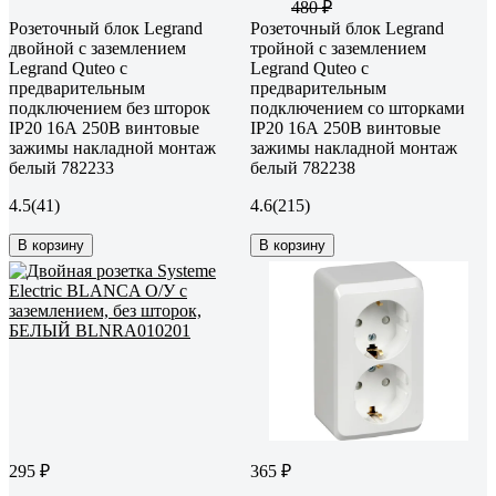
480 ₽
Розеточный блок Legrand
Розеточный блок Legrand
двойной с заземлением
тройной с заземлением
Legrand Quteo с
Legrand Quteo с
предварительным
предварительным
подключением без шторок
подключением со шторками
IP20 16А 250В винтовые
IP20 16А 250В винтовые
зажимы накладной монтаж
зажимы накладной монтаж
белый 782233
белый 782238
4.5
(41)
4.6
(215)
В корзину
В корзину
295 ₽
365 ₽