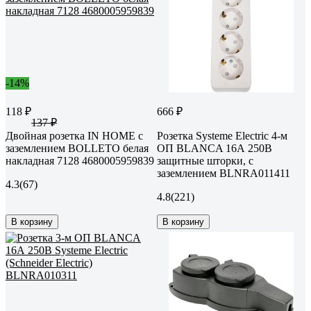
-14%
118 ₽
666 ₽
137 ₽
Двойная розетка IN HOME с
Розетка Systeme Electric 4-м
заземлением BOLLETO белая
ОП BLANCA 16А 250В
накладная 7128 4680005959839
защитные шторки, с
заземлением BLNRA011411
4.3
(67)
4.8
(221)
В корзину
В корзину