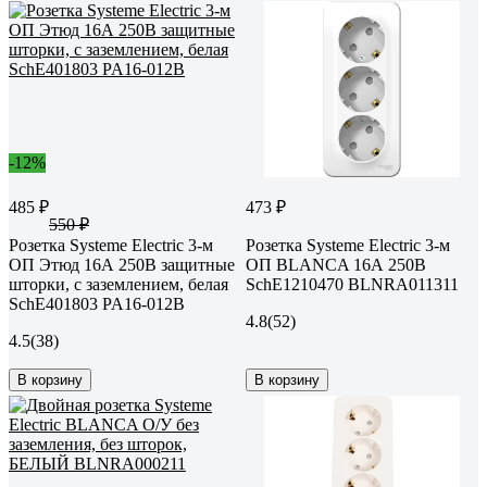
-12%
485 ₽
473 ₽
550 ₽
Розетка Systeme Electric 3-м
Розетка Systeme Electric 3-м
ОП Этюд 16А 250В защитные
ОП BLANCA 16А 250В
шторки, с заземлением, белая
SchE1210470 BLNRA011311
SchE401803 PA16-012B
4.8
(52)
4.5
(38)
В корзину
В корзину