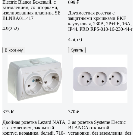
Electric Blanca Бежевый, с
699 ₽
заземлением, со шторками,
изолированная пластина SE
Двухместная розетка с
BLNRA011417
защитными крышками EKF
каучуковая, 230В, 2P+PE, 16A,
4.9
(252)
IP44, PRO RPS-018-16-230-44-r
4.5
(57)
В корзину
Купить
375 ₽
370 ₽
Двойная розетка Lezard NATA,
3-ая розетка Systeme Electric
с заземлением, закрытый
BLANCA открытой
корпус, керамика, белый, 710-
установки, без заземления, без