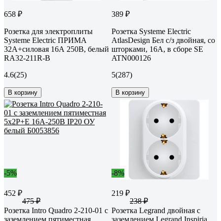
658 ₽
389 ₽
Розетка для электроплиты
Розетка Systeme Electric
Systeme Electric ПРИМА
AtlasDesign Бел с/з двойная, со
32А+силовая 16А 250В, белый
шторками, 16А, в сборе SE
RA32-211R-B
ATN000126
4.6
(25)
5
(287)
В корзину
В корзину
-5%
-8%
452 ₽
219 ₽
475 ₽
238 ₽
Розетка Intro Quadro 2-210-01 с
Розетка Legrand двойная с
заземлением пятиместная
заземлением Legrand Inspiria