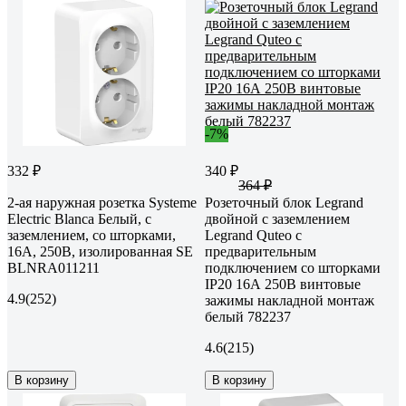
-7%
332 ₽
340 ₽
364 ₽
2-ая наружная розетка Systeme
Розеточный блок Legrand
Electric Blanca Белый, с
двойной с заземлением
заземлением, со шторками,
Legrand Quteo с
16А, 250В, изолированная SE
предварительным
BLNRA011211
подключением со шторками
IP20 16А 250В винтовые
4.9
(252)
зажимы накладной монтаж
белый 782237
4.6
(215)
В корзину
В корзину