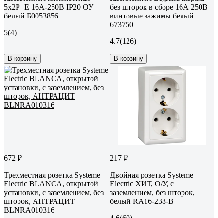
5х2P+E 16А-250В IP20 ОУ
без шторок в сборе 16А 250В
белый Б0053856
винтовые зажимы белый
673750
5
(4)
4.7
(126)
В корзину
В корзину
672 ₽
217 ₽
Трехместная розетка Systeme
Двойная розетка Systeme
Electric BLANCA, открытой
Electric ХИТ, О/У, с
установки, с заземлением, без
заземлением, без шторок,
шторок, АНТРАЦИТ
белый RA16-238-B
BLNRA010316
4.6
(60)