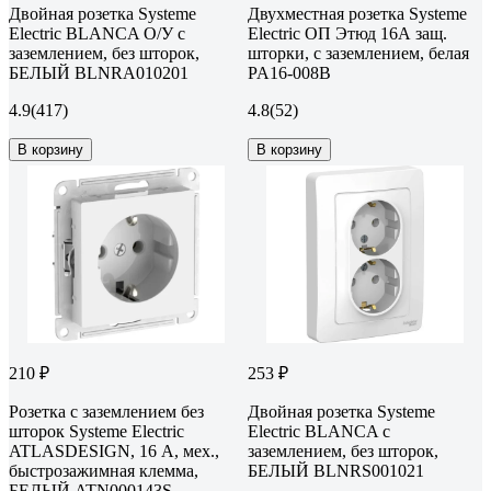
Двойная розетка Systeme
Двухместная розетка Systeme
Electric BLANCA О/У с
Electric ОП Этюд 16А защ.
заземлением, без шторок,
шторки, с заземлением, белая
БЕЛЫЙ BLNRA010201
PA16-008B
4.9
(417)
4.8
(52)
В корзину
В корзину
210 ₽
253 ₽
Розетка с заземлением без
Двойная розетка Systeme
шторок Systeme Electric
Electric BLANCA с
ATLASDESIGN, 16 А, мех.,
заземлением, без шторок,
быстрозажимная клемма,
БЕЛЫЙ BLNRS001021
БЕЛЫЙ ATN000143S