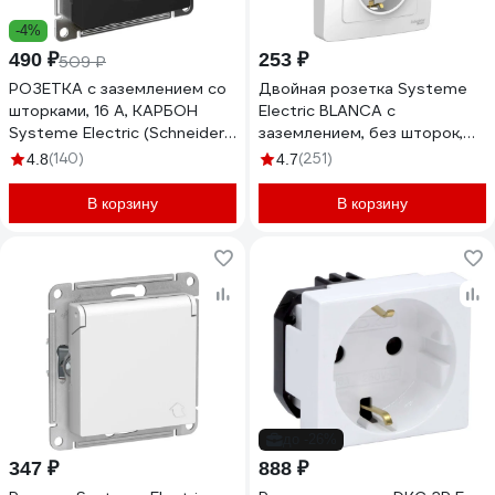
-4%
490 ₽
253 ₽
509 ₽
РОЗЕТКА с заземлением со
Двойная розетка Systeme
шторками, 16 А, КАРБОН
Electric BLANCA с
Systeme Electric (Schneider
заземлением, без шторок,
Electric) ATLASDESIGN
БЕЛЫЙ BLNRS001021
(140)
(251)
4.8
4.7
ATN001045
В корзину
В корзину
до -26%
347 ₽
888 ₽