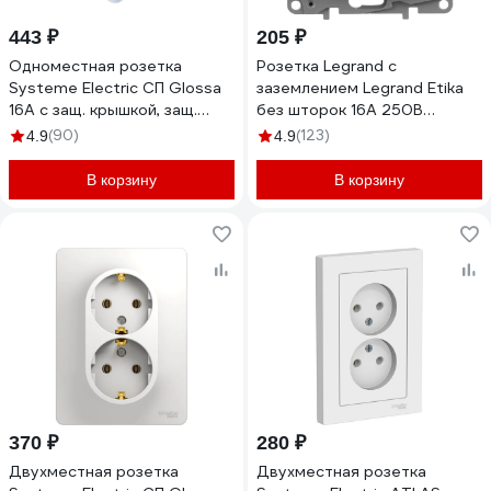
443 ₽
205 ₽
Одноместная розетка
Розетка Legrand с
Systeme Electric СП Glossa
заземлением Legrand Etika
16А с защ. крышкой, защ.
без шторок 16А 250В
шторки, с заземлением IP44
винтовые зажимы слоновая
(90)
(123)
4.9
4.9
белая GSL000148
кость 672321
В корзину
В корзину
370 ₽
280 ₽
Двухместная розетка
Двухместная розетка