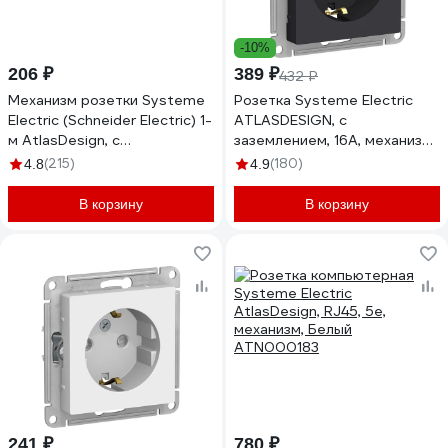
-10%
206 ₽
389 ₽
432 ₽
Механизм розетки Systeme
Розетка Systeme Electric
Electric (Schneider Electric) 1-
ATLASDESIGN, с
м AtlasDesign, с
заземлением, 16А, механизм,
заземлением, 16 А, белый
карбон, ATN001043
(215)
(180)
4.8
4.9
ATN000143
В корзину
В корзину
241 ₽
780 ₽