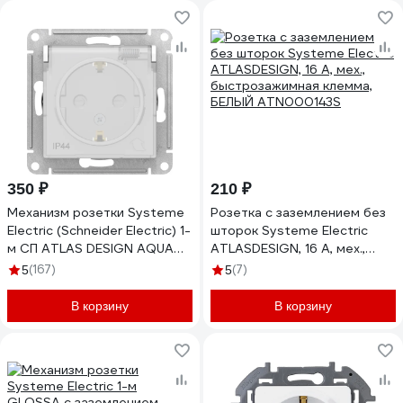
350 ₽
210 ₽
Механизм розетки Systeme
Розетка с заземлением без
Electric (Schneider Electric) 1-
шторок Systeme Electric
м СП ATLAS DESIGN AQUA
ATLASDESIGN, 16 А, мех.,
16А IP44 бел. 1240175
быстрозажимная клемма,
(167)
(7)
5
5
ATN440146
БЕЛЫЙ ATN000143S
В корзину
В корзину