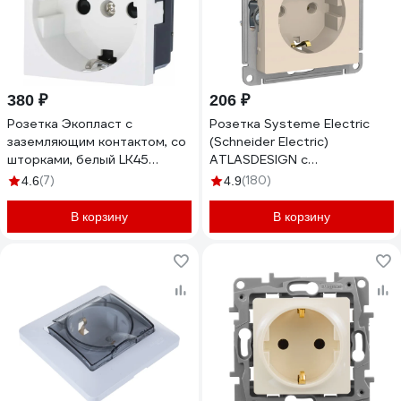
380 ₽
206 ₽
Розетка Экопласт с
Розетка Systeme Electric
заземляющим контактом, со
(Schneider Electric)
шторками, белый LK45
ATLASDESIGN с
851104-1
заземлением, 16А, бежевый
(7)
(180)
4.6
4.9
ATN000243
В корзину
В корзину