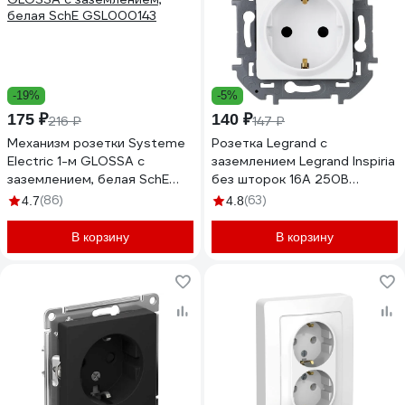
-19%
-5%
175 ₽
140 ₽
216 ₽
147 ₽
Механизм розетки Systeme
Розетка Legrand с
Electric 1-м GLOSSA с
заземлением Legrand Inspiria
заземлением, белая SchE
без шторок 16А 250В
GSL000143
винтовые зажимы белый
(86)
(63)
4.7
4.8
673720
В корзину
В корзину