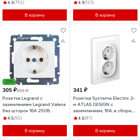
механизм, Белый
винтовые зажимы белый
(752)
(123)
4.9
4.9
ATN000185
672221
В корзину
В корзину
-22%
305 ₽
341 ₽
393 ₽
Розетка Legrand с
Розетка Systeme Electric 2-
заземлением Legrand Valena
м ATLAS DESIGN с
без шторок 16А 250В
заземлением, 16А, в сборе,
винтовые зажимы белый
белая ATN000124 1240135
(92)
(87)
4.5
4.6
694280
В корзину
В корзину