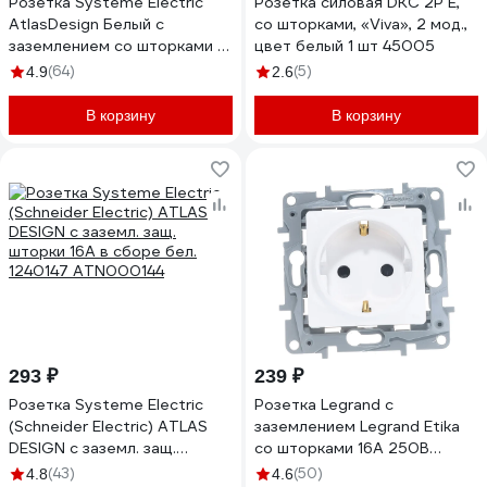
Розетка Systeme Electric
Розетка силовая DKC 2Р Е,
AtlasDesign Белый с
со шторками, «Viva», 2 мод.,
заземлением со шторками с
цвет белый 1 шт 45005
крышкой, 16А, IP20
(64)
(5)
4.9
2.6
ATN000146
В корзину
В корзину
293 ₽
239 ₽
Розетка Systeme Electric
Розетка Legrand с
(Schneider Electric) ATLAS
заземлением Legrand Etika
DESIGN с заземл. защ.
со шторками 16А 250В
шторки 16А в сборе бел.
винтовые зажимы белый
(43)
(50)
4.8
4.6