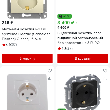
-26%
3 400 ₽
216 ₽
4 600 ₽
Механизм розетки 1-м СП
Выдвижная розетка Inrior
Systeme Electric (Schneider
выдвижной встраиваемый
Electric) Glossa, 16 А, с
блок розеток, на 3 EURO
заземлением, бежевый, арт.
(67)
4.9
розетки, TORO-03-20
GSL000243
(27)
4.8
В корзину
В корзину