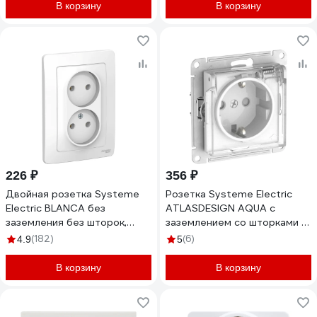
В корзину
В корзину
226 ₽
356 ₽
Двойная розетка Systeme
Розетка Systeme Electric
Electric BLANCA без
ATLASDESIGN AQUA с
заземления без шторок,
заземлением со шторками с
БЕЛЫЙ BLNRS000021
прозрачной крышкой, 16А,
(182)
(6)
4.9
5
IP44, мех., быстрозажимные
клеммы, белый ATN440146S
В корзину
В корзину