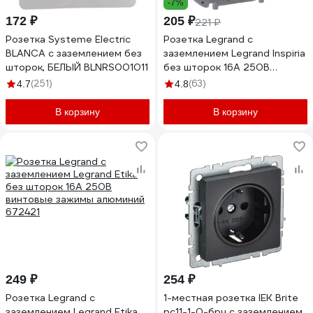
-7%
172 ₽
205 ₽
221 ₽
Розетка Systeme Electric
Розетка Legrand с
BLANCA с заземлением без
заземлением Legrand Inspiria
шторок, БЕЛЫЙ BLNRS001011
без шторок 16А 250В
винтовые зажимы антрацит
(251)
(63)
4.7
4.8
673723
В корзину
В корзину
249 ₽
254 ₽
Розетка Legrand с
1-местная розетка IEK Brite
заземлением Legrand Etika
рс11-1-0-брч с заземлением,