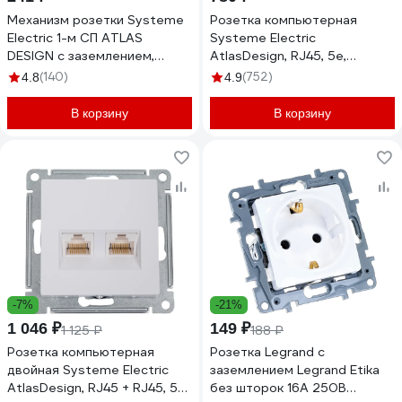
Механизм розетки Systeme
Розетка компьютерная
Electric 1-м СП ATLAS
Systeme Electric
DESIGN с заземлением,
AtlasDesign, RJ45, 5e,
защитные шторки 16А белый
механизм, Белый
(140)
(752)
4.8
4.9
ATN000145
ATN000183
В корзину
В корзину
-7%
-21%
1 046 ₽
149 ₽
1 125 ₽
188 ₽
Розетка компьютерная
Розетка Legrand с
двойная Systeme Electric
заземлением Legrand Etika
AtlasDesign, RJ45 + RJ45, 5e,
без шторок 16А 250В