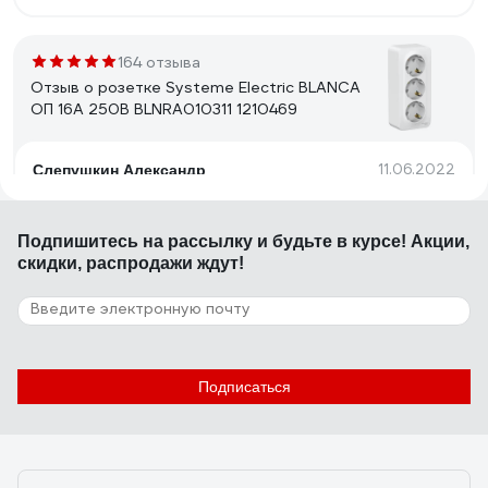
164 отзыва
Отзыв о розетке Systeme Electric BLANCA
ОП 16А 250В BLNRA010311 1210469
11.06.2022
Слепушкин Александр
Нормальная качественная розетка
Подпишитесь
на рассылку
и будьте в курсе! Акции,
скидки, распродажи ждут!
10 отзывов
Отзыв о розетке REXANT 2, 6P-4C 03-
0002
22.02.2022
Максим М.
Подписаться
Комплектность Цена