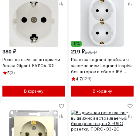
-8%
380 ₽
219 ₽
238 ₽
Розетка с з/к. со шторками
Розетка Legrand двойная с
белая Gigant 851104-1GI
заземлением Legrand Inspiria
без шторок в сборе 16А
(3)
5
250В винтовые зажимы
(126)
4.7
белый 673750
В корзину
В корзину