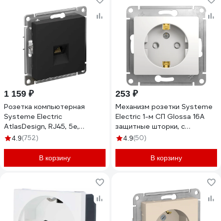
1 159 ₽
253 ₽
Розетка компьютерная
Механизм розетки Systeme
Systeme Electric
Electric 1-м СП Glossa 16А
AtlasDesign, RJ45, 5e,
защитные шторки, с
механизм, Карбон
заземлением, белый
(752)
(50)
4.9
4.9
ATN001083
GSL000145
В корзину
В корзину