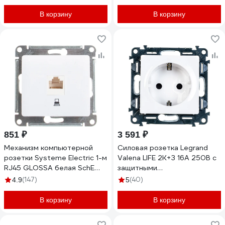
1240147 ATN000144
672222
В корзину
В корзину
851 ₽
3 591 ₽
Механизм компьютерной
Силовая розетка Legrand
розетки Systeme Electric 1-м
Valena LIFE 2К+З 16А 250В с
RJ45 GLOSSA белая SchE
защитными
GSL000181K
шторками.Безвинтовые
(147)
(40)
4.9
5
зажимы.С лицевой
панелью.Белая 753420
В корзину
В корзину