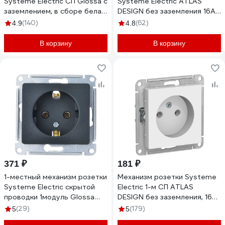
Systeme Electric СП Glossa с
Systeme Electric ATLAS
заземлением, в сборе белая
DESIGN без заземления 16А
GSL000124
в сборе белая ATN000120
(140)
(62)
4.9
4.8
В корзину
В корзину
371 ₽
181 ₽
1-местный механизм розетки
Механизм розетки Systeme
Systeme Electric скрытой
Electric 1-м СП ATLAS
проводки 1модуль Glossa
DESIGN без заземления, 16А,
16А IP20 с заземлением
белая ATN000141
(29)
(179)
5
5
антрацит GSL000743