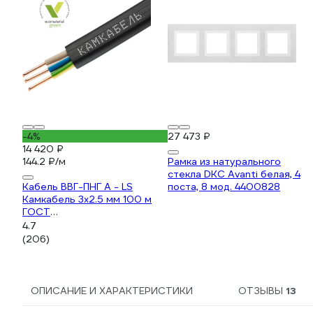
-4%
27 473 ₽
14 420 ₽
144.2 ₽/м
Рамка из натурального
стекла DKC Avanti белая, 4
Кабель ВВГ-ПНГ А - LS
поста, 8 мод. 4400828
Камкабель 3x2.5 мм 100 м
ГОСТ
1157К30HG00070А0100М
4.7
(206)
ОПИСАНИЕ И ХАРАКТЕРИСТИКИ
ОТЗЫВЫ
13