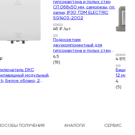
46 ₽
/шт
Подрозетник
двухкомпонентный для
гипсокартона и полых стен
СП D68х50 мм, саморезы, пл.
4.5
 ₽
4 819 ₽
лапки, IP30 TDM ELECTRIC
(16)
SQ1403-2002
еключатель DKC
Башенка
оклавишный модульный,
12 модул
ti, Белое облако, 2
4
ля 1 ШТ 4400112
(5)
ПОСОБЫ ПОЛУЧЕНИЯ
АНАЛОГИ
СЕРВИС