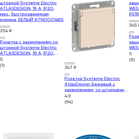
345 
354 ₽
Розе
Розетка с заземлением со
защ
шторкой Systeme Electric
WESS
ATLASDESIGN, 16 А, IP20,
RS16
5
мех., быстрозажимная
5
(6)
клемма, БЕЛЫЙ ATN000146S
(1)
347 ₽
Розетка Systeme Electric
AtlasDesign Бежевый с
заземлением, со шторками, с
крышкой, 16А ATN000246
4.9
(64)