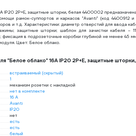
16А IP20 2P+E, защитные шторки, белая 4400002 предназначен
 помощи рамок-суппортов и каркасов "Avanti" (код 4400912 и т
оров и т.д. Характеристики: диаметр отверстий для ввода ка
ажимы; защитные шторки; шаблон для зачистки кабеля – 11
В; фиксация в подрозеточные коробки глубиной не менее 45 м
модуля. Цвет: Белое облако.
ля "Белое облако" 16А IP20 2P+E, защитные шторки,
встраиваемый (скрытый)
1
механизм розетки с накладкой
нет в комплекте
16 А
Avanti
IP20
нет
есть
есть
белый