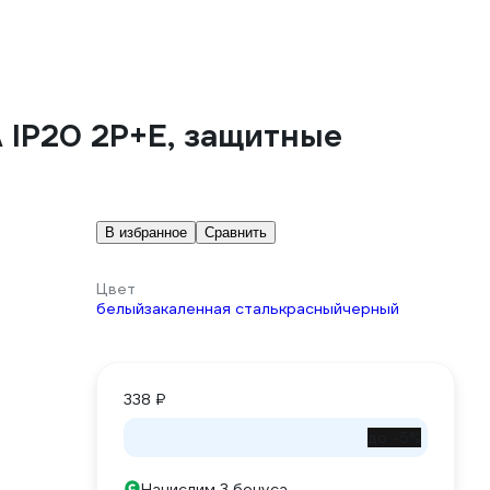
А IP20 2P+E, защитные
В избранное
Сравнить
Цвет
белый
закаленная сталь
красный
черный
338 ₽
до -5%
Начислим 3 бонуса