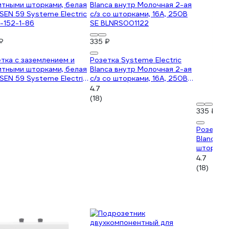
₽
335 ₽
тка с заземлением и
Розетка Systeme Electric
итными шторками, белая
Blanca внутр Молочная 2-ая
EN 59 Systeme Electric
с/з со шторками, 16А, 250В
-152-1-86
SE BLNRS001122
4.7
(18)
335 ₽
Розетка 
Blanca в
шторками
BLNRS00
4.7
(18)