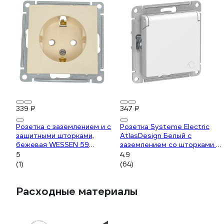
339 ₽
347 ₽
Розетка с заземлением и с
Розетка Systeme Electric
защитными шторками,
AtlasDesign Белый с
бежевая WESSEN 59
заземлением со шторками с
Systeme Electric RS16-152-2-
крышкой, 16А, IP20
5
4.9
86
ATN000146
(1)
(64)
Расходные материалы