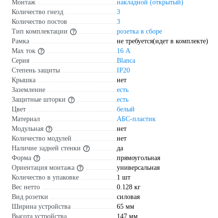
Монтаж
накладной (открытый)
Количество гнезд
3
Количество постов
3
Тип комплектации
розетка в сборе
Рамка
не требуется(идет в комплекте)
Max ток
16 А
Серия
Blanca
Степень защиты
IP20
Крышка
нет
Заземление
есть
Защитные шторки
есть
Цвет
белый
Материал
АБС-пластик
Модульная
нет
Количество модулей
нет
Наличие задней стенки
да
Форма
прямоугольная
Ориентация монтажа
универсальная
Количество в упаковке
1 шт
Вес нетто
0.128 кг
Вид розетки
силовая
Ширина устройства
65 мм
Высота устройства
147 мм