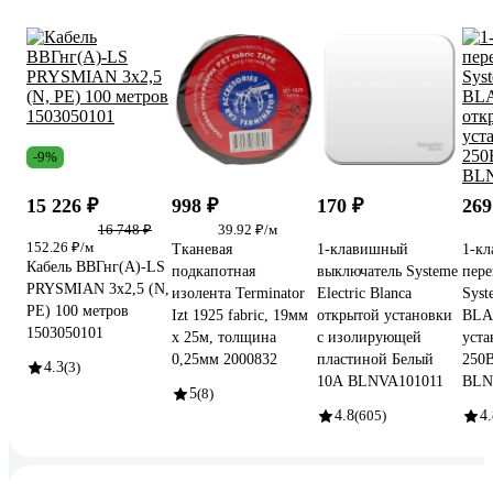
-9%
15 226 ₽
998 ₽
170 ₽
269
16 748 ₽
39.92 ₽/м
152.26 ₽/м
Тканевая
1-клавишный
1-к
Кабель ВВГнг(А)-LS
подкапотная
выключатель Systeme
пере
PRYSMIAN 3x2,5 (N,
изолента Terminator
Electric Blanca
Syst
PE) 100 метров
Izt 1925 fabric, 19мм
открытой установки
BLA
1503050101
х 25м, толщина
с изолирующей
уста
0,25мм 2000832
пластиной Белый
250B
4.3
(3)
10А BLNVA101011
BLN
5
(8)
4.8
(605)
4.