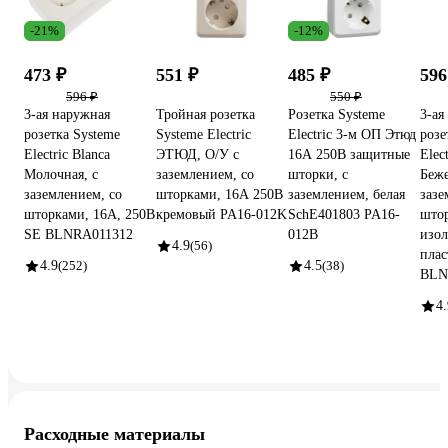
-21%
-12%
473 ₽
551 ₽
485 ₽
596
596 ₽
550 ₽
3-ая наружная
Тройная розетка
Розетка Systeme
3-ая
розетка Systeme
Systeme Electric
Electric 3-м ОП Этюд
розе
Electric Blanca
ЭТЮД, O/У с
16А 250В защитные
Elec
Молочная, с
заземлением, со
шторки, с
Беже
заземлением, со
шторками, 16А 250B
заземлением, белая
зазе
шторками, 16А, 250В
кремовый PA16-012K
SchE401803 PA16-
што
SE BLNRA011312
012B
изол
4.9
(56)
плас
4.9
(252)
4.5
(38)
BLN
4.
Расходные материалы