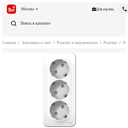
Москва
Для юрлиц
Поиск в каталоге
Главная
/
Электрика и свет
/
Розетки и выключатели
/
Розетки
/
Ро