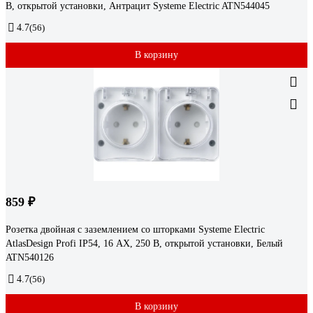
В, открытой установки, Антрацит Systeme Electric ATN544045
4.7
(56)
В корзину
859 ₽
Розетка двойная с заземлением со шторками Systeme Electric
AtlasDesign Profi IP54, 16 АХ, 250 В, открытой установки, Белый
ATN540126
4.7
(56)
В корзину