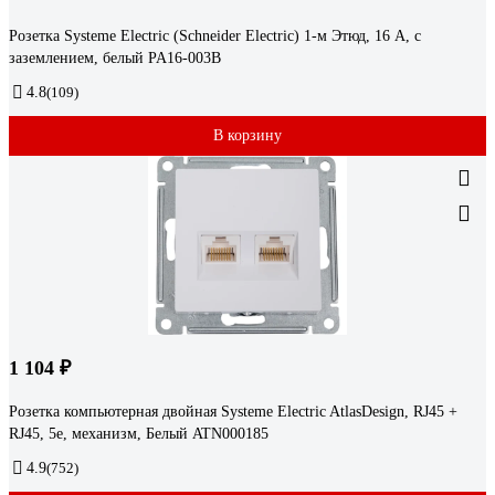
Розетка Systeme Electric (Schneider Electric) 1-м Этюд, 16 А, с
заземлением, белый PA16-003B
4.8
(109)
В корзину
1 104 ₽
Розетка компьютерная двойная Systeme Electric AtlasDesign, RJ45 +
RJ45, 5e, механизм, Белый ATN000185
4.9
(752)