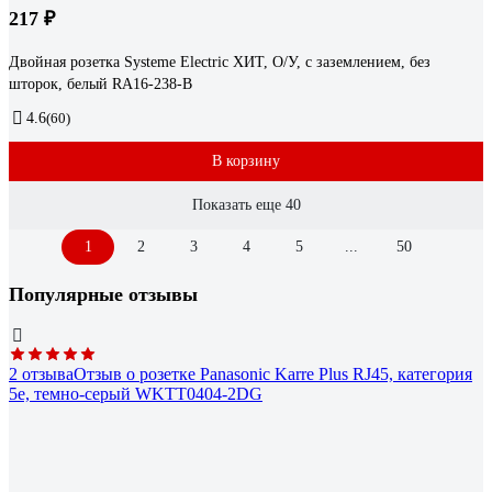
217 ₽
Двойная розетка Systeme Electric ХИТ, О/У, с заземлением, без
шторок, белый RA16-238-B
4.6
(60)
В корзину
Показать еще 40
1
2
3
4
5
...
50
Популярные отзывы
2 отзыва
Отзыв о розетке Panasonic Karre Plus RJ45, категория
5e, темно-серый WKTT0404-2DG