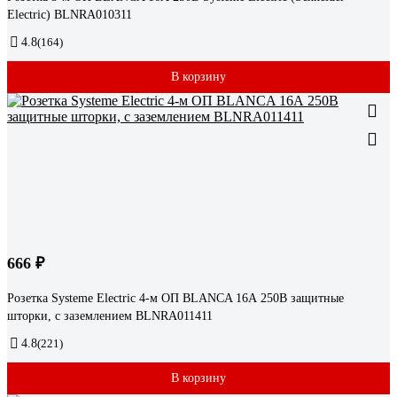
Electric) BLNRA010311
4.8
(164)
В корзину
666 ₽
Розетка Systeme Electric 4-м ОП BLANCA 16А 250В защитные
шторки, с заземлением BLNRA011411
4.8
(221)
В корзину