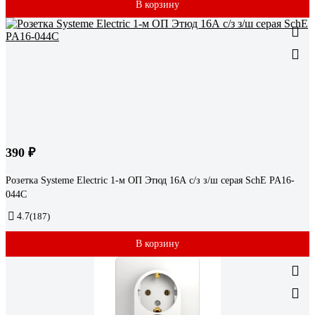
В корзину
390 ₽
Розетка Systeme Electric 1-м ОП Этюд 16А c/з з/ш серая SchE PA16-
044C
4.7
(187)
В корзину