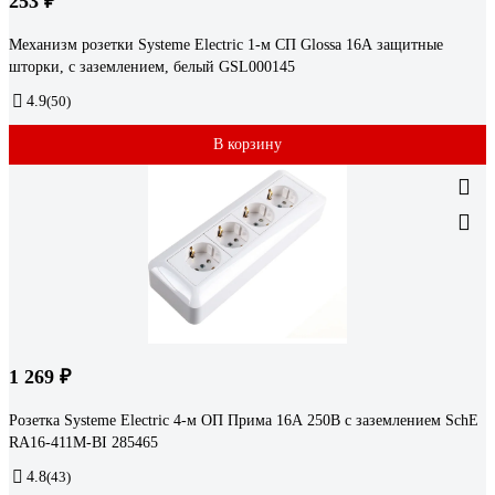
253 ₽
Механизм розетки Systeme Electric 1-м СП Glossa 16А защитные
шторки, с заземлением, белый GSL000145
4.9
(50)
В корзину
1 269 ₽
Розетка Systeme Electric 4-м ОП Прима 16А 250В с заземлением SchE
RA16-411M-BI 285465
4.8
(43)