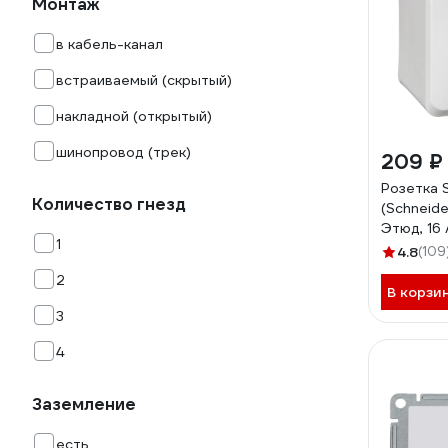
Монтаж
в кабель-канал
встраиваемый (скрытый)
накладной (открытый)
шинопровод (трек)
209 ₽
Розетка 
Количество гнезд
(Schneider
Этюд, 16 
1
белый P
4.8
(109
2
В корзи
3
4
Заземление
есть