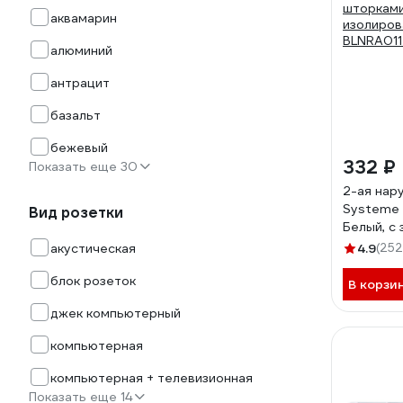
аквамарин
алюминий
антрацит
базальт
бежевый
332 ₽
Показать еще 30
2-ая нар
Systeme E
Вид розетки
Белый, с
шторками
акустическая
4.9
(252
изолиров
блок розеток
BLNRA011
В корзи
джек компьютерный
компьютерная
компьютерная + телевизионная
Показать еще 14