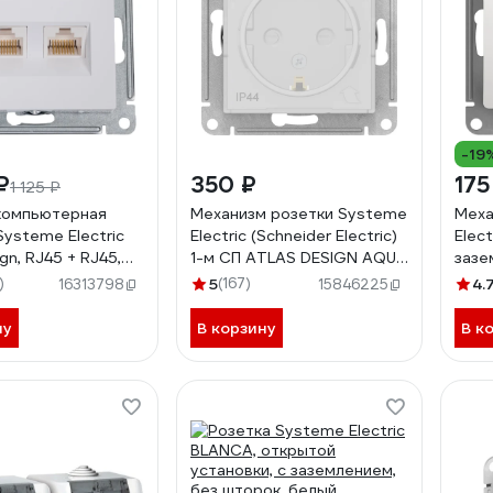
-19
₽
350 ₽
175
1 125 ₽
компьютерная
Механизм розетки Systeme
Меха
Systeme Electric
Electric (Schneider Electric)
Elec
gn, RJ45 + RJ45,
1-м СП ATLAS DESIGN AQUA
зазе
низм, Белый
16А IP44 бел. 1240175
GSL
)
5
(167)
4.
16313798
15846225
85
ATN440146
ну
В корзину
В к