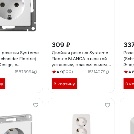
309 ₽
337
 розетки Systeme
Двойная розетка Systeme
Розе
Schneider Electric)
Electric BLANCA открытой
(Schn
Design, с
установки, с заземлением,
Этюд
ием, 16 А, белый
без шторок, белый
белы
)
4.9
(100)
4.
15873994
16314079
43
BLNRA010211
ну
В корзину
В к