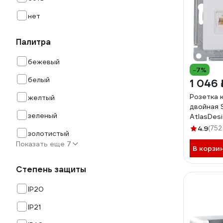
нет
Палитра
бежевый
-7%
белый
1 046 
Розетка 
желтый
двойная 
зеленый
AtlasDesi
5e, меха
4.9
(752
золотистый
ATN0001
Показать еще 7
В корзи
Степень защиты
IP20
IP21