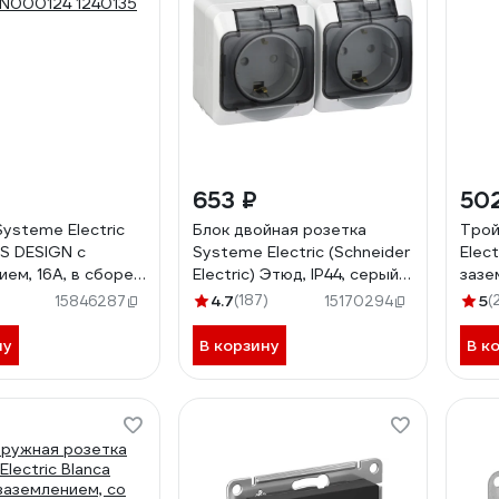
653 ₽
50
Systeme Electric
Блок двойная розетка
Трой
S DESIGN с
Systeme Electric (Schneider
Elec
ем, 16А, в сборе,
Electric) Этюд, IP44, серый,
зазе
N000124 1240135
с заземлением, защитные
16А,
4.7
(187)
5
(
15846287
15170294
шторки PA16-244C
ну
В корзину
В к