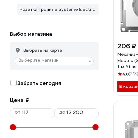
Розетки тройные Systeme Electric
Выбор магазина
206 ₽
Выбрать на карте
Механизм
Выберите магазин
Electric (
1-м Atlas
заземлен
4.8
(213
ATN0001
Забрать сегодня
В корзи
Цена, ₽
от
до