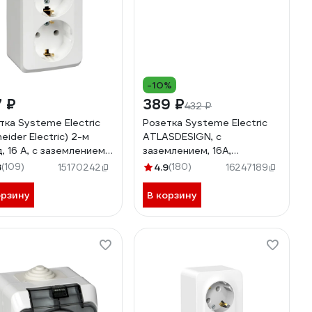
-10%
 ₽
389 ₽
432 ₽
тка Systeme Electric
Розетка Systeme Electric
eider Electric) 2-м
ATLASDESIGN, с
, 16 А, с заземлением,
заземлением, 16А,
й PA16-007B
механизм, карбон,
8
(109)
4.9
(180)
15170242
16247189
ATN001043
орзину
В корзину