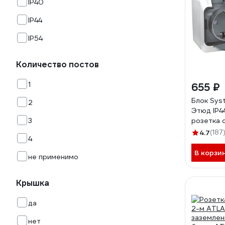
IP40
IP44
IP54
Количество постов
1
655 ₽
Блок Sys
2
Этюд IP4
3
розетка 
защитные
4.7
(187
4
PA16-244
В корзи
не применимо
Крышка
да
нет