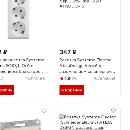
2 ₽
347 ₽
ная розетка Systeme
Розетка Systeme Electric
tric ЭТЮД, O/У, с
AtlasDesign Белый с
млением, без шторок,
заземлением со шторками
 250B, белый PA16-011B
с крышкой, 16А, IP20
23)
4.9
(64)
16314149
16794463
ATN000146
орзину
В корзину