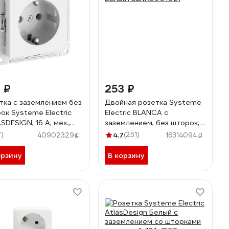
 ₽
253 ₽
тка с заземлением без
Двойная розетка Systeme
ок Systeme Electric
Electric BLANCA с
SDESIGN, 16 А, мех.,
заземлением, без шторок,
розажимная клемма,
БЕЛЫЙ BLNRS001021
7)
4.7
(251)
40902329
16314094
ЫЙ ATN000143S
орзину
В корзину