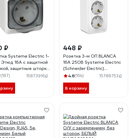
0 ₽
448 ₽
тка Systeme Electric 1-
Розетка 3-м ОП BLANCA
 Этюд 16А с защитной
16А 250В Systeme Electric
кой, защитные шторки,
(Schneider Electric)
землением, IP44, белая
BLNRA010311
7
(187)
4.8
(164)
15873916
15788753
-044B
орзину
В корзину