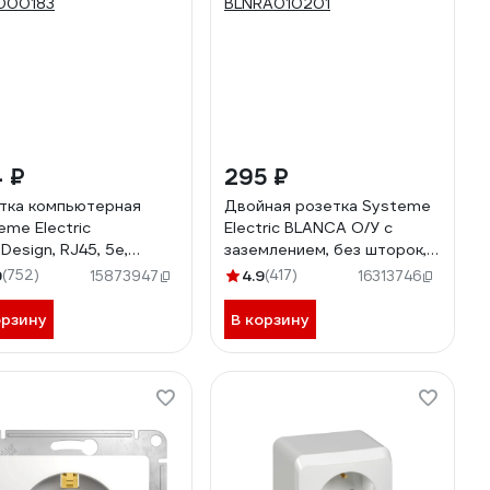
 ₽
295 ₽
тка компьютерная
Двойная розетка Systeme
eme Electric
Electric BLANCA О/У с
Design, RJ45, 5e,
заземлением, без шторок,
низм, Белый
БЕЛЫЙ BLNRA010201
9
(752)
4.9
(417)
15873947
16313746
000183
орзину
В корзину