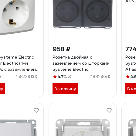
958 ₽
774
Systeme Electric
Розетка двойная с
Розе
 Electric) 1-м
заземлением со шторками
Syst
А, с заземлением,
Systeme Electric
Atlas
A16-003B
AtlasDesign Profi IP54, 16
меха
)
4.7
(56)
4.
15873913
21881584
АХ, 250 В, открытой
ATN
установки, Антрацит
ну
В корзину
В к
ATN544026