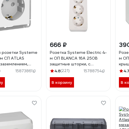
666 ₽
39
 розетки Systeme
Розетка Systeme Electric 4-
Розе
1-м СП ATLAS
м ОП BLANCA 16А 250В
м ОП
 заземлением,
защитные шторки, с
крыш
 шторки 16А
заземлением BLNRA011411
с за
)
4.8
(221)
4.
15873861
15788754
TN000145
PA16
ну
В корзину
В к