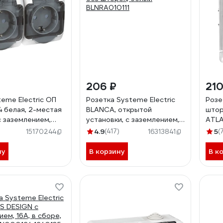
206 ₽
210
teme Electric ОП
Розетка Systeme Electric
Розе
4 белая, 2-местая
BLANCA, открытой
штор
с заземлением,
установки, с заземлением,
ATLA
 шторки SchE
без шторок, белый
быст
)
4.9
(417)
5
(
15170244
16313841
B
BLNRA010111
БЕЛ
ну
В корзину
В к