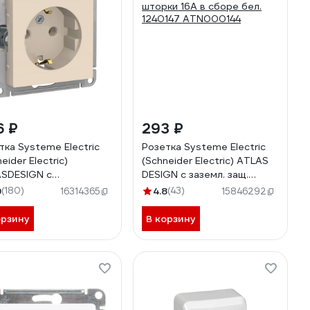
6 ₽
293 ₽
тка Systeme Electric
Розетка Systeme Electric
eider Electric)
(Schneider Electric) ATLAS
SDESIGN с
DESIGN с заземл. защ.
млением, 16А, бежевый
шторки 16А в сборе бел.
9
(180)
4.8
(43)
16314365
15846292
000243
1240147 ATN000144
орзину
В корзину