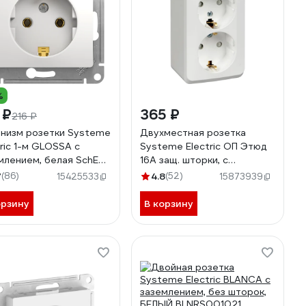
%
 ₽
365 ₽
216 ₽
низм розетки Systeme
Двухместная розетка
tric 1-м GLOSSA с
Systeme Electric ОП Этюд
млением, белая SchE
16А защ. шторки, с
000143
заземлением, белая PA16-
7
(86)
4.8
(52)
15425533
15873939
008B
орзину
В корзину