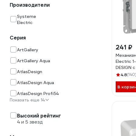
Производители
Systeme
Electric
Серия
241 ₽
ArtGallery
Механизм
ArtGallery Aqua
Electric 
DESIGN с
AtlasDesign
защитные
4.8
(140
белый A
AtlasDesign Aqua
В корзи
AtlasDesign Profi54
Показать еще 14
Высокий рейтинг
4 и 5 звезд