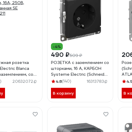
-4%
490 ₽
20
509 ₽
ужная розетка
РОЗЕТКА с заземлением со
Розе
lectric Blanca
шторками, 16 А, КАРБОН
(Schn
 заземлением, со
Systeme Electric (Schneider
ATLA
, 16А, 250В,
Electric) ATLASDESIGN
зазе
)
4.8
(140)
4.
20632072
16313783
анная SE
ATN001045
ATN
211
ну
В корзину
В к