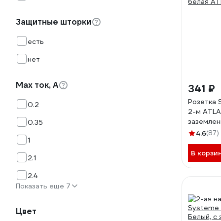
Защитные шторки
есть
нет
Max ток, А
341 ₽
Розетка 
0.2
2-м ATLA
заземлени
0.35
белая AT
4.6
(87)
1
В корзи
2.1
2.4
Показать еще 7
Цвет