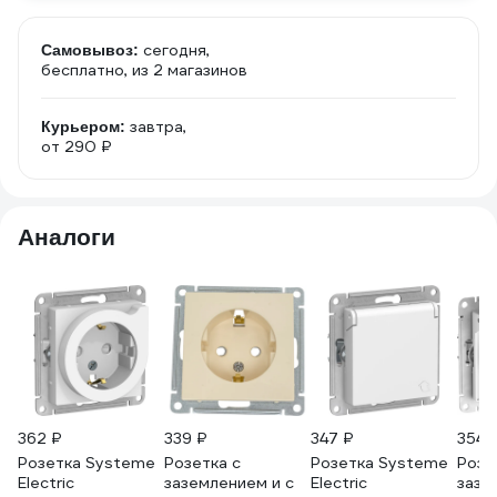
сегодня,
Самовывоз:
бесплатно
, из 2 магазинов
завтра,
Курьером:
от 290 ₽
Аналоги
362 ₽
339 ₽
347 ₽
354 
Розетка Systeme
Розетка с
Розетка Systeme
Розе
Electric
заземлением и с
Electric
зазе