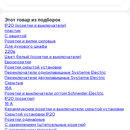
Этот товар из подборок
IP20 (розетки и выключатели)
пластик
С защитой
Розетки и вилки силовые
Для духового шкафа
220в
Цвет белый (розетки и выключатели)
Евророзетки
Розетки скрытой установки
Переключатели одноклавишные Systeme Electric
Переключатели двухклавишные Systeme Electric
Скрытые
16А
Розетки и выключатели оптом Schneider Electric
IP20 (розетки)
16 А
Керамические розетки и выключатели скрытой установки
Скрытой установки IP20
Розетки одинарные
С заземлением (штепсельные розетки)
С заземлением (розетки)