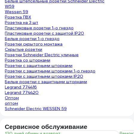
Белые штепсельные розетки Schneider Electric
W59
Wessen 59
Розетка ПВХ
Розетка на 3 шт
Пластиковые розетки 1-о гнездо
Пластиковые розетки с защитой IP20
Белые розетки 1-о гнездо
Розетки скрытого монтажа
Скрытые розетки
Розетки Schneider Electric уличные
Розетка со шторками
Розетки с защитными шторками
Розетки с защитными шторками 1-о гнездо
Розетки с защитными шторками IP20
Белые розетки с защитными шторками
Legrand 774416
Legrand 774420
Оптом
оптом
Schneider Electric WESSEN 59
Сервисное обслуживание
120 дней обмен и возврат
Ремонт