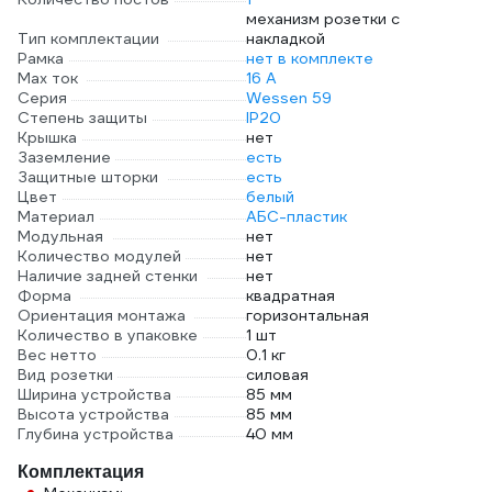
механизм розетки с
Тип комплектации
накладкой
Рамка
нет в комплекте
Max ток
16 А
Серия
Wessen 59
Степень защиты
IP20
Крышка
нет
Заземление
есть
Защитные шторки
есть
Цвет
белый
Материал
АБС-пластик
Модульная
нет
Количество модулей
нет
Наличие задней стенки
нет
Форма
квадратная
Ориентация монтажа
горизонтальная
Количество в упаковке
1 шт
Вес нетто
0.1 кг
Вид розетки
силовая
Ширина устройства
85 мм
Высота устройства
85 мм
Глубина устройства
40 мм
Комплектация