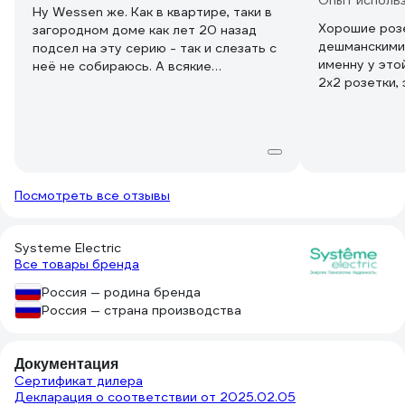
Опыт исполь
Ну Wessen же. Как в квартире, таки в
Хорошие розе
загородном доме как лет 20 назад
дешманскими,
подсел на эту серию - так и слезать с
именну у это
неё не собираюсь. А всякие
2х2 розетки,
новомодные Атласы и Легарнды с
расположени
безвинтовым (втычковым)
подсоединением пусть лесом идут
далеко и надолго. Тут один раз
качественно подвкючил - и потом на
всю оставшуюся жизнь уверен.
З.Ы. Н, понятно, что ес ть ещё и ABB и
Посмотреть все отзывы
настоящий япошшки всякоразные - но
там ценнники откровенно выше самой
высокой крыши зашкаливают. А тут
Systeme Electric
Все товары бренда
класснейшая и надёжнейшая (при
прямых руках) бюджетка.
Россия — родина бренда
Россия — страна производства
Документация
Сертификат дилера
Декларация о соответствии от 2025.02.05