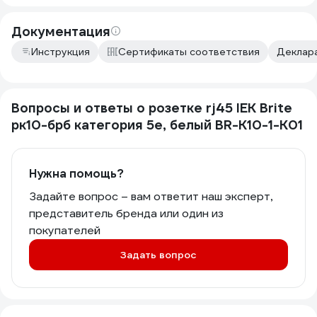
Документация
Инструкция
Сертификаты соответствия
Деклара
Вопросы и ответы о розетке rj45 IEK Brite
рк10-брб категория 5e, белый BR-K10-1-K01
Нужна помощь?
Задайте вопрос – вам ответит наш эксперт,
представитель бренда или один из
покупателей
Задать вопрос