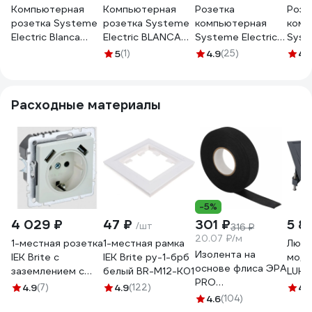
Компьютерная
Компьютерная
Розетка
Розе
розетка Systeme
розетка Systeme
компьютерная
комп
Electric Blanca
Electric BLANCA
Systeme Electric
Syst
внутр Беж RJ45,
RJ45, категория
ArtGallery, RJ45,
ArtGa
5
(1)
4.9
(25)
4.
кат.5E SE
5E, МОЛОЧНЫЙ
кат. 6A, механизм,
кат. 
BLNIS045007
BLNIS045002
Песочный
Гриф
GAL001286
GAL
Расходные материалы
-5%
4 029 ₽
47 ₽
301 ₽
5 8
/шт
316 ₽
20.07 ₽/м
1-местная розетка
1-местная рамка
Люк в
Изолента на
IEK Brite с
IEK Brite ру-1-брб
моду
основе флиса ЭРА
заземлением с
белый BR-M12-K01
LUK 4
PRO
защитными
супп
4.9
(7)
4.9
(122)
4.
PROFLEEC1915 19
шторками 16а с
4.6
(104)
коро
мм, 15 м, 0,3 мм,