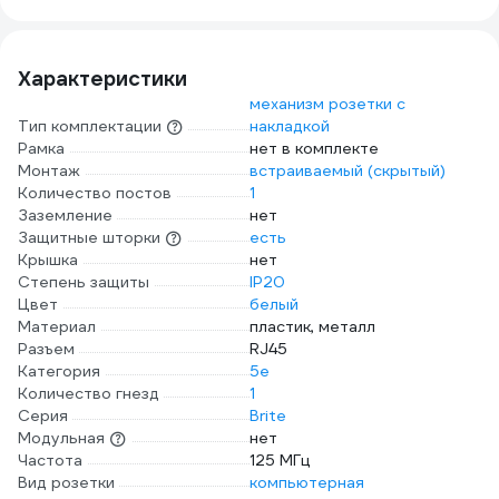
usb a+a 5в 3,1а
стал
черная Б0057181
рюш10-2-брж
жемчуг BR-R14-16-
U21-D31-K36
Характеристики
механизм розетки с
Тип комплектации
накладкой
Рамка
нет в комплекте
Монтаж
встраиваемый (скрытый)
Количество постов
1
Заземление
нет
Защитные шторки
есть
Крышка
нет
Степень защиты
IP20
Цвет
белый
Материал
пластик, металл
Разъем
RJ45
Категория
5е
Количество гнезд
1
Серия
Brite
Модульная
нет
Частота
125 МГц
Вид розетки
компьютерная