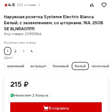
4.9
252 отзыва
Наружная розетка Systeme Electric Blanca
Белый, с заземлением, со шторками, 16А, 250В
SE BLNRA011111
Код товара: 20633644
Количество гнезд
1
2
3
4
Цвет
алюминий
антрацит
бежевый
белый
молочный
215 ₽
Начислим 2 бонуса
В корзину