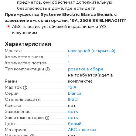
предметов, они обеспечат дополнительную
безопасность в доме, где есть дети
Преимущества Systeme Electric Blanca Белый, с
заземлением, со шторками, 16А, 250В SE BLNRA011111
ABS-пластик, устойчивый к царапинам и УФ-
излучениям
Характеристики
Монтаж
накладной (открытый)
Количество гнезд
1
Количество постов
1
Тип комплектации
розетка в сборе
не требуется(идет в
Рамка
комплекте)
Max ток
16 А
Серия
Blanca
Степень защиты
IP20
Крышка
нет
Заземление
есть
Защитные шторки
есть
Цвет
белый
Материал
АБС-пластик
Модульная
нет