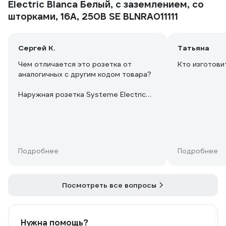
Electric Blanca Белый, с заземлением, со
шторками, 16А, 250В SE BLNRA011111
Сергей К.
Татьяна
Чем отличается это розетка от
Кто изготови
аналогичных с другим кодом товара?
Наружная розетка Systeme Electric
Blanca Белый, с заземлением, со
шторками (код товара 20632474)
Наружная розетка Systeme Electric
Blanca Белый, с заземлением, со
Подробнее
Подробнее
шторками (код товара 20633644)
Розетка Systeme Electric BLANCA
открытой установки, с заземлением,
Посмотреть все вопросы
со шторками, белый (Код товара
16314058)
Нужна помощь?