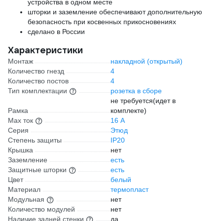
устройства в одном месте
шторки и заземление обеспечивают дополнительную
безопасность при косвенных прикосновениях
сделано в России
Характеристики
Монтаж
накладной (открытый)
Количество гнезд
4
Количество постов
4
Тип комплектации
розетка в сборе
не требуется(идет в
Рамка
комплекте)
Max ток
16 А
Серия
Этюд
Степень защиты
IP20
Крышка
нет
Заземление
есть
Защитные шторки
есть
Цвет
белый
Материал
термопласт
Модульная
нет
Количество модулей
нет
Наличие задней стенки
да