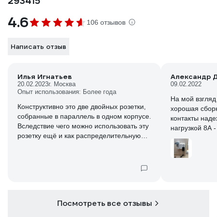
293415
4.6
106 отзывов
Написать отзыв
Илья Игнатьев
Александр Д
20.02.2023
г. Москва
09.02.2022
Опыт использования: Более года
На мой взгляд
Конструктивно это две двойных розетки,
хорошая сборк
собранные в параллель в одном корпусе.
контакты наде
Вследствие чего можно использовать эту
нагрузкой 8А 
розетку ещё и как распределительную
коробку, например - сделать отвод для
подключения светильника (доступны
дополнительные точки подключения
проводов, см. стрелочки на фото).
Соединительные провода внутри
добротные, лучше сразу протянуть для
Посмотреть все отзывы
наилучшего контакта.