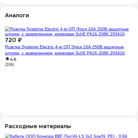
Аналоги
720 ₽
Розетка Systeme Electric 4-м ОП Этюд 16А 250В защитные
шторки, с заземлением, кремовая SchE PA16-208K 293416
4.6
(106)
7
3-
за
(2
Расходные материалы