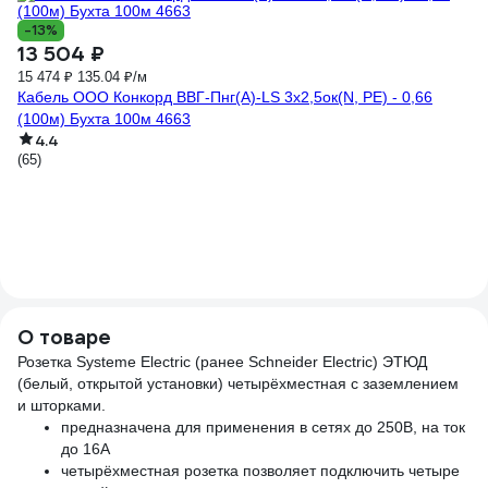
-13%
13 504 ₽
15 474 ₽
135.04 ₽/м
Кабель ООО Конкорд ВВГ-Пнг(А)-LS 3x2,5ок(N, PE) - 0,66
(100м) Бухта 100м 4663
4.4
9
(65)
39
Тк
19
(8)
О товаре
Розетка Systeme Electric (ранее Schneider Electric) ЭТЮД
(белый, открытой установки) четырёхместная с заземлением
и шторками.
предназначена для применения в сетях до 250В, на ток
до 16А
четырёхместная розетка позволяет подключить четыре