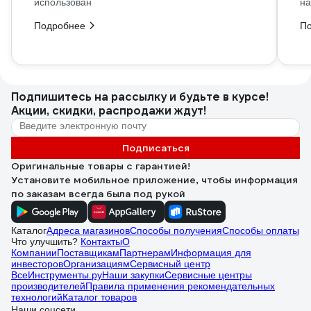
использован
на
Подробнее
П
Подпишитесь
на рассылку
и будьте в курсе!
Акции, скидки, распродажи ждут!
Подписаться
Оригинальные товары с гарантией!
Установите мобильное приложение, чтобы информация
по заказам всегда была под рукой
Каталог
Адреса магазинов
Способы получения
Способы оплаты
Что улучшить?
Контакты
О
Компании
Поставщикам
Партнерам
Информация для
инвесторов
Организациям
Сервисный центр
ВсеИнструменты.ру
Наши закупки
Сервисные центры
производителей
Правила применения рекомендательных
технологий
Каталог товаров
Наши соцсети