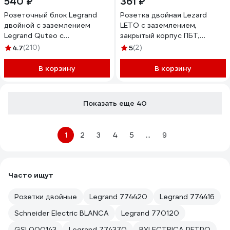
540 ₽
361 ₽
Розеточный блок Legrand
Розетка двойная Lezard
двойной с заземлением
LETO с заземлением,
Legrand Quteo с
закрытый корпус ПБТ,
предварительным
чёрный бархат 752-4200-
4.7
(210)
5
(2)
подключением без шторок
127B
IP20 16А 250В винтовые
В корзину
В корзину
зажимы накладной монтаж
дерево 782293
Показать еще 40
1
2
3
4
5
...
9
Часто ищут
Розетки двойные
Legrand 774420
Legrand 774416
Schneider Electric BLANCA
Legrand 770120
GSL000143
Legrand 774370
BYLECTRICA РЕТРО