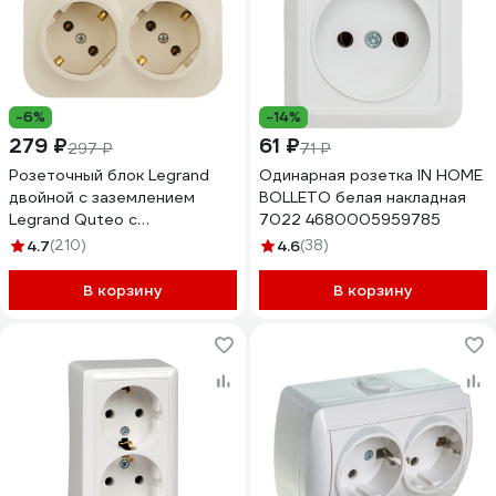
-6%
-14%
279 ₽
61 ₽
297 ₽
71 ₽
Розеточный блок Legrand
Одинарная розетка IN HOME
двойной с заземлением
BOLLETO белая накладная
Legrand Quteo с
7022 4680005959785
предварительным
4.7
(210)
4.6
(38)
подключением без шторок
IP20 16А 250В винтовые
В корзину
В корзину
зажимы накладной монтаж
слоновая кость 782263