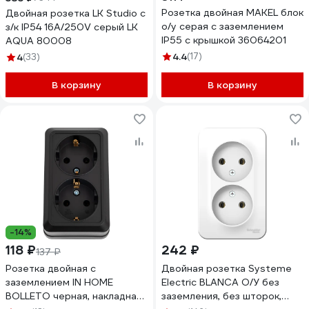
Розетка двойная MAKEL блок
Двойная розетка LK Studio с
о/у серая с заземлением
з/к IP54 16А/250V серый LK
IP55 с крышкой 36064201
AQUA 80008
4.4
(17)
4
(33)
В корзину
В корзину
-14%
118 ₽
242 ₽
137 ₽
Розетка двойная с
Двойная розетка Systeme
заземлением IN HOME
Electric BLANCA О/У без
BOLLETO черная, накладная
заземления, без шторок,