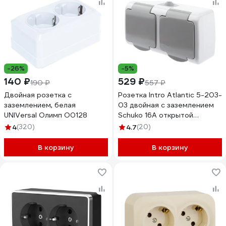
-26%
-5%
140 ₽
529 ₽
190 ₽
557 ₽
Двойная розетка с
Розетка Intro Atlantic 5-203-
заземлением, белая
03 двойная с заземлением
UNIVersal Олимп О0128
Schuko 16А открытой
установки серый Б0051060
4
(320)
4.7
(20)
В корзину
В корзину