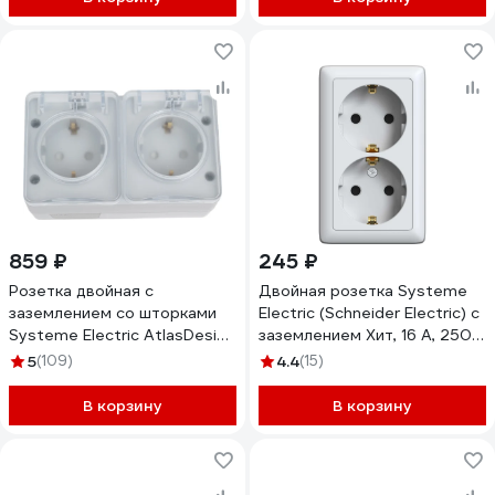
859 ₽
245 ₽
Розетка двойная с
Двойная розетка Systeme
заземлением со шторками
Electric (Schneider Electric) с
Systeme Electric AtlasDesign
заземлением Хит, 16 А, 250
Profi IP54, 16 АХ, 250 В,
В, Белый RA16-238I-B
5
(109)
4.4
(15)
открытой установки, Серый
ATN543026
В корзину
В корзину