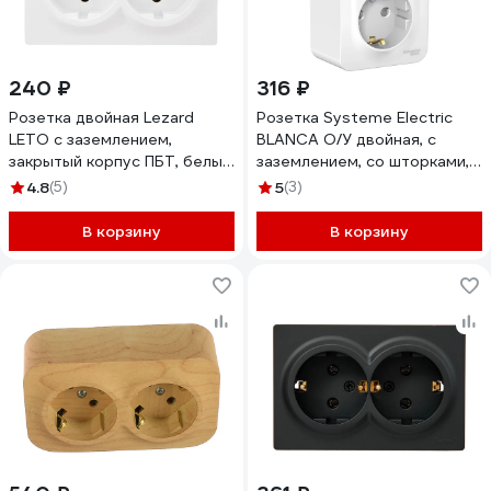
240 ₽
316 ₽
Розетка двойная Lezard
Розетка Systeme Electric
LETO с заземлением,
BLANCA О/У двойная, с
закрытый корпус ПБТ, белый
заземлением, со шторками,
752-0200-127B
белый BLNRA011201
4.8
(5)
5
(3)
В корзину
В корзину