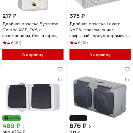
217 ₽
375 ₽
Двойная розетка Systeme
Двойная розетка Lezard
Electric ХИТ, О/У, с
NATA, с заземлением,
заземлением, без шторок,
закрытый корпус, керамика,
белый RA16-238-B
белый, 710-0200-127
4.6
(60)
4.9
(33)
В корзину
В корзину
-33%
-17%
489 ₽
676 ₽
811 ₽
585 ₽
734 ₽