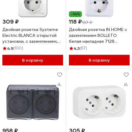
-14%
309 ₽
118 ₽
137 ₽
Двойная розетка Systeme
Двойная розетка IN HOME с
Electric BLANCA открытой
заземлением BOLLETO
установки, с заземлением,
белая накладная 7128
без шторок, белый
4680005959839
4.9
(100)
4.3
(67)
BLNRA010211
В корзину
В корзину
958 ₽
305 ₽