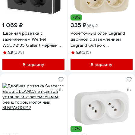
-8%
1 069 ₽
335 ₽
364 ₽
Двойная розетка с
Розеточный блок Legrand
заземлением Werkel
двойной с заземлением
W5072135 Gallant черный
Legrand Quteo с
хром a050977
предварительным
4.8
(239)
4.6
(215)
подключением со шторками
IP20 16А 250В винтовые
В корзину
В корзину
зажимы накладной монтаж
слоновая кость 782267
-7%