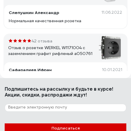
Слепушкин Александр
11.06.2022
Нормальная качественная розетка
42 отзыва
Отзыв о розетке WERKEL W1171004 с
заземлением графит рифленый a050761
Сафаралиев Ифран
10.01.2021
Чётко
Подпишитесь
на рассылку
и будьте в курсе!
Акции, скидки, распродажи ждут!
45 отзывов
Отзыв о розетке Legrand 2X2К без
шторок, белая 782231
Денис Д.
14.04.2023
Подписаться