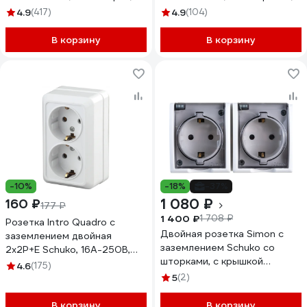
АНТРАЦИТ BLNRA010216
изол.пл., 16а, 250в, антрацит
4.9
(417)
4.9
(104)
BLNRA011216
В корзину
В корзину
-10%
-18%
-37%
1 080 ₽
160 ₽
177 ₽
1 400 ₽
1 708 ₽
Розетка Intro Quadro с
Двойная розетка Simon с
заземлением двойная
заземлением Schuko со
2x2P+E Schuko, 16А-250В,
шторками, с крышкой
IP20, открытая установка,
4.6
(175)
полупрозрачной, IP54, 16А
белый, Б0053800
5
(2)
250В 1594443-030
В корзину
В корзину