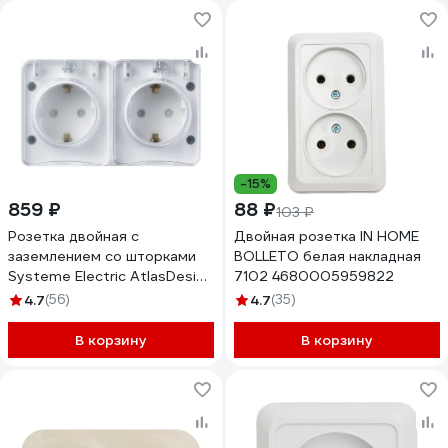
белый 782237
-15%
859 ₽
88 ₽
103 ₽
Розетка двойная с
Двойная розетка IN HOME
заземлением со шторками
BOLLETO белая накладная
Systeme Electric AtlasDesign
7102 4680005959822
Profi IP54, 16 АХ, 250 В,
4.7
(56)
4.7
(35)
открытой установки, Белый
ATN540126
В корзину
В корзину