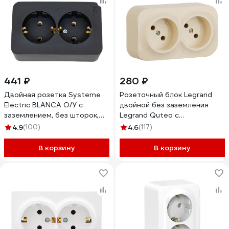
441 ₽
280 ₽
Двойная розетка Systeme
Розеточный блок Legrand
Electric BLANCA О/У с
двойной без заземления
заземлением, без шторок,
Legrand Quteo с
АНТРАЦИТ BLNRA010206
предварительным
4.9
(100)
4.6
(117)
подключением без шторок
IP20 16А 250В винтовые
В корзину
В корзину
зажимы накладной монтаж
слоновая кость 782261