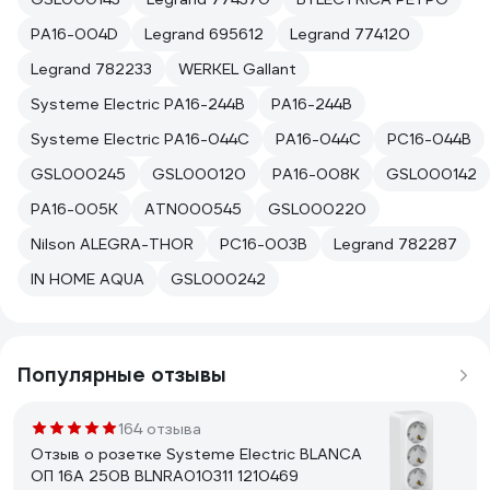
PA16-004D
Legrand 695612
Legrand 774120
Legrand 782233
WERKEL Gallant
Systeme Electric PA16-244B
PA16-244B
Systeme Electric PA16-044C
PA16-044C
PC16-044B
GSL000245
GSL000120
PA16-008K
GSL000142
PA16-005K
ATN000545
GSL000220
Nilson ALEGRA-THOR
PC16-003B
Legrand 782287
IN HOME AQUA
GSL000242
Популярные отзывы
164 отзыва
Отзыв о розетке Systeme Electric BLANCA
ОП 16А 250В BLNRA010311 1210469