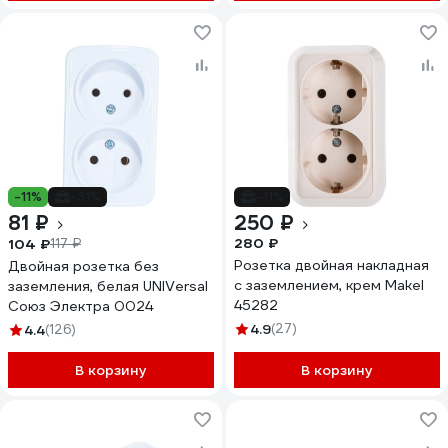
-11%
-31%
-11%
81 ₽
250 ₽
280 ₽
104 ₽
117 ₽
Розетка двойная накладная
Двойная розетка без
с заземлением, крем Makel
заземления, белая UNIVersal
45282
Союз Электра 0024
4.9
(27)
4.4
(126)
В корзину
В корзину