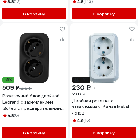
7128B 4690612061061
БЕЛЫЙ BLNRA000211
3.8
(13)
4.8
(142)
В корзину
В корзину
-5%
-15%
230 ₽
509 ₽
536 ₽
270 ₽
Розеточный блок двойной
Двойная розетка с
Legrand с заземлением
заземлением, белая Makel
Quteo с предварительным
45182
подключением без шторок
4.8
(6)
IP20 16А 250В винтовые
4.6
(16)
зажимы накладной монтаж -
черный матовый 782470
В корзину
В корзину