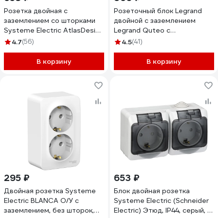
Розетка двойная с
Розеточный блок Legrand
заземлением со шторками
двойной с заземлением
Systeme Electric AtlasDesign
Legrand Quteo с
Profi IP54, 16 АХ, 250 В,
предварительным
4.7
(56)
4.5
(41)
открытой установки,
подключением без шторок
Антрацит ATN544026
IP20 16А 250В винтовые
В корзину
В корзину
зажимы накладной монтаж
белый 782233
295 ₽
653 ₽
Двойная розетка Systeme
Блок двойная розетка
Electric BLANCA О/У с
Systeme Electric (Schneider
заземлением, без шторок,
Electric) Этюд, IP44, серый, с