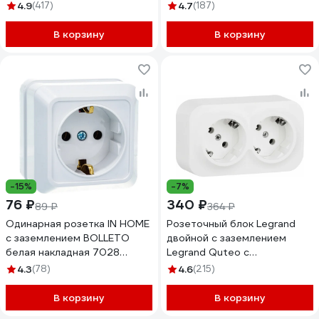
БЕЛЫЙ BLNRA010201
заземлением, защитные
4.9
(417)
4.7
(187)
шторки PA16-244C
В корзину
В корзину
-15%
-7%
76 ₽
340 ₽
89 ₽
364 ₽
Одинарная розетка IN HOME
Розеточный блок Legrand
с заземлением BOLLETO
двойной с заземлением
белая накладная 7028
Legrand Quteo с
4680005959792
предварительным
4.3
(78)
4.6
(215)
подключением со шторками
IP20 16А 250В винтовые
В корзину
В корзину
зажимы накладной монтаж