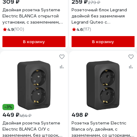
309 ₽
259 ₽
279 ₽
Двойная розетка Systeme
Розеточный блок Legrand
Electric BLANCA открытой
двойной без заземления
установки, с заземлением,
Legrand Quteo с
без шторок, молочный
предварительным
4.9
(100)
4.6
(117)
BLNRA010212
подключением без шторок
IP20 16А 250В винтовые
В корзину
В корзину
зажимы накладной монтаж
белый 782231
-3%
449 ₽
498 ₽
464 ₽
Двойная розетка Systeme
Розетка Systeme Electric
Electric BLANCA О/У с
Blanca о/у, двойная, с
заземлением, без шторок,
заземлением, со шторками,