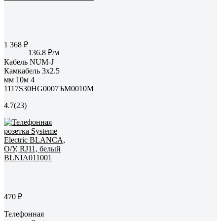
1 368 ₽
136.8 ₽/м
Кабель NUM-J
Камкабель 3x2.5
мм 10м 4
1117S30HG0007ЪM0010М
4.7
(23)
470 ₽
Телефонная