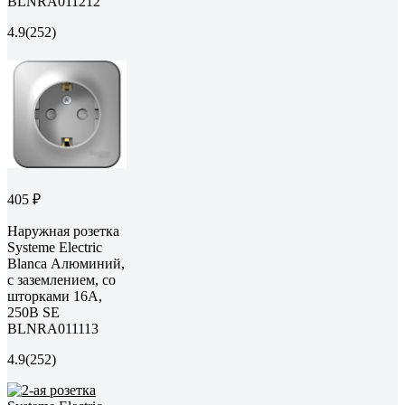
BLNRA011212
4.9
(252)
405 ₽
Наружная розетка
Systeme Electric
Blanca Алюминий,
с заземлением, со
шторками 16А,
250В SE
BLNRA011113
4.9
(252)