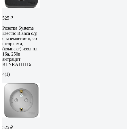
525 ₽
Розетка Systeme
Electric Blanca о/у,
с заземлением, со
шторками,
(компакт) изол.пл,
16а, 250в,
антрацит
BLNRA111116
4
(1)
525 ₽