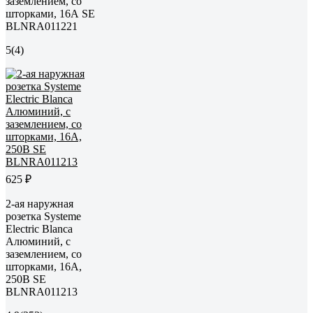
заземлением, со
шторками, 16А SE
BLNRA011221
5
(4)
625 ₽
2-ая наружная
розетка Systeme
Electric Blanca
Алюминий, с
заземлением, со
шторками, 16А,
250В SE
BLNRA011213