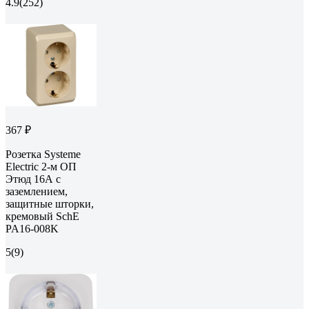
4.9
(252)
367 ₽
Розетка Systeme
Electric 2-м ОП
Этюд 16А с
заземлением,
защитные шторки,
кремовый SchE
PA16-008K
5
(9)