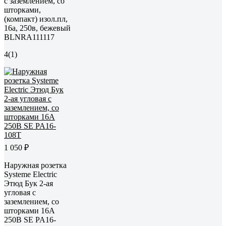
с заземлением, со
шторками,
(компакт) изол.пл,
16а, 250в, бежевый
BLNRA111117
4
(1)
1 050 ₽
Наружная розетка
Systeme Electric
Этюд Бук 2-ая
угловая с
заземлением, со
шторками 16А
250B SE PA16-