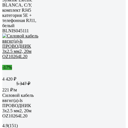
BLANCA, С/У,
комплект RJ45
категория 5E +
телефонная RJ11,
белый
BLNIS045111
-17%
4 420 ₽
5 347 ₽
221 ₽/м
Силовой кабель
ввгнг(a)-ls
ПРОВОДНИК
3x2.5 мм2, 20м
OZ10264L20
4.9
(151)