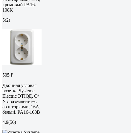
кремовый PA16-
108K
5
(2)
505 ₽
Двойная угловая
розетка Systeme
Electric ЭТЮД, О/
У с заземлением,
со шторками, 16А,
белый, PA16-108B
4.9
(56)