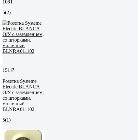
108T
5
(2)
151 ₽
Розетка Systeme
Electric BLANCA
О/У с заземлением,
со шторками,
молочный
BLNRA011102
5
(1)