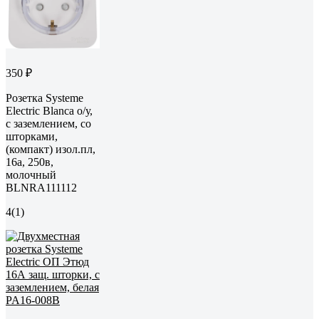
350 ₽
Розетка Systeme
Electric Blanca о/у,
с заземлением, со
шторками,
(компакт) изол.пл,
16а, 250в,
молочный
BLNRA111112
4
(1)