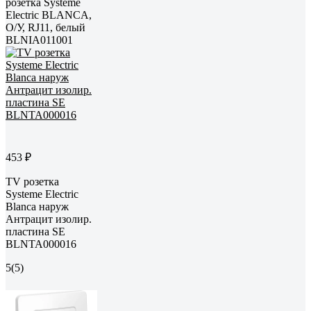
розетка Systeme
Electric BLANCA,
О/У, RJ11, белый
BLNIA011001
453 ₽
TV розетка
Systeme Electric
Blanca наруж
Антрацит изолир.
пластина SE
BLNTA000016
5
(5)