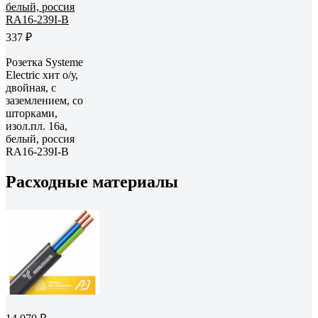
337 ₽
Розетка Systeme
Electric хит о/у,
двойная, с
заземлением, со
шторками,
изол.пл. 16а,
белый, россия
RA16-239I-B
Расходные материалы