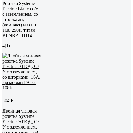
Розетка Systeme
Electric Blanca о/у,
с заземлением, со
шторками,
(компакт) изол.пл,
16а, 250в, титан
BLNRA111114
4
(1)
504 ₽
Двойная угловая
розетка Systeme
Electric ЭТЮД, O/
У с заземлением,
со шторками, 16А,