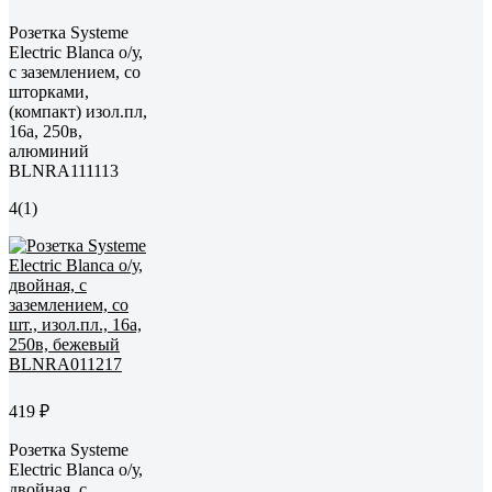
Розетка Systeme
Electric Blanca о/у,
с заземлением, со
шторками,
(компакт) изол.пл,
16а, 250в,
алюминий
BLNRA111113
4
(1)
419 ₽
Розетка Systeme
Electric Blanca о/у,
двойная, с