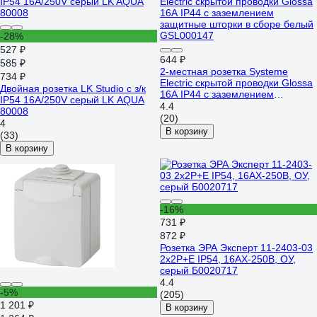
-28%
527 ₽
644 ₽
585 ₽
2-местная розетка Systeme
734 ₽
Electric скрытой проводки Glossa
Двойная розетка LK Studio с з/к
16А IP44 с заземлением
IP54 16А/250V серый LK AQUA
защитные шторки в сборе белый
4.4
80008
GSL000147
(20)
4
В корзину
(33)
В корзину
-16%
731 ₽
872 ₽
Розетка ЭРА Эксперт 11-2403-03
2х2P+E IP54, 16АХ-250В, ОУ,
серый Б0020717
4.4
-5%
(205)
1 201 ₽
В корзину