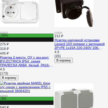
-29%
212 ₽
-38%
Розетка наружной установки
Lezard 103 прямая с заглушкой
275 ₽
2Р+РЕ 1х16А 220-240V 106-
318 ₽
0400-0103/103
4.5
445 ₽
(26)
Розетка 2-местн. ОУ с заз.конт.
В корзину
BYLECTRICA IP54, серия
ПРАЛЕСКА АКВА, белый, РА16-
303
4.5
(173)
В корзину
-3%
-16%
640 ₽