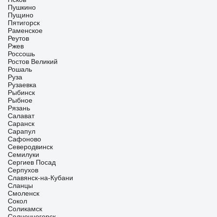
Пушкино
Пущино
Пятигорск
Раменское
Реутов
Ржев
Россошь
Ростов Великий
Рошаль
Руза
Рузаевка
Рыбинск
Рыбное
Рязань
Салават
Саранск
Сарапул
Сафоново
Северодвинск
Семилуки
Сергиев Посад
Серпухов
Славянск-на-Кубани
Сланцы
Смоленск
Сокол
Соликамск
Солнечногорск