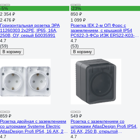
-5%
-23%
2 354 ₽
850 ₽
2 476 ₽
1 099 ₽
Горизонтальная розетка ЭРА
Розетка IEK 2-м ОП Форс с
11260303 2х2PE, IP65, 16A,
заземлением, с крышкой IP54
250В, ОУ, серый Б0035991
РСб22-3-ФСр ИЭК ERS22-K03-
16-54-DC
4.7
4.7
(59)
(53)
В корзину
В корзину
859 ₽
549 ₽
Розетка двойная с заземлением
Розетка с заземлением со
со шторками Systeme Electric
шторками AtlasDesign Profi IP54,
AtlasDesign Profi IP54, 16 АХ, 250
16 АХ, 250 В, открытой
В, открытой установки, Белый
установки, Антрацит Systeme
4.7
4.7