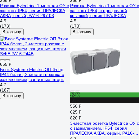
258 ₽
258 ₽
Розетка Bylectrica 1-местная ОУ с
Розетка Bylectrica 1-местная ОУ с
заз.конт. IP54, серия ПРАЛЕСКА
заз.конт. IP54, с прозрачной
АКВА, серый, РА16-297 03
крышкой, серия ПРАЛЕСКА
АКВА, серый РА16-297 (02)
4.5
4.5
(173)
(173)
В корзину
В корзину
655 ₽
Блок Systeme Electric ОП Этюд
IP44 белая, 2-местая розетка с
заземлением, защитные шторки
SchE PA16-244B
4.7
(187)
-24%
В корзину
-33%
550 ₽
625 ₽
820 ₽
3-местная розетка Bylectrica ОУ с
с заземлением, IP54, серия
ПРАЛЕСКА АКВА, серый, РА16-
0132(03)
4.3