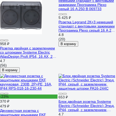
5 425 ₽
Розетка Legrand 2К+3 немецкий
стандарт с винтовыми зажимами
Программа Plexo серый 16 A 250
В 069733
4.8
(20)
958 ₽
В корзину
Розетка двойная с заземлением
со шторками Systeme Electric
AtlasDesign Profi IP54, 16 АХ, 250
В, открытой установки, Антрацит
4.7
ATN544026
(56)
В корзину
-23%
653 ₽
370 ₽
Блок двойная розетка Systeme
Electric (Schneider Electric) Этюд,
479 ₽
IP44, серый, с заземлением,
Двухместная розетка с
защитные шторки PA16-244C
4.7
защитными крышками EKF