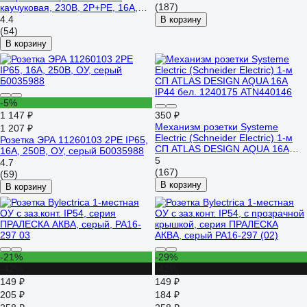
(187)
каучуковая, 230В, 2P+PE, 16A,
IP44 RPS-018-16-230-44
4.4
В корзину
(54)
В корзину
-5%
1 147 ₽
350 ₽
Механизм розетки Systeme
1 207 ₽
Electric (Schneider Electric) 1-м
Розетка ЭРА 11260103 2PE IP65,
СП ATLAS DESIGN AQUA 16А
16A, 250В, ОУ, серый Б0035988
IP44 бел. 1240175 ATN440146
5
4.7
(167)
(59)
В корзину
В корзину
-21%
-29%
-42%
-42%
149 ₽
149 ₽
205 ₽
184 ₽