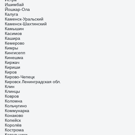
Ишимбай
Йошкар-Ола
Калуга
Каменск-Уральский
Каменск-Шахтинский
Камышин
Касимов
Кашира
Кемерово
Кимры
Кингисепп
Кинешма
Киржач
Кириши
Киров
Кирово-Чепецк
Кировск Ленинградская обл.
Клин
Клинцы
Ковров
Коломна
Кольчугино
Коммунарка
Конаково
Копейск
Королёв
Кострома
Котельники