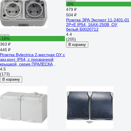
-5%
479 ₽
504 ₽
Розетка ЭРА Эксперт 11-2401-01
2P+E IP54, 16АХ-250В, ОУ,
белый Б0020712
4.4
-18%
(205)
363 ₽
В корзину
445 ₽
Розетка Bylectrica 2-местная ОУ с
заз.конт. IP54, с прозрачной
крышкой, серия ПРАЛЕСКА
АКВА, серый, РА16-303 (02)
4.5
(173)
В корзину