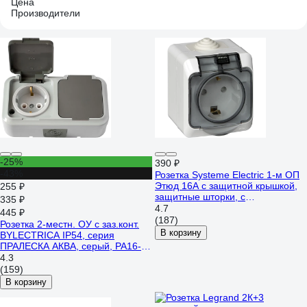
Цена
Производители
-25%
390 ₽
-43%
Розетка Systeme Electric 1-м ОП
Этюд 16А с защитной крышкой,
255 ₽
защитные шторки, с
335 ₽
заземлением, IP44, белая PA16-
4.7
445 ₽
044B
(187)
Розетка 2-местн. ОУ с заз.конт.
В корзину
BYLECTRICA IP54, серия
ПРАЛЕСКА АКВА, серый, РА16-
303 03 РА16-303 (03)
4.3
(159)
В корзину