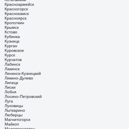
Красноармейск
Красногорск
Краснокамск
Красноярск
Кропоткин
Крымск
Кстово
Кубинка
Кузнецк
Курган
Куровское
Курск
Курчатов
Лабинск
Лакинск
Ленинск-Кузнецкий
Ликино-Дулево
Липецк
Лиски
Лобня
Лосино-Петровский
Луга
Луховицы
Лыткарино
Люберцы
Магнитогорск
Майкоп
Малоярославец