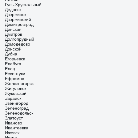
Гусь-Хрустальный
Дедовск
Дзержинск
Дзержинский
Димитровград
Динская
Дмитров
Долгопрудный
Домодедово
Донской
Дубна
Егорьевск
Елабуга
Елец
Ессентуки
Ефремов
Железногорск
Жигулевск
Жуковский
Зарайск
Звенигород
Зеленоград
Зеленодольск
Златоуст
Иваново
Ивантеевка
Ижевск
Истра