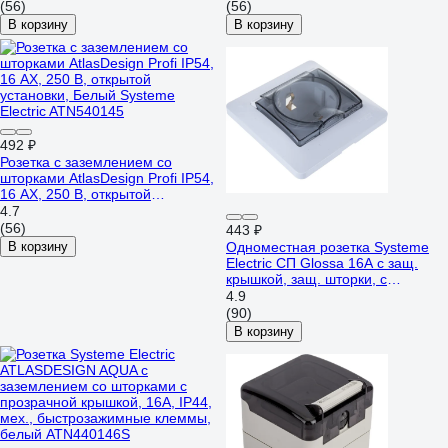
ATN540126
Electric ATN544045
(56)
(56)
В корзину
В корзину
492 ₽
Розетка с заземлением со
шторками AtlasDesign Profi IP54,
16 АХ, 250 В, открытой
установки, Белый Systeme
4.7
Electric ATN540145
(56)
443 ₽
В корзину
Одноместная розетка Systeme
Electric СП Glossa 16А с защ.
крышкой, защ. шторки, с
заземлением IP44 белая
4.9
GSL000148
(90)
В корзину