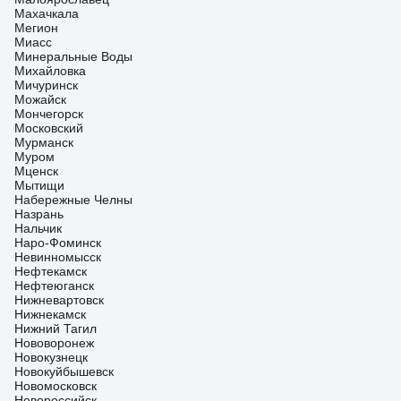
Махачкала
Мегион
Миасс
Минеральные Воды
Михайловка
Мичуринск
Можайск
Мончегорск
Московский
Мурманск
Муром
Мценск
Мытищи
Набережные Челны
Назрань
Нальчик
Наро-Фоминск
Невинномысск
Нефтекамск
Нефтеюганск
Нижневартовск
Нижнекамск
Нижний Тагил
Нововоронеж
Новокузнецк
Новокуйбышевск
Новомосковск
Новороссийск