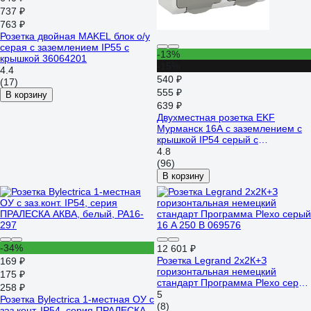
737 ₽
763 ₽
Розетка двойная MAKEL блок о/у
серая с заземлением IP55 с
-13%
крышкой 36064201
-15%
4.4
540 ₽
(17)
555 ₽
В корзину
639 ₽
Двухместная розетка EKF
Мурманск 16А с заземлением с
крышкой IP54 серый с
защитными шторками EFR16-
4.8
129-30-54
(96)
В корзину
-34%
12 601 ₽
Розетка Legrand 2х2К+З
169 ₽
горизонтальная немецкий
175 ₽
стандарт Программа Plexo серый
258 ₽
16 A 250 В 069576
5
Розетка Bylectrica 1-местная ОУ с
(8)
заз.конт. IP54, серия ПРАЛЕСКА