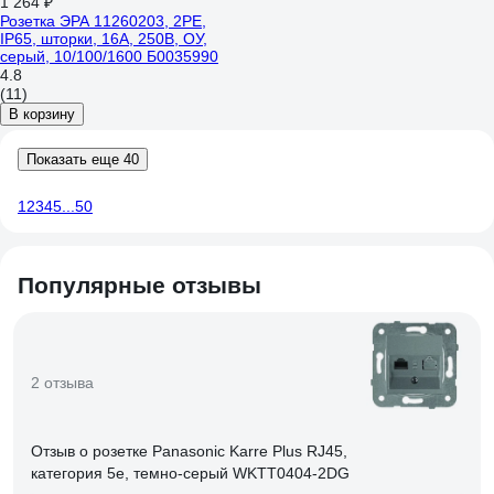
1 264 ₽
Розетка ЭРА 11260203, 2PE,
IP65, шторки, 16A, 250В, ОУ,
серый, 10/100/1600 Б0035990
4.8
(11)
В корзину
Показать еще 40
1
2
3
4
5
...
50
Популярные отзывы
2 отзыва
Отзыв о розетке Panasonic Karre Plus RJ45,
категория 5e, темно-серый WKTT0404-2DG