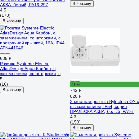
В корзину
АКВА, белый, РА16-297
4.5
(173)
В корзину
635 ₽
Розетка Systeme Electric
AtlasDesign Aqua Карбон, с
заземлением, со шторками, с
прозрачной крышкой, 16А, IP44
5
ATN441046
(16)
-10%
В корзину
742 ₽
820 ₽
3-местная розетка Bylectrica ОУ с
с заземлением, IP54, серия
ПРАЛЕСКА АКВА, белый, РА16-
0132
4.3
(159)
В корзину