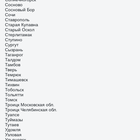
Сосново
Сосновый Бор
Сочи
Ставрополь
Старая Купавна
Старый Оскол
Стерлитамак
Ступино
Сургут
Сызрань
Таганрог
Талдом
Тамбов
Тверь
Темрюк
Тимашевск
Тихвин
Тобольск
Тольятти
Томск
Троицк Московская обл.
Троицк Челябинская обл.
Туапсе
Туймазы
Тутаев
Удомля
Узловая
Ульяновск