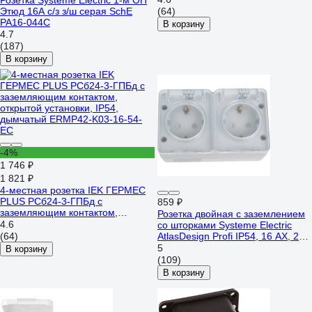
Розетка Systeme Electric 1-м ОП
ERMP22-K03-16-54-EC
Этюд 16А c/з з/ш серая SchE
(64)
PA16-044C
В корзину
4.7
(187)
В корзину
-4%
1 746 ₽
1 821 ₽
4-местная розетка IEK ГЕРМЕС
PLUS РСб24-3-ГПБд с
859 ₽
заземляющим контактом,
Розетка двойная с заземлением
открытой установки, IP54,
4.6
со шторками Systeme Electric
дымчатый ERMP42-K03-16-54-
(64)
AtlasDesign Profi IP54, 16 АХ, 250
EC
В, открытой установки, Серый
5
В корзину
ATN543026
(109)
В корзину