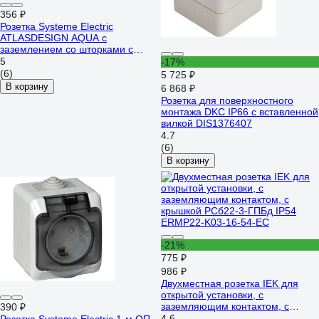
356 ₽
Розетка Systeme Electric
ATLASDESIGN AQUA с
заземлением со шторками с
прозрачной крышкой, 16А, IP44,
5
-17%
мех., быстрозажимные клеммы,
(6)
5 725 ₽
белый ATN440146S
В корзину
6 868 ₽
Розетка для поверхностного
монтажа DKC IP66 с вставленной
вилкой DIS1376407
4.7
(6)
В корзину
-21%
775 ₽
986 ₽
Двухместная розетка IEK для
открытой установки, с
заземляющим контактом, с
390 ₽
крышкой РСб22-3-ГПБд IP54
4.6