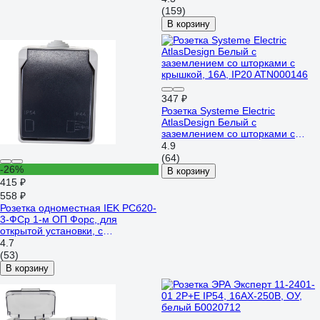
(159)
В корзину
347 ₽
Розетка Systeme Electric
AtlasDesign Белый с
заземлением со шторками с
крышкой, 16А, IP20 ATN000146
4.9
(64)
-26%
В корзину
415 ₽
558 ₽
Розетка одноместная IEK РСб20-
3-ФСр 1-м ОП Форс, для
открытой установки, с
заземлением, с крышкой, IP54,
4.7
ERS12-K03-16-54-DC
(53)
В корзину