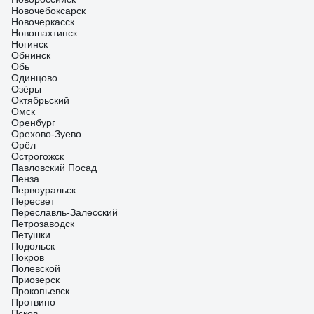
Новочебоксарск
Новочеркасск
Новошахтинск
Ногинск
Обнинск
Обь
Одинцово
Озёры
Октябрьский
Омск
Оренбург
Орехово-Зуево
Орёл
Острогожск
Павловский Посад
Пенза
Первоуральск
Пересвет
Переславль-Залесский
Петрозаводск
Петушки
Подольск
Покров
Полевской
Приозерск
Прокопьевск
Протвино
Псков