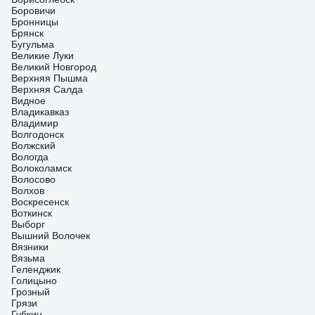
Боровичи
Бронницы
Брянск
Бугульма
Великие Луки
Великий Новгород
Верхняя Пышма
Верхняя Салда
Видное
Владикавказ
Владимир
Волгодонск
Волжский
Вологда
Волоколамск
Волосово
Волхов
Воскресенск
Воткинск
Выборг
Вышний Волочек
Вязники
Вязьма
Геленджик
Голицыно
Грозный
Грязи
Губкин