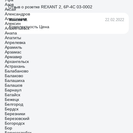
Азов
Отзыв о розетке REXANT 2, 6P-4C 03-0002
Аксай
Александров
Алексеевка
22.02.2022
Максим М.
Алексин
Комплектность Цена
Альметьевск
Анапа
Апатиты
Апрелевка
Арамиль
Арзамас
Армавир
Архангельск
Астрахань
Балабаново
Балаково
Балашиха
Балашов
Барнаул
Батайск
Бежецк
Белгород
Бердск
Березники
Березовский
Богородск
Бор
Борисоглебск