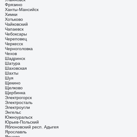
Фрязино
Ханты-Мансийск
Химки
Хотьково
Чайковский
Чапаевск
Чебоксары
Череповец
Черкесск
Черноголовка
Чехов
Шадринск
Шатура
Шаховская
Шахты
Шуя
Щекино
Щелково
Щербинка
Электрогорск
Электросталь
Электроугли
Энгельс
Южноуральск
Юрьев-Польский
Яблоновский респ. Адыгея
Ярославль
Ярцево