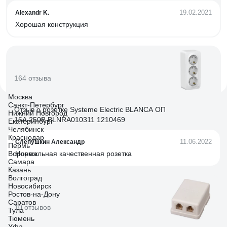
19.02.2021
Alexandr K.
Хорошая конструкция
164 отзыва
Москва
Санкт-Петербург
Отзыв о розетке Systeme Electric BLANCA ОП
Нижний Новгород
16А 250В BLNRA010311 1210469
Екатеринбург
Челябинск
Краснодар
11.06.2022
Слепушкин Александр
Пермь
Воронеж
Нормальная качественная розетка
Самара
Казань
Волгоград
Новосибирск
Ростов-на-Дону
Саратов
10 отзывов
Тула
Тюмень
Уфа