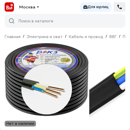
Москва
Для юрлиц
Поиск в каталоге
Главная
/
Электрика и свет
/
Кабель и провод
/
ВВГ
/
Пло
Нет в наличии