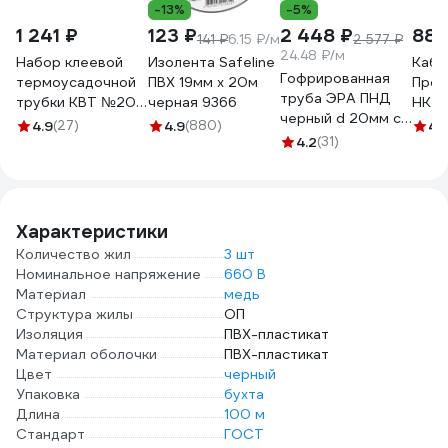
-13%
-5%
1 241 ₽
123 ₽
2 448 ₽
880
141 ₽
6.15 ₽/м
2 577 ₽
24.48 ₽/м
Набор клеевой
Изолента Safeline
Кабе
Гофрированная
термоусадочной
ПВХ 19мм х 20м
Проф
труба ЭРА ПНД
трубки КВТ №20
черная 9366
НК-1
черный d 20мм с
86582
4.9
(27)
4.9
(880)
4.
зонд. легкая 100м
4.2
(31)
Б0036825
Характеристики
Количество жил
3 шт
Номинальное напряжение
660 В
Материал
медь
Структура жилы
ОП
Изоляция
ПВХ-пластикат
Материал оболочки
ПВХ-пластикат
Цвет
черный
Упаковка
бухта
Длина
100 м
Стандарт
ГОСТ