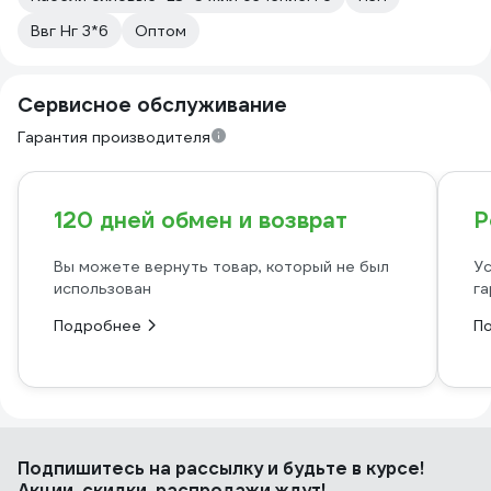
Ввг Нг 3*6
Оптом
Сервисное обслуживание
Гарантия производителя
120 дней обмен и возврат
Р
Вы можете вернуть товар, который не был
Ус
использован
га
Подробнее
П
Подпишитесь
на рассылку
и будьте в курсе!
Акции, скидки, распродажи ждут!