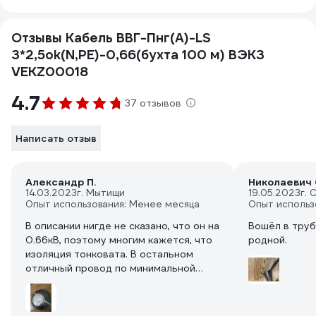
Отзывы Кабель ВВГ-Пнг(А)-LS
3*2,5ok(N,PE)-0,66(бухта 100 м) ВЭКЗ
VEKZ00018
4.7
37 отзывов
Написать отзыв
Александр П.
Николаевич 
14.03.2023
г. Мытищи
19.05.2023
г. 
Опыт использования: Менее месяца
Опыт использ
В описании нигде не сказано, что он на
Вошёл в труб
0.66кВ, поэтому многим кажется, что
родной.
изоляция тонковата. В остальном
отличный провод по минимальной
цене.