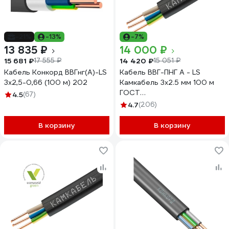
-21%
-13%
-7%
13 835 ₽
14 000 ₽
15 681 ₽
14 420 ₽
17 555 ₽
15 051 ₽
Кабель Конкорд ВВГнг(А)-LS
Кабель ВВГ-ПНГ А - LS
3х2,5-0,66 (100 м) 202
Камкабель 3x2.5 мм 100 м
ГОСТ
4.5
(67)
1157К30HG00070А0100М
4.7
(206)
В корзину
В корзину