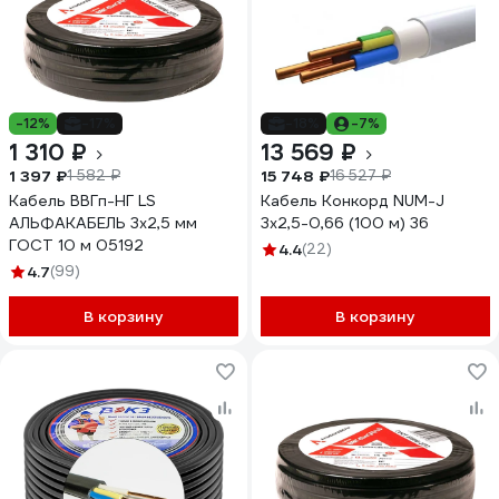
-12%
-17%
-18%
-7%
1 310 ₽
13 569 ₽
1 397 ₽
15 748 ₽
1 582 ₽
16 527 ₽
Кабель ВВГп-НГ LS
Кабель Конкорд NUM-J
АЛЬФАКАБЕЛЬ 3х2,5 мм
3х2,5-0,66 (100 м) 36
ГОСТ 10 м 05192
4.4
(22)
4.7
(99)
В корзину
В корзину