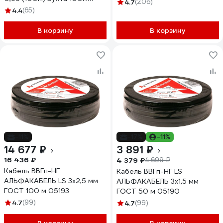
1157К30FG00070А0100М
4.7
(206)
4662
4.4
(65)
В корзину
В корзину
-11%
-17%
-11%
14 677 ₽
3 891 ₽
16 436 ₽
4 379 ₽
4 699 ₽
Кабель ВВГп-НГ
Кабель ВВГп-НГ LS
АЛЬФАКАБЕЛЬ LS 3х2,5 мм
АЛЬФАКАБЕЛЬ 3х1,5 мм
ГОСТ 100 м 05193
ГОСТ 50 м 05190
4.7
(99)
4.7
(99)