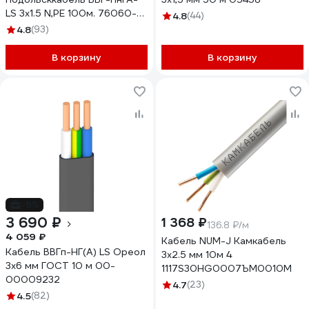
LS 3х1.5 N,PE 100м. 76060-
4.8
(44)
100
4.8
(93)
В корзину
В корзину
-9%
3 690 ₽
1 368 ₽
136.8 ₽/м
4 059 ₽
Кабель NUM-J Камкабель
Кабель ВВГп-НГ(А) LS Ореол
3x2.5 мм 10м 4
3x6 мм ГОСТ 10 м 00-
1117S30HG0007ЪM0010М
00009232
4.7
(23)
4.5
(82)