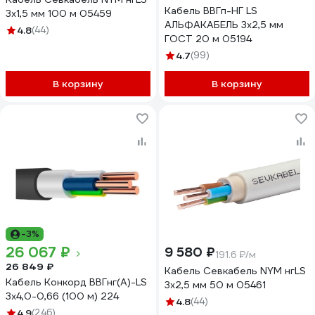
Кабель ВВГп-НГ LS
3х1,5 мм 100 м 05459
АЛЬФАКАБЕЛЬ 3х2,5 мм
4.8
(44)
ГОСТ 20 м 05194
4.7
(99)
В корзину
В корзину
-3%
26 067 ₽
9 580 ₽
191.6 ₽/м
26 849 ₽
Кабель Севкабель NYM нгLS
Кабель Конкорд ВВГнг(А)-LS
3х2,5 мм 50 м 05461
3х4,0-0,66 (100 м) 224
4.8
(44)
4.9
(246)