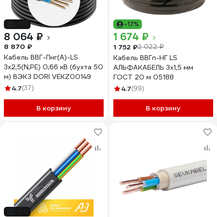
-9%
-17%
8 064 ₽
1 674 ₽
8 870 ₽
1 752 ₽
2 022 ₽
Кабель ВВГ-Пнг(А)-LS
Кабель ВВГп-НГ LS
3х2,5(N,PE) 0,66 кВ (бухта 50
АЛЬФАКАБЕЛЬ 3х1,5 мм
м) ВЭКЗ DORI VEKZ00149
ГОСТ 20 м 05188
4.7
(37)
4.7
(99)
В корзину
В корзину
-9%