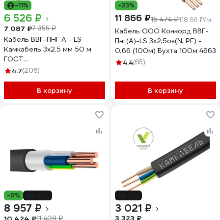
-11%
-23%
6 526 ₽
11 866 ₽
15 474 ₽
118.66 ₽/м
7 087 ₽
7 355 ₽
Кабель ООО Конкорд ВВГ-
Кабель ВВГ-ПНГ А - LS
Пнг(А)-LS 3x2,5ок(N, PE) -
Камкабель 3x2.5 мм 50 м
0,66 (100м) Бухта 100м 4663
ГОСТ
4.4
(65)
1157К30HG00070А0050М
4.7
(206)
В корзину
В корзину
-9%
-21%
-9%
8 957 ₽
3 021 ₽
3 323 ₽
10 424 ₽
11 409 ₽