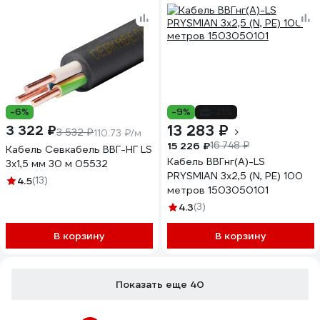
-6%
-9%
-21%
13 283 ₽
3 322 ₽
3 532 ₽
110.73 ₽/м
15 226 ₽
16 748 ₽
Кабель Севкабель ВВГ-НГ LS
Кабель ВВГнг(А)-LS
3х1,5 мм 30 м 05532
PRYSMIAN 3x2,5 (N, PE) 100
4.5
(13)
метров 1503050101
4.3
(3)
В корзину
В корзину
Показать еще 40