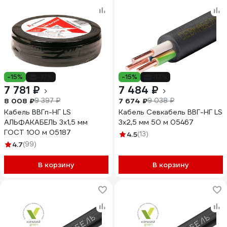
-15%
-17%
-15%
-17%
7 781 ₽
7 484 ₽
8 008 ₽
7 674 ₽
9 397 ₽
9 038 ₽
Кабель ВВГп-НГ LS
Кабель Севкабель ВВГ-НГ LS
АЛЬФАКАБЕЛЬ 3х1,5 мм
3х2,5 мм 50 м 05467
ГОСТ 100 м 05187
4.5
(13)
4.7
(99)
В корзину
В корзину