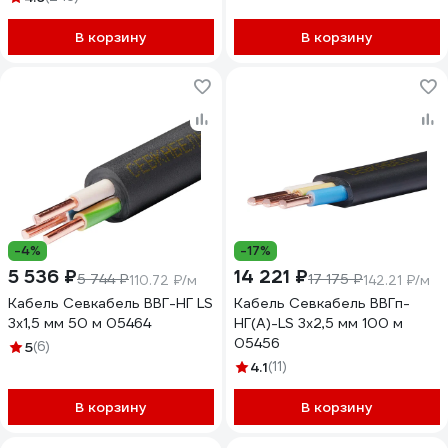
В корзину
В корзину
-4%
-17%
5 536 ₽
14 221 ₽
5 744 ₽
17 175 ₽
110.72 ₽/м
142.21 ₽/м
Кабель Севкабель ВВГ-НГ LS
Кабель Севкабель ВВГп-
3х1,5 мм 50 м 05464
НГ(А)-LS 3х2,5 мм 100 м
05456
5
(6)
4.1
(11)
В корзину
В корзину