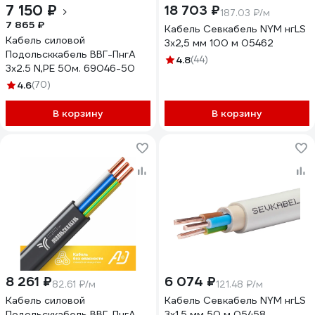
7 150 ₽
18 703 ₽
187.03 ₽/м
7 865 ₽
Кабель Севкабель NYM нгLS
Кабель силовой
3х2,5 мм 100 м 05462
Подольсккабель ВВГ-ПнгА
4.8
(44)
3х2.5 N,PE 50м. 69046-50
4.6
(70)
В корзину
В корзину
8 261 ₽
6 074 ₽
82.61 ₽/м
121.48 ₽/м
Кабель силовой
Кабель Севкабель NYM нгLS
Подольсккабель ВВГ-ПнгА-
3х1,5 мм 50 м 05458