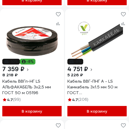
В корзину
В корзину
-10%
-8%
-9%
7 359 ₽
4 751 ₽
8 218 ₽
5 226 ₽
Кабель ВВГп-НГ LS
Кабель ВВГ-ПНГ А - LS
АЛЬФАКАБЕЛЬ 3х2,5 мм
Камкабель 3x1.5 мм 50 м
ГОСТ 50 м 05196
ГОСТ
1157К30FG00070А0050М
4.7
(99)
4.7
(206)
В корзину
В корзину