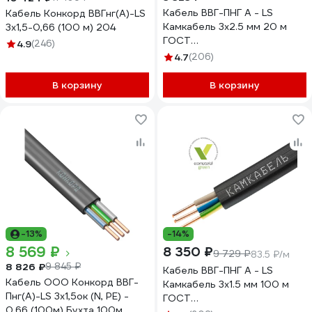
Кабель ВВГ-ПНГ А - LS
Кабель Конкорд ВВГнг(А)-LS
Камкабель 3x2.5 мм 20 м
3х1,5-0,66 (100 м) 204
ГОСТ
4.9
(246)
1157К30HG00070А0020М
4.7
(206)
В корзину
В корзину
-13%
-14%
8 569 ₽
8 350 ₽
9 729 ₽
83.5 ₽/м
8 826 ₽
9 845 ₽
Кабель ВВГ-ПНГ А - LS
Кабель ООО Конкорд ВВГ-
Камкабель 3x1.5 мм 100 м
Пнг(А)-LS 3x1,5ок (N, PE) -
ГОСТ
0,66 (100м) Бухта 100м