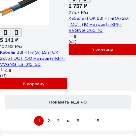
2 757 ₽
275.7 ₽/м
Кабель iTOK ВВГ-П нг(А) 2x4
ГОСТ (10 метров) i-KPP-
VVGNG-240-10
5
5 141 ₽
(42)
102.82 ₽/м
В корзину
Кабель ВВГ-П нг(А) LS iTOK
2x1,5 ГОСТ (50 метров) i-KPP-
VVGNG-LS-215-50
4.8
(71)
В корзину
Показать еще 40
1
2
3
4
5
...
15