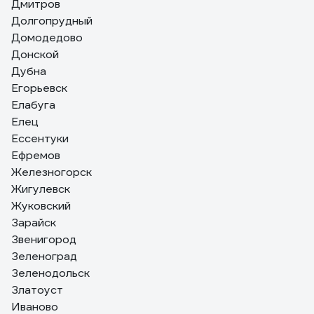
Дмитров
Долгопрудный
Домодедово
Донской
Дубна
Егорьевск
Елабуга
Елец
Ессентуки
Ефремов
Железногорск
Жигулевск
Жуковский
Зарайск
Звенигород
Зеленоград
Зеленодольск
Златоуст
Иваново