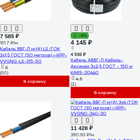
-8%
7 585 ₽
4 145 ₽
151.7 ₽/м
Кабель ВВГ-П нг(А) LS iTOK
4 530 ₽
3x1,5 ГОСТ (50 метров) i-KPP-
Кабель АВВГ-П Кабель-
VVGNG-LS-315-50
Арсенал 3x2,5 ГОСТ - 150 м
5
KARS-30440
(50)
4.5
В корзину
(2)
В корзину
11 428 ₽
380.93 ₽/м