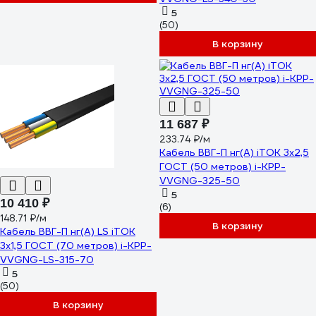
5
(50)
В корзину
11 687 ₽
233.74 ₽/м
Кабель ВВГ-П нг(А) iTOK 3x2,5
ГОСТ (50 метров) i-KPP-
VVGNG-325-50
5
10 410 ₽
(6)
148.71 ₽/м
В корзину
Кабель ВВГ-П нг(А) LS iTOK
3x1,5 ГОСТ (70 метров) i-KPP-
VVGNG-LS-315-70
5
(50)
В корзину