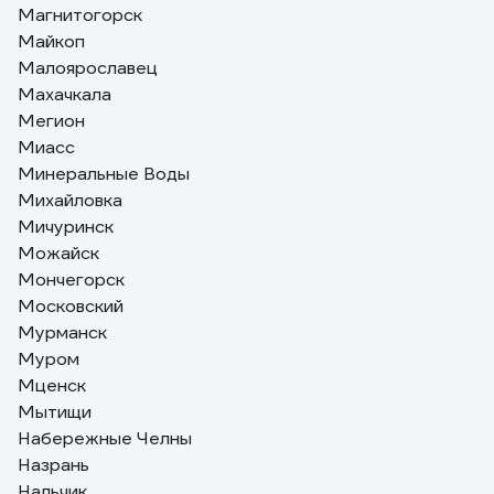
Магнитогорск
Майкоп
Малоярославец
Махачкала
Мегион
Миасс
Минеральные Воды
Михайловка
Мичуринск
Можайск
Мончегорск
Московский
Мурманск
Муром
Мценск
Мытищи
Набережные Челны
Назрань
Нальчик