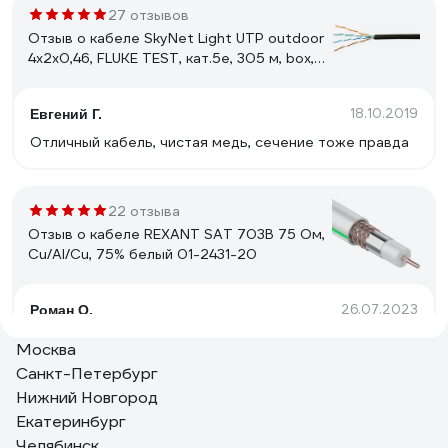
27 отзывов
Отзыв о кабеле SkyNet Light UTP outdoor
4x2x0,46, FLUKE TEST, кат.5e, 305 м, box,
черный CSL-UTP-4-CU-OUT
18.10.2019
Евгений Г.
Отличный кабель, чистая медь, сечение тоже правда
22 отзыва
Отзыв о кабеле REXANT SAT 703B 75 Ом,
Cu/Al/Cu, 75% белый 01-2431-20
26.07.2023
Роман О.
цена/качество
Москва
Санкт-Петербург
Нижний Новгород
10 отзывов
Екатеринбург
Отзыв о кабеле КВК-В-2 PROCONNECT
Челябинск