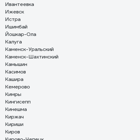
Ивантеевка
Ижевск
Истра
Ишимбай
Йошкар-Ола
Калуга
Каменск-Уральский
Каменск-Шахтинский
Камышин
Касимов
Кашира
Кемерово
Кимры
Кингисепп
Кинешма
Киржач
Кириши
Киров
Кирово-Чепецк