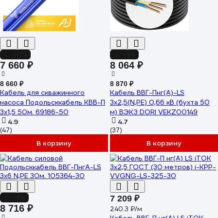
-12%
-9%
7 660 ₽
8 064 ₽
8 660 ₽
8 870 ₽
Кабель для скважинного
Кабель ВВГ-Пнг(А)-LS
насоса Подольсккабель КВВ-П
3х2,5(N,PE) 0,66 кВ (бухта 50
3x1,5 50м. 69186-50
м) ВЭКЗ DORI VEKZ00149
4.9
4.7
(47)
(37)
В корзину
В корзину
-9%
7 209 ₽
8 716 ₽
240.3 ₽/м