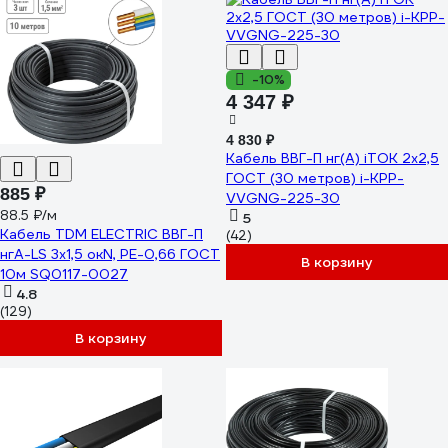
-10%
4 347 ₽
4 830 ₽
Кабель ВВГ-П нг(А) iTOK 2x2,5
ГОСТ (30 метров) i-KPP-
885 ₽
VVGNG-225-30
88.5 ₽/м
5
Кабель TDM ELECTRIC ВВГ-П
(42)
нгА-LS 3х1,5 окN, PE-0,66 ГОСТ
В корзину
10м SQ0117-0027
4.8
(129)
В корзину