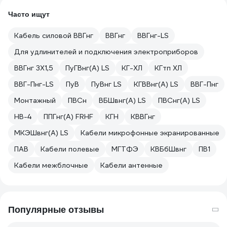
Часто ищут
Кабель силовой ВВГнг
ВВГнг
ВВГнг-LS
Для удлинителей и подключения электроприборов
ВВГнг 3Х1,5
ПуГВнг(A) LS
КГ-ХЛ
КГтп ХЛ
ВВГ-Пнг-LS
ПуВ
ПуВнг LS
КГВВнг(A) LS
ВВГ-Пнг
Монтажный
ПВСн
ВБШвнг(A) LS
ПВСнг(A) LS
НВ-4
ППГнг(A) FRHF
КГН
КВВГнг
МКЭШвнг(A) LS
Кабели микрофонные экранированные
ПАВ
Кабели полевые
МГТФЭ
КВБбШвнг
ПВ1
Кабели межблочные
Кабели антенные
Популярные отзывы