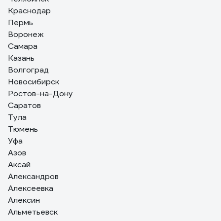
2х0,50кв. мм /CCA/, /96/, 200м., белый 01-
Краснодар
4216
Пермь
01.12.2021
Андрей Ш.
Воронеж
Низкая цена
Самара
Казань
Волгоград
Новосибирск
Ростов-на-Дону
Саратов
Тула
Тюмень
Уфа
Азов
Аксай
Александров
Алексеевка
Алексин
Альметьевск