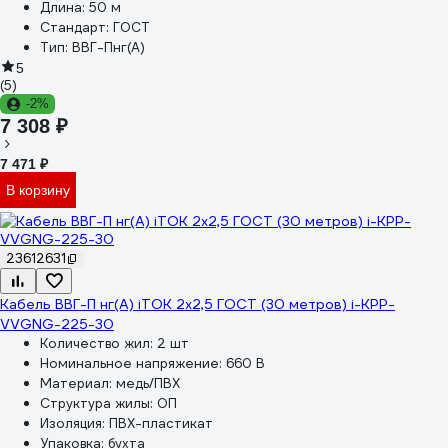
Длина:
50 м
Стандарт:
ГОСТ
Тип:
ВВГ-Пнг(А)
5
(5)
-2%
7 308 ₽
7 471 ₽
В корзину
23612631
Кабель ВВГ-П нг(А) iTOK 2x2,5 ГОСТ (30 метров) i-KPP-
VVGNG-225-30
Количество жил:
2 шт
Номинальное напряжение:
660 В
Материал:
медь/ПВХ
Структура жилы:
ОП
Изоляция:
ПВХ-пластикат
Упаковка:
бухта