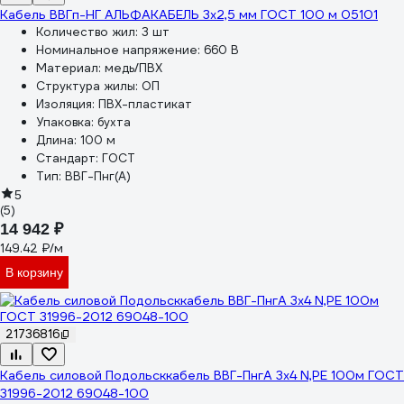
Кабель ВВГп-НГ АЛЬФАКАБЕЛЬ 3х2,5 мм ГОСТ 100 м 05101
Количество жил:
3 шт
Номинальное напряжение:
660 В
Материал:
медь/ПВХ
Структура жилы:
ОП
Изоляция:
ПВХ-пластикат
Упаковка:
бухта
Длина:
100 м
Стандарт:
ГОСТ
Тип:
ВВГ-Пнг(А)
5
(5)
14 942 ₽
149.42 ₽/м
В корзину
21736816
Кабель силовой Подольсккабель ВВГ-ПнгА 3x4 N,PE 100м ГОСТ
31996-2012 69048-100