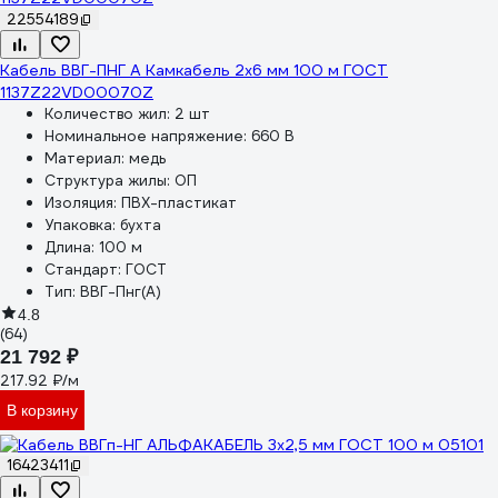
22554189
Кабель ВВГ-ПНГ А Камкабель 2x6 мм 100 м ГОСТ
1137Z22VD00070Z
Количество жил:
2 шт
Номинальное напряжение:
660 В
Материал:
медь
Структура жилы:
ОП
Изоляция:
ПВХ-пластикат
Упаковка:
бухта
Длина:
100 м
Стандарт:
ГОСТ
Тип:
ВВГ-Пнг(А)
4.8
(64)
21 792 ₽
217.92 ₽/м
В корзину
16423411