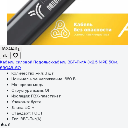
18241411
Кабель силовой Подольсккабель ВВГ-ПнгА 3х2.5 N,PE 50м.
69046-50
Количество жил:
3 шт
Номинальное напряжение:
660 В
Материал:
медь
Структура жилы:
ОП
Изоляция:
ПВХ-пластикат
Упаковка:
бухта
Длина:
50 м
Стандарт:
ГОСТ
Тип:
ВВГ-Пнг(А)
4.6