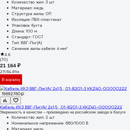
Количество жил:
3 шт
Материал:
медь
Структура жилы:
ОП
Изоляция:
ПВХ-пластикат
Упаковка:
бухта
Длина:
100 м
Стандарт:
ГОСТ
Тип:
ВВГ-Пнг(А)
Сечение жилы кабеля:
4 мм²
4.6
(70)
21 164 ₽
211.64 ₽/м
В корзину
15692760
Кабель ККЗ ВВГ-Пнг/А/ 2x1,5 , 01-8201-3 KKZ40-00000222
Уверенность в качестве – произведено на российском заводе в Калуге
Количество жил:
2 шт
Номинальное напряжение:
660/1000 В
Материал:
медь