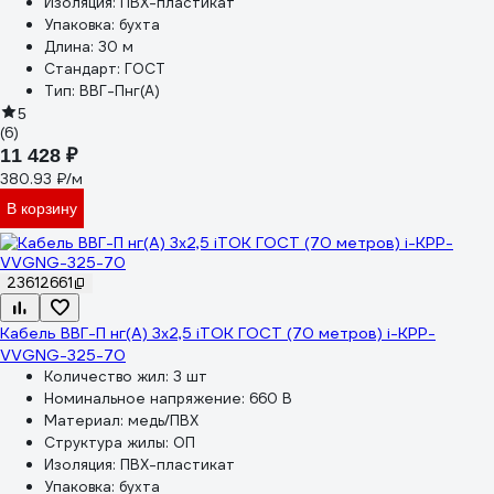
Изоляция:
ПВХ-пластикат
Упаковка:
бухта
Длина:
30 м
Стандарт:
ГОСТ
Тип:
ВВГ-Пнг(А)
5
(6)
11 428 ₽
380.93 ₽/м
В корзину
23612661
Кабель ВВГ-П нг(А) 3x2,5 iTOK ГОСТ (70 метров) i-KPP-
VVGNG-325-70
Количество жил:
3 шт
Номинальное напряжение:
660 В
Материал:
медь/ПВХ
Структура жилы:
ОП
Изоляция:
ПВХ-пластикат
Упаковка:
бухта