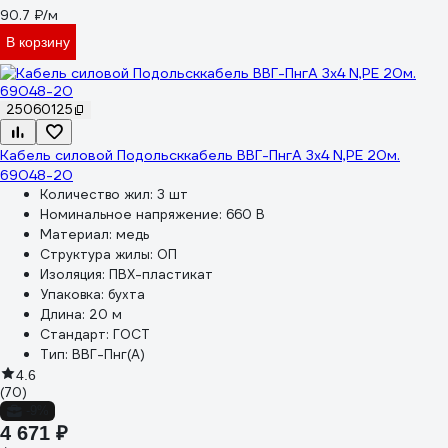
90.7 ₽/м
В корзину
25060125
Кабель силовой Подольсккабель ВВГ-ПнгА 3x4 N,PE 20м.
69048-20
Количество жил:
3 шт
Номинальное напряжение:
660 В
Материал:
медь
Структура жилы:
ОП
Изоляция:
ПВХ-пластикат
Упаковка:
бухта
Длина:
20 м
Стандарт:
ГОСТ
Тип:
ВВГ-Пнг(А)
4.6
(70)
-9%
4 671 ₽