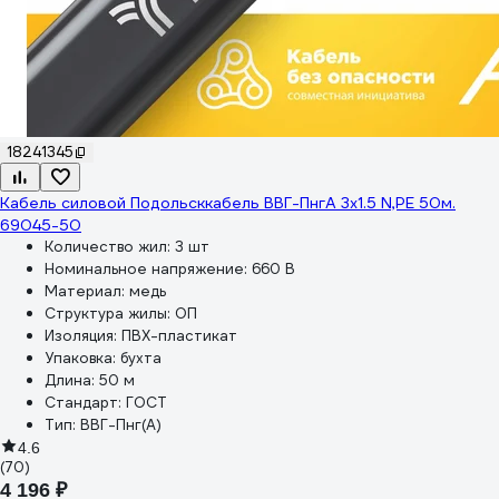
18241345
Кабель силовой Подольсккабель ВВГ-ПнгА 3х1.5 N,PE 50м.
69045-50
Количество жил:
3 шт
Номинальное напряжение:
660 В
Материал:
медь
Структура жилы:
ОП
Изоляция:
ПВХ-пластикат
Упаковка:
бухта
Длина:
50 м
Стандарт:
ГОСТ
Тип:
ВВГ-Пнг(А)
4.6
(70)
4 196 ₽