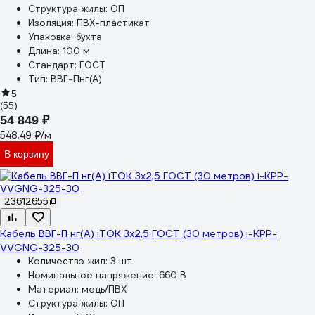
Структура жилы:
ОП
Изоляция:
ПВХ-пластикат
Упаковка:
бухта
Длина:
100 м
Стандарт:
ГОСТ
Тип:
ВВГ-Пнг(А)
5
(55)
54 849 ₽
548.49 ₽/м
В корзину
23612655
Кабель ВВГ-П нг(А) iTOK 3x2,5 ГОСТ (30 метров) i-KPP-
VVGNG-325-30
Количество жил:
3 шт
Номинальное напряжение:
660 В
Материал:
медь/ПВХ
Структура жилы:
ОП