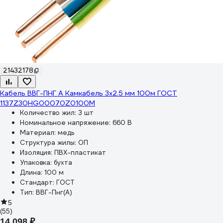
21432178
Кабель ВВГ-ПНГ А Камкабель 3x2.5 мм 100м ГОСТ
1137Z30HG00070Z0100М
Количество жил:
3 шт
Номинальное напряжение:
660 В
Материал:
медь
Структура жилы:
ОП
Изоляция:
ПВХ-пластикат
Упаковка:
бухта
Длина:
100 м
Стандарт:
ГОСТ
Тип:
ВВГ-Пнг(А)
5
(55)
14 098 ₽