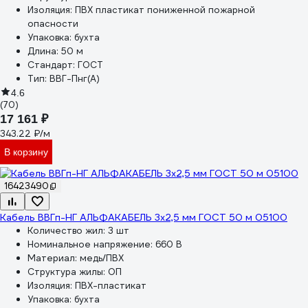
Изоляция:
ПВХ пластикат пониженной пожарной
опасности
Упаковка:
бухта
Длина:
50 м
Стандарт:
ГОСТ
Тип:
ВВГ-Пнг(А)
4.6
(70)
17 161 ₽
343.22 ₽/м
В корзину
16423490
Кабель ВВГп-НГ АЛЬФАКАБЕЛЬ 3х2,5 мм ГОСТ 50 м 05100
Количество жил:
3 шт
Номинальное напряжение:
660 В
Материал:
медь/ПВХ
Структура жилы:
ОП
Изоляция:
ПВХ-пластикат
Упаковка:
бухта