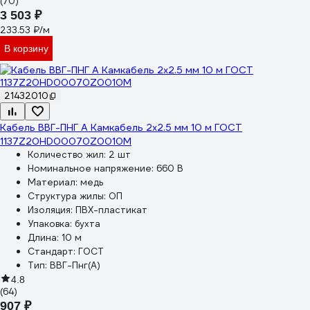
(70)
3 503 ₽
233.53 ₽/м
В корзину
21432010
Кабель ВВГ-ПНГ А Камкабель 2x2.5 мм 10 м ГОСТ
1137Z20HD00070Z0010М
Количество жил:
2 шт
Номинальное напряжение:
660 В
Материал:
медь
Структура жилы:
ОП
Изоляция:
ПВХ-пластикат
Упаковка:
бухта
Длина:
10 м
Стандарт:
ГОСТ
Тип:
ВВГ-Пнг(А)
4.8
(64)
907 ₽