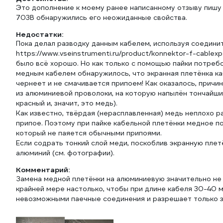
Это дополнение к моему ранее написанному отзыву пишу
703B обнаружились его неожиданные свойства.
Недостатки:
Пока делал разводку данным кабелем, используя соединит
https://www.vseinstrumenti.ru/product/konnektor-f-cablex
было всё хорошо. Но как только с помощью пайки потре
медным кабелем обнаружилось, что экранная плетёнка ка
чернеет и не смачивается припоем! Как оказалось, причин
из алюминиевой проволоки, на которую напылён тончайши
красный и, значит, это медь).
Как известно, твёрдая (нерасплавленная) медь неплохо 
припое. Поэтому при пайке кабельной плетёнки медное п
который не паяется обычными припоями.
Если содрать тонкий слой меди, поскоблив экранную пле
алюминий (см. фотографии).
Комментарий:
Замена медной плетёнки на алюминиевую значительно не 
крайней мере настолько, чтобы при длине кабеля 30-40 м
невозможными паечные соединения и разрешает только 