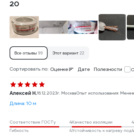
20
Все отзывы
99
Этот вариант
22
Сортировать по:
Оценке
Дате
Полезности
С
Алексей Н.
16.12.2023
г. Москва
Опыт использования: Менее
Длина: 10 м
Соответствие ГОСТу
4
Качество изоляции
4
Гибкость
4
Устойчивость к нагреву под
4