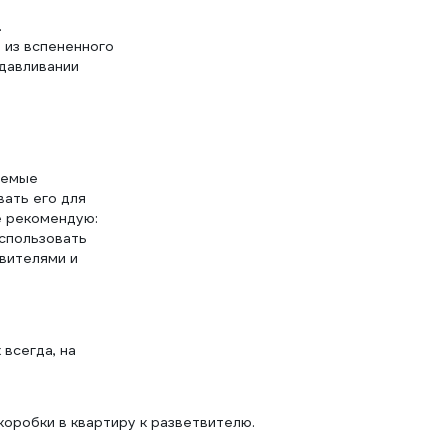
.
 из вспененного
адавливании
гаемые
вать его для
е рекомендую:
использовать
вителями и
 всегда, на
коробки в квартиру к разветвителю.