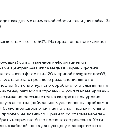
дит как для механической сборки, так и для пайки. За
.
 взгляд там где-то 40%. Материал оплётки вызывает
моусадка) со вставленной информацией от
ками. Центральная жила медная. Экран - фольга
ется - взял флюс лти-120 и припой navigator пос63,
а выставлена с прошлого раза, специально не
 пошкрябал оплётку, явно серебристого алюминия не
ю антенну harper со встроенным усилителем, уровень
 картинка не рассыпается на квадраты при уровне
аслуга антенны (поймал все мультиплексы, проблем с
 балконной дверью, сигнал не упал, незначительно
о проблем не возникло. Сравнил со старым кабелем
 брать неприятно было после этого рексанта. Хотя
вских кабелей, но за данную цену в ассортименте