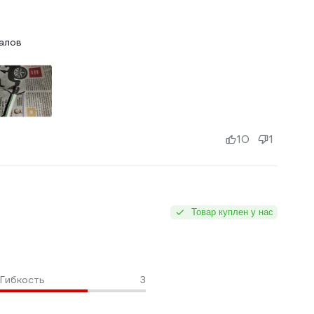
алов
10
1
Товар куплен у нас
Гибкость
3