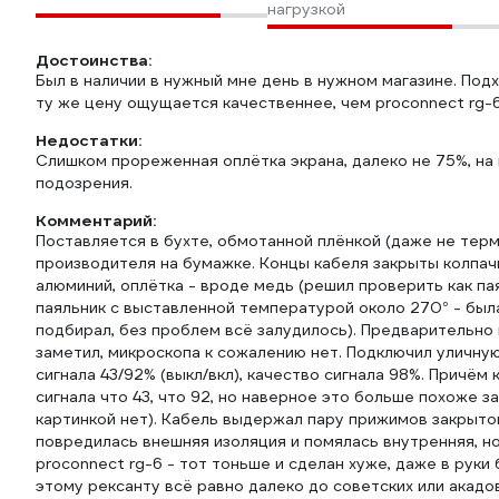
нагрузкой
Достоинства:
Был в наличии в нужный мне день в нужном магазине. Подхо
ту же цену ощущается качественнее, чем proconnect rg-6
Недостатки:
Слишком прореженная оплётка экрана, далеко не 75%, на
подозрения.
Комментарий:
Поставляется в бухте, обмотанной плёнкой (даже не тер
производителя на бумажке. Концы кабеля закрыты колпач
алюминий, оплётка - вроде медь (решил проверить как пая
паяльник с выставленной температурой около 270° - был
подбирал, без проблем всё залудилось). Предварительно
заметил, микроскопа к сожалению нет. Подключил уличну
сигнала 43/92% (выкл/вкл), качество сигнала 98%. Причём
сигнала что 43, что 92, но наверное это больше похоже з
картинкой нет). Кабель выдержал пару прижимов закрытой
повредилась внешняя изоляция и помялась внутренняя, н
proconnect rg-6 - тот тоньше и сделан хуже, даже в руки
этому рексанту всё равно далеко до советских или акадо