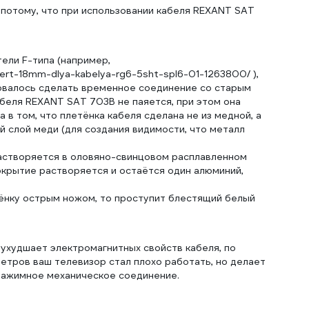
 потому, что при использовании кабеля REXANT SAT
ели F-типа (например,
pert-18mm-dlya-kabelya-rg6-5sht-spl6-01-1263800/ ),
бовалось сделать временное соединение со старым
беля REXANT SAT 703B не паяется, при этом она
а в том, что плетёнка кабеля сделана не из медной, а
й слой меди (для создания видимости, что металл
растворяется в оловяно-свинцовом расплавленном
окрытие растворяется и остаётся один алюминий,
тёнку острым ножом, то проступит блестящий белый
ухудшает электромагнитных свойств кабеля, по
етров ваш телевизор стал плохо работать, но делает
зажимное механическое соединение.