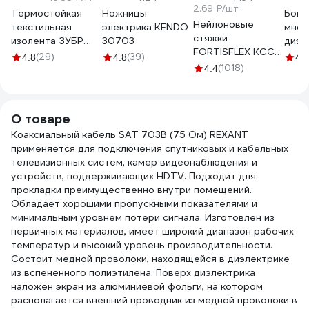
2.69 ₽/шт
Термостойкая
Ножницы
Боко
Нейлоновые
текстильная
электрика KENDO
мног
стяжки
изолента ЗУБР
30703
диэл
FORTISFLEX КСС
Авто-Жгут 19 мм х
206м
(29)
(39)
4.8
4.8
4.9
5х300 черный
25 м 1236-2
(1018)
12-4
4.4
100 штук 49417
О товаре
Коаксиальный кабель SAT 703B (75 Ом) REXANT
применяется для подключения спутниковых и кабельных
телевизионных систем, камер видеонаблюдения и
устройств, поддерживающих HDTV. Подходит для
прокладки преимущественно внутри помещений.
Обладает хорошими пропускными показателями и
минимальным уровнем потери сигнала. Изготовлен из
первичных материалов, имеет широкий диапазон рабочих
температур и высокий уровень производительности.
Состоит медной проволоки, находящейся в диэлектрике
из вспененного полиэтилена. Поверх диэлектрика
наложен экран из алюминиевой фольги, на котором
располагается внешний проводник из медной проволоки в