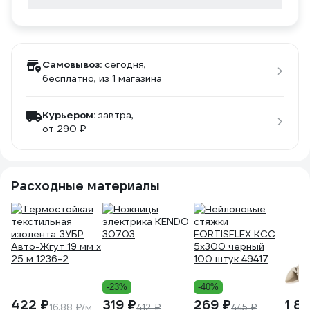
Самовывоз:
сегодня,
бесплатно
, из 1 магазина
Курьером:
завтра,
от 290 ₽
Расходные материалы
-23%
-40%
422 ₽
319 ₽
269 ₽
1 8
16.88 ₽/м
412 ₽
445 ₽