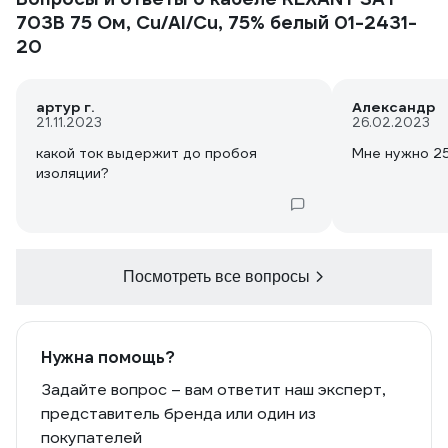
дверью, сигнал не упал,
703B 75 Ом, Cu/Al/Cu, 75% белый 01-2431-
незначительно повредилась внешняя
изоляция и помялась внутренняя, но
20
проблем не возникло. Сравнил со
старым кабелем proconnect rg-6 - тот
тоньше и сделан хуже, даже в руки
артур г.
Александр
брать неприятно было после этого
21.11.2023
26.02.2023
рексанта. Хотя этому рексанту всё
какой ток выдержит до пробоя
Мне нужно 2
равно далеко до советских или
изоляции?
акадовских кабелей, но за данную
цену в ассортименте магазина,
наверное лучший вариант.
Посмотреть все вопросы
Нужна помощь?
Задайте вопрос – вам ответит наш эксперт,
представитель бренда или один из
покупателей