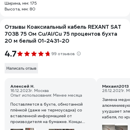
Ширина, мм: 175
Высота, мм: 80
Отзывы Коаксиальный кабель REXANT SAT
703B 75 Ом Cu/Al/Cu 75 процентов бухта
20 м белый 01-2431-20
4.7
99 отзывов
Написать отзыв
Алексей Н.
Михаил2013
16.12.2023
г. Москва
26.12.2021
г. 
Опыт использования: Менее месяца
Замена медно
Поставляется в бухте, обмотанной
алюминиевую
плёнкой (даже не термоусадка) со
ухудшает эле
вставленной информацией от
кабеля, по к
производителя на бумажке. Концы
чтобы при дл
кабеля закрыты колпачками.
метров ваш т