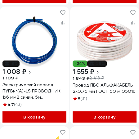
-9%
-24%
-36%
1 008 ₽
1 555 ₽
1 109 ₽
1 843 ₽
2 413 ₽
Электрический провод
Провод ПВС АЛЬФАКАБЕЛЬ
ПУГВнг(А)-LS ПРОВОДНИК
2х0,75 мм ГОСТ 50 м 05016
1x6 мм2 синий, 5м
5
(31)
OZ250036L5
4.7
(43)
В корзину
В корзину