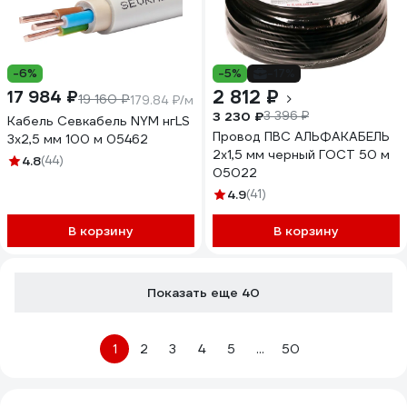
-6%
-5%
-17%
2 812 ₽
17 984 ₽
19 160 ₽
179.84 ₽/м
3 230 ₽
3 396 ₽
Кабель Севкабель NYM нгLS
Провод ПВС АЛЬФАКАБЕЛЬ
3х2,5 мм 100 м 05462
2х1,5 мм черный ГОСТ 50 м
4.8
(44)
05022
4.9
(41)
В корзину
В корзину
Показать еще 40
1
2
3
4
5
...
50