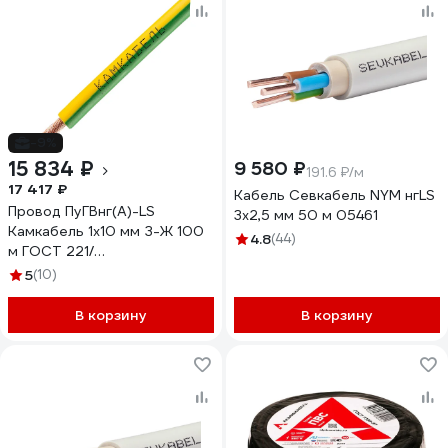
-9%
15 834 ₽
9 580 ₽
191.6 ₽/м
17 417 ₽
Кабель Севкабель NYM нгLS
Провод ПуГВнг(А)-LS
3х2,5 мм 50 м 05461
Камкабель 1x10 мм З-Ж 100
4.8
(44)
м ГОСТ 221/
Р10LШ1U0К000100М
5
(10)
В корзину
В корзину