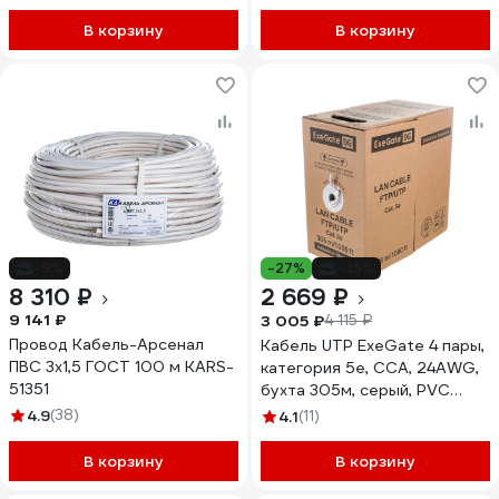
В корзину
В корзину
-9%
-27%
-35%
8 310 ₽
2 669 ₽
9 141 ₽
3 005 ₽
4 115 ₽
Провод Кабель-Арсенал
Кабель UTP ExeGate 4 пары,
ПВС 3х1,5 ГОСТ 100 м KARS-
категория 5e, CCA, 24AWG,
51351
бухта 305м, серый, PVC
138965
4.9
(38)
4.1
(11)
В корзину
В корзину