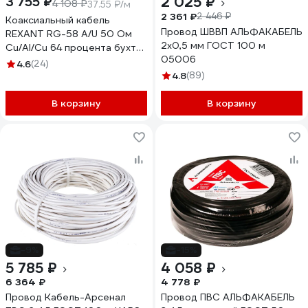
2 025 ₽
3 755 ₽
4 108 ₽
37.55 ₽/м
2 361 ₽
2 446 ₽
Коаксиальный кабель
Провод ШВВП АЛЬФАКАБЕЛЬ
REXANT RG-58 A/U 50 Ом
2х0,5 мм ГОСТ 100 м
Cu/Al/Cu 64 процента бухта
05006
100 м черный 01-2003
4.6
(24)
4.8
(89)
В корзину
В корзину
-9%
-15%
5 785 ₽
4 058 ₽
6 364 ₽
4 778 ₽
Провод Кабель-Арсенал
Провод ПВС АЛЬФАКАБЕЛЬ