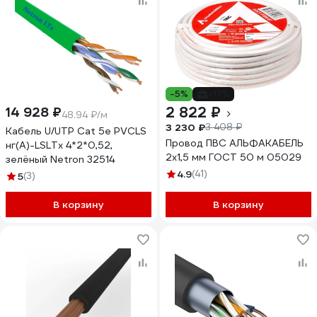
-5%
-17%
2 822 ₽
14 928 ₽
48.94 ₽/м
3 230 ₽
3 408 ₽
Кабель U/UTP Cat 5e PVCLS
Провод ПВС АЛЬФАКАБЕЛЬ
нг(А)-LSLTx 4*2*0,52,
2х1,5 мм ГОСТ 50 м 05029
зелёный Netron 32514
4.9
(41)
5
(3)
В корзину
В корзину