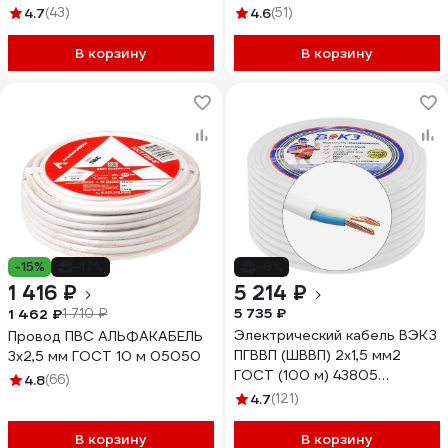
OZ250036L2
4.7
(43)
4.6
(51)
В корзину
В корзину
-15%
-17%
-9%
1 416 ₽
5 214 ₽
5 735 ₽
1 462 ₽
1 710 ₽
Электрический кабель ВЭКЗ
Провод ПВС АЛЬФАКАБЕЛЬ
ПГВВП (ШВВП) 2x1,5 мм2
3х2,5 мм ГОСТ 10 м 05050
ГОСТ (100 м) 43805
4.8
(66)
VEKZ00037
4.7
(121)
В корзину
В корзину