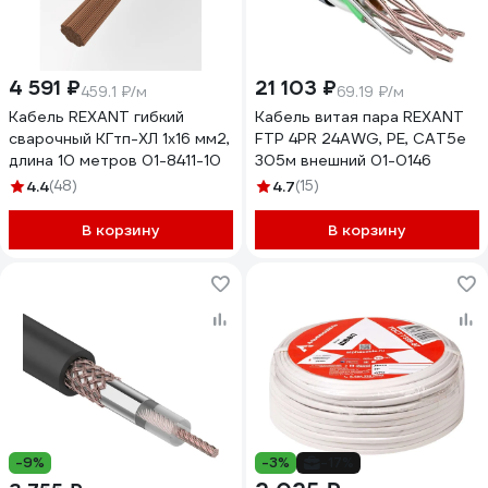
4 591 ₽
21 103 ₽
459.1 ₽/м
69.19 ₽/м
Кабель REXANT гибкий
Кабель витая пара REXANT
сварочный КГтп-ХЛ 1х16 мм2,
FTP 4PR 24AWG, PE, CAT5e
длина 10 метров 01-8411-10
305м внешний 01-0146
4.4
(48)
4.7
(15)
В корзину
В корзину
-9%
-3%
-17%