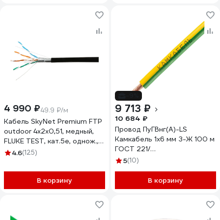
-9%
9 713 ₽
4 990 ₽
49.9 ₽/м
10 684 ₽
Кабель SkyNet Premium FTP
Провод ПуГВнг(А)-LS
outdoor 4x2x0,51, медный,
Камкабель 1x6 мм З-Ж 100 м
FLUKE TEST, кат.5e, однож.,
ГОСТ 221/
100 м, box, черный CSP-FTP-
4.6
(125)
Р12VШ1U0К000100М
4-CU-OUT/100
5
(10)
В корзину
В корзину