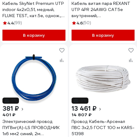
Кабель SkyNet Premium UTP
Кабель витая пара REXANT
indoor 4x2x0,51, медный,
UTP 4PR 24AWG CAT5e
FLUKE TEST, кат.5e, однож.,
внутренний,
100 м, box, серый CSP-UTP-
однопроволочный, серый,
4.4
(99)
4.6
(50)
4-CU/100
305м 01-0043
В корзину
В корзину
-5%
-9%
381 ₽
13 461 ₽
401 ₽
14 807 ₽
Электрический провод
Провод Кабель-Арсенал
ПУГВнг(А)-LS ПРОВОДНИК
ПВС 3х2,5 ГОСТ 100 м KARS-
1x6 мм2 синий, 2м
51398