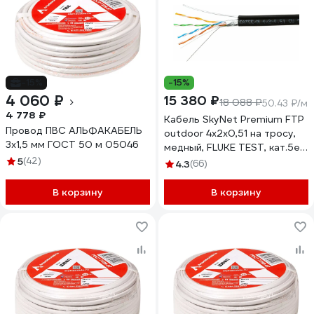
-15%
-15%
4 060 ₽
15 380 ₽
18 088 ₽
50.43 ₽/м
4 778 ₽
Кабель SkyNet Premium FTP
Провод ПВС АЛЬФАКАБЕЛЬ
outdoor 4x2x0,51 на тросу,
3х1,5 мм ГОСТ 50 м 05046
медный, FLUKE TEST, кат.5e,
5
(42)
однож., 305 м, CSP-FTP-4-
4.3
(66)
CU-OUTR
В корзину
В корзину