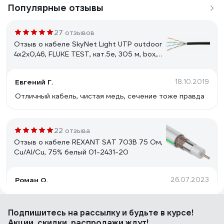
Популярные отзывы
27 отзывов
Отзыв о кабеле SkyNet Light UTP outdoor
4x2x0,46, FLUKE TEST, кат.5e, 305 м, box,
черный CSL-UTP-4-CU-OUT
Евгений Г.
18.10.2019
Отличный кабель, чистая медь, сечение тоже правда
22 отзыва
Отзыв о кабеле REXANT SAT 703B 75 Ом,
Cu/Al/Cu, 75% белый 01-2431-20
Роман О.
26.07.2023
цена/качество
Подпишитесь
на рассылку
и будьте в курсе!
Акции, скидки, распродажи ждут!