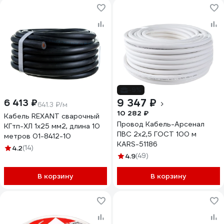
-9%
9 347 ₽
6 413 ₽
641.3 ₽/м
10 282 ₽
Кабель REXANT сварочный
Провод Кабель-Арсенал
КГтп-ХЛ 1х25 мм2, длина 10
ПВС 2х2,5 ГОСТ 100 м
метров 01-8412-10
KARS-51186
4.2
(14)
4.9
(49)
В корзину
В корзину