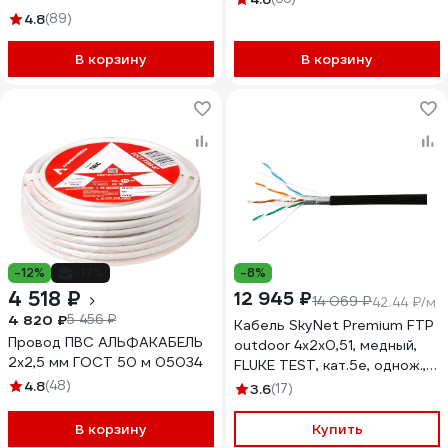
4.8
(89)
В корзину
В корзину
-12%
-17%
-8%
4 518 ₽
12 945 ₽
14 069 ₽
42.44 ₽/м
4 820 ₽
5 456 ₽
Кабель SkyNet Premium FTP
Провод ПВС АЛЬФАКАБЕЛЬ
outdoor 4x2x0,51, медный,
2х2,5 мм ГОСТ 50 м 05034
FLUKE TEST, кат.5e, однож.,
305 м, box, черный CSP-
4.8
(48)
3.6
(17)
FTP-4-CU-OUT
В корзину
Купить