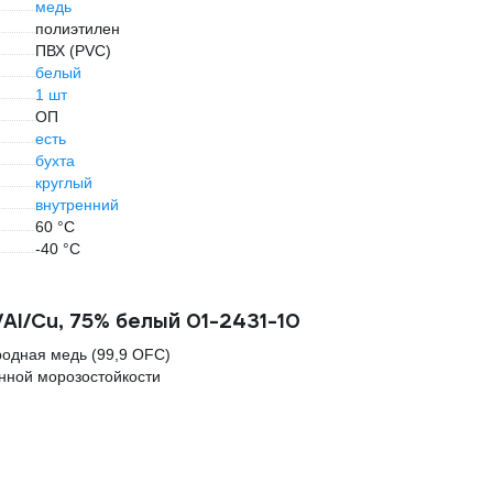
медь
полиэтилен
ПВХ (PVC)
белый
1 шт
ОП
есть
бухта
круглый
внутренний
60 °С
-40 °С
Al/Cu, 75% белый 01-2431-10
одная медь (99,9 OFC)
нной морозостойкости