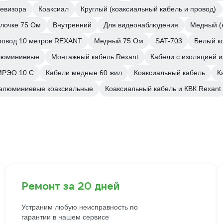
левизора
Коаксиал
Круглый (коаксиальный кабель и провод)
олочке 75 Ом
Внутренний
Для видеонаблюдения
Медный (
ровод 10 метров REXANT
Медный 75 Ом
SAT-703
Белый к
люминиевые
Монтажный кабель Rexant
Кабели с изоляцией и
РЭО 10 С
Кабели медные 60 жил
Коаксиальный кабель
К
алюминиевые коаксиальные
Коаксиальный кабель и КВК Rexant
Ремонт за 20 дней
Устраним любую неисправность по
гарантии в нашем сервисе