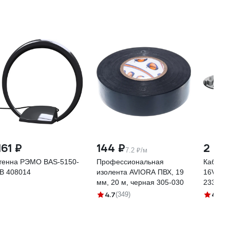
161 ₽
144 ₽
2 63
7.2 ₽/м
тенна РЭМО BAS-5150-
Профессиональная
Кабеле
B 408014
изолента AVIORA ПВХ, 19
16V диэ
мм, 20 м, черная 305-030
23333-
4.7
4.8
(349)
(3