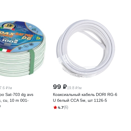
99 ₽
7.6 ₽/м
19.8 ₽/м
po Sat-703 dg avs
Коаксиальный кабель DORI RG-6
s, cu, 10 m 001-
U белый CCA 5м, шт 1126-5
0
4.7
(6)