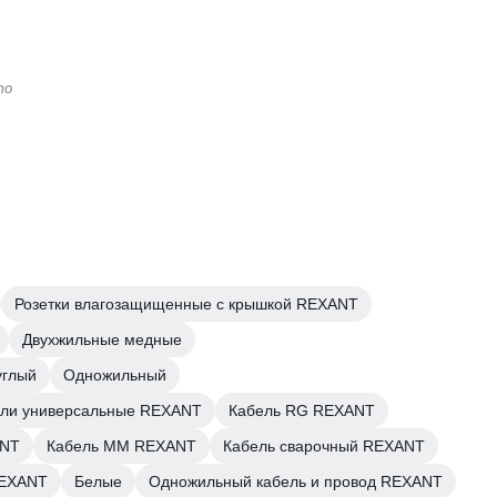
то
Розетки влагозащищенные с крышкой REXANT
Двухжильные медные
углый
Одножильный
ли универсальные REXANT
Кабель RG REXANT
ANT
Кабель ММ REXANT
Кабель сварочный REXANT
REXANT
Белые
Одножильный кабель и провод REXANT