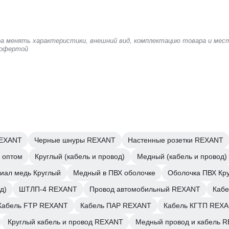
ера менять характеристики, внешний вид, комплектацию товара и мес
 офертой
REXANT
Черные шнуры REXANT
Настенные розетки REXANT
 оптом
Круглый (кабель и провод)
Медный (кабель и провод)
иал медь Круглый
Медный в ПВХ оболочке
Оболочка ПВХ Кр
д)
ШТЛП-4 REXANT
Провод автомобильный REXANT
Кабе
Кабель FTP REXANT
Кабель ПАР REXANT
Кабель КГТП REX
Круглый кабель и провод REXANT
Медный провод и кабель 