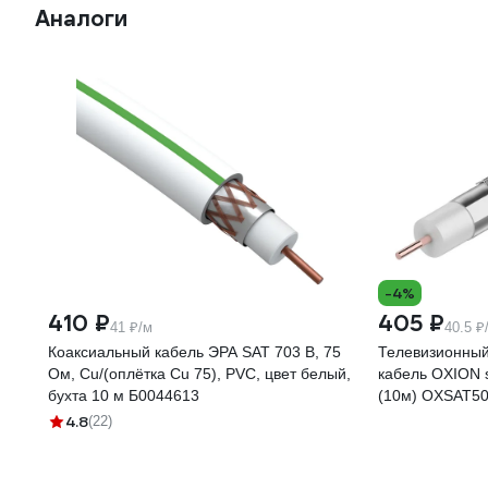
Аналоги
-4%
410 ₽
405 ₽
41 ₽/м
40.5 ₽
Коаксиальный кабель ЭРА SAT 703 B, 75
Телевизионный
Ом, Cu/(оплётка Cu 75), PVC, цвет белый,
кабель OXION sa
бухта 10 м Б0044613
(10м) OXSAT5
4.8
(22)