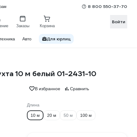
8 800 550-37-70
рам
Войти
ение
Заказы
Корзина
Для юрлиц
техника
Авто
хта 10 м белый 01-2431-10
В избранное
Сравнить
Длина
10 м
20 м
50 м
100 м