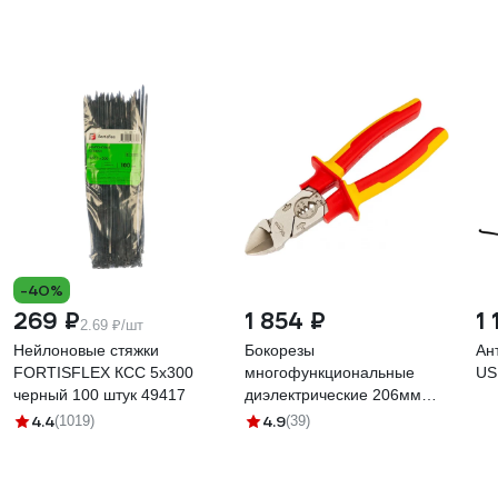
-40%
269 ₽
1 854 ₽
1 
2.69 ₽/шт
Нейлоновые стяжки
Бокорезы
Ан
FORTISFLEX КСС 5х300
многофункциональные
US
черный 100 штук 49417
диэлектрические 206мм
KRANZ KR-12-4652-3
4.4
4.9
(1019)
(39)