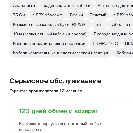
Аналоговые
радиочастотные кабели
Антенные для те
75 Ом
в ПВХ оболочке
Белый
Толстый
в ПВХ об
Коаксиальный кабель в бухте REXANT
SAT
Кабель и п
10 м (коаксиальный кабель и провод)
Провода медные а
Кабели с полиэтиленовой оболочкой
ПВМРО 10 С
ПВМ
Кабели коаксиальные в пластмассовой изоляции
Кабели 
Сервисное обслуживание
Гарантия производителя 12 месяцев
120 дней обмен и возврат
Вы можете вернуть товар, который не был
использован