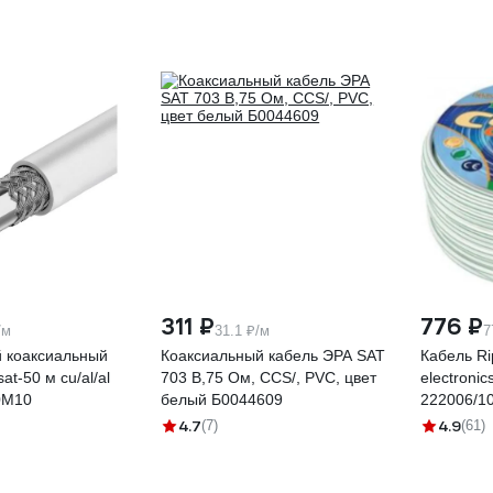
311 ₽
776 ₽
/м
31.1 ₽/м
7
 коаксиальный
Коаксиальный кабель ЭРА SAT
Кабель Ri
t-50 м cu/al/al
703 B,75 Ом, CCS/, PVC, цвет
electronic
0M10
белый Б0044609
222006/1
4.7
4.9
(7)
(61)