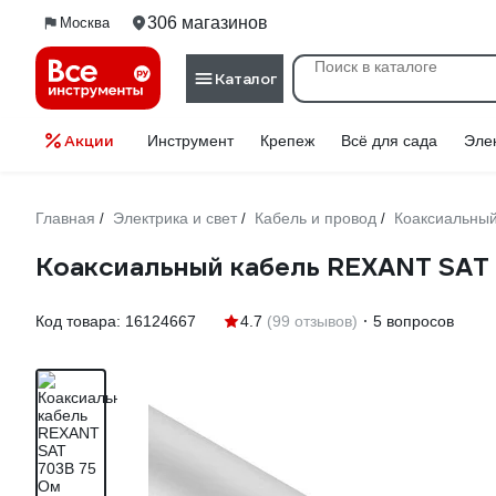
306 магазинов
Москва
Каталог
Акции
Инструмент
Крепеж
Всё для сада
Эле
Главная
Электрика и свет
Кабель и провод
Коаксиальны
/
/
/
Коаксиальный кабель REXANT SAT 7
Код товара:
16124667
4.7
(99 отзывов)
5 вопросов