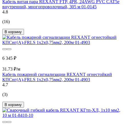
Кабель витая пара REXANT FTP, 4PR, 24AWG PVC CAT5e
внутренний, многопроволочный, 305 м 01-0145
4.8
(16)
В корзину
6 345 ₽
31.73 ₽/м
Кабель пожарной сигнализации REXANT огнестойкий
КПСнг(А)-FRLS 1х2х0,75мм2, 200м 01-4903
4.7
(3)
В корзину