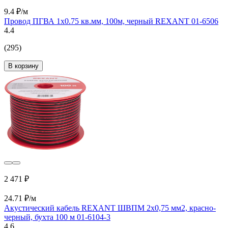
9.4 ₽/м
Провод ПГВА 1х0.75 кв.мм, 100м, черный REXANT 01-6506
4.4
(295)
В корзину
2 471 ₽
24.71 ₽/м
Акустический кабель REXANT ШВПМ 2х0,75 мм2, красно-
черный, бухта 100 м 01-6104-3
4.6