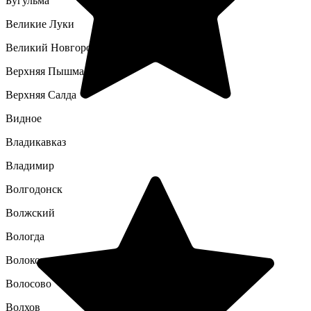
Бугульма
Великие Луки
Великий Новгород
Верхняя Пышма
Верхняя Салда
Видное
Владикавказ
Владимир
Волгодонск
Волжский
Вологда
Волоколамск
Волосово
Волхов