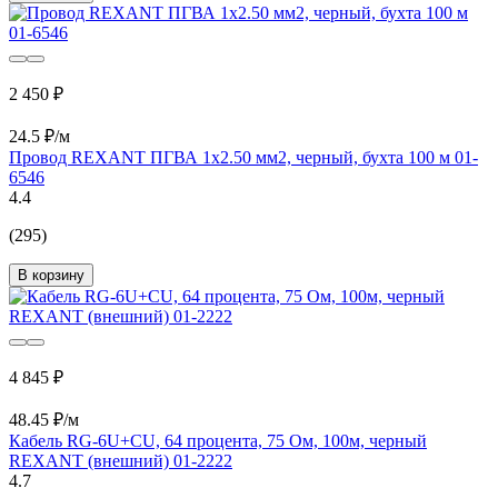
2 450 ₽
24.5 ₽/м
Провод REXANT ПГВА 1х2.50 мм2, черный, бухта 100 м 01-
6546
4.4
(295)
В корзину
4 845 ₽
48.45 ₽/м
Кабель RG-6U+CU, 64 процента, 75 Ом, 100м, черный
REXANT (внешний) 01-2222
4.7