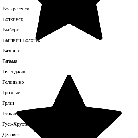
Воскресенск
Воткинск
Выборг
Вышний Волочек
Вязники
Вязьма
Геленджик
Голицыно
Грозный
Грязи
Губкин
Гусь-Хрустальный
Дедовск