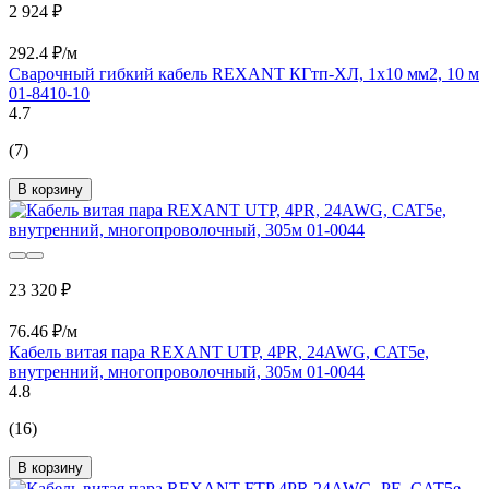
2 924 ₽
292.4 ₽/м
Сварочный гибкий кабель REXANT КГтп-ХЛ, 1х10 мм2, 10 м
01-8410-10
4.7
(7)
В корзину
23 320 ₽
76.46 ₽/м
Кабель витая пара REXANT UTP, 4PR, 24AWG, CAT5e,
внутренний, многопроволочный, 305м 01-0044
4.8
(16)
В корзину