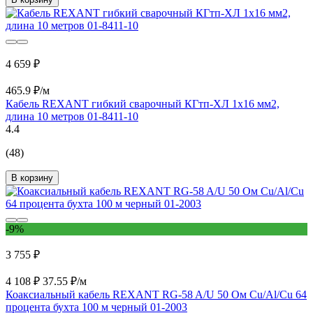
4 659 ₽
465.9 ₽/м
Кабель REXANT гибкий сварочный КГтп-ХЛ 1х16 мм2,
длина 10 метров 01-8411-10
4.4
(48)
В корзину
-9%
3 755 ₽
4 108 ₽
37.55 ₽/м
Коаксиальный кабель REXANT RG-58 A/U 50 Ом Cu/Al/Cu 64
процента бухта 100 м черный 01-2003