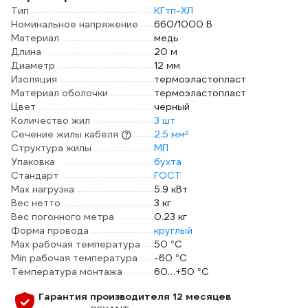
Тип
КГтп-ХЛ
Номинальное напряжение
660/1000 В
Материал
медь
Длина
20 м
Диаметр
12 мм
Изоляция
термоэластопласт
Материал оболочки
термоэластопласт
Цвет
черный
Количество жил
3 шт
Сечение жилы кабеля
2.5 мм²
Структура жилы
МП
Упаковка
бухта
Стандарт
ГОСТ
Max нагрузка
5.9 кВт
Вес нетто
3 кг
Вес погонного метра
0.23 кг
Форма провода
круглый
Max рабочая температура
50 °С
Min рабочая температура
-60 °С
Температура монтажа
60…+50 °С
Гарантия производителя 12 месяцев